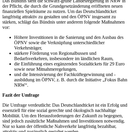
Das Bündnis sieht die schwarz-grüne Landesregierung in NRW in
der Pflicht, die durch die Grundgesetzänderung eröffneten neuen
finanziellen Spielräume zu nutzen. Um das Deutschlandticket
langfristig attraktiv zu gestalten und den ÖPNV insgesamt zu
stärken, schlägt das Bündnis unter anderem folgende Maßnahmen
vor:
Höhere Investitionen in die Sanierung und den Ausbau des
ÖPNV sowie die Verknüpfung unterschiedlicher
Verkehrsträger,
stärkere Förderung von Regionalbussen und
Bedarfsverkehren, insbesondere im ländlichen Raum,
die Einführung eines ergänzenden Sozialtickets für 29 Euro
sowie neue Mitnahmeregelungen,
und die Intensivierung der Fachkräftegewinnung und -
ausbildung im ÖPNV, z. B. durch die Initiative „Fokus Bahn
NRW“.
Fazit der Umfrage
Die Umfrage verdeutlicht: Das Deutschlandticket ist ein Erfolg und
essenziell für eine sozial gerechte und ökologisch nachhaltige
Mobilität. Um den Herausforderungen der Zukunft zu begegnen,
sind jedoch zusätzliche Maßnahmen und Investitionen notwendig.
Nur so kann der öffentliche Nahverkehr langfristig bezahlbar,
attraktiv und zugänglich gestaltet werden.