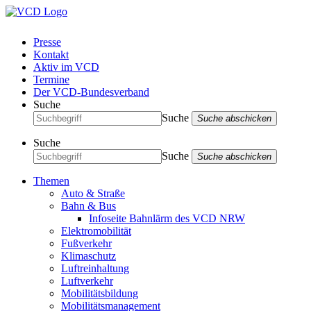
Presse
Kontakt
Aktiv im VCD
Termine
Der VCD-Bundesverband
Suche
Suche
Suche abschicken
Suche
Suche
Suche abschicken
Themen
Auto & Straße
Bahn & Bus
Infoseite Bahnlärm des VCD NRW
Elektromobilität
Fußverkehr
Klimaschutz
Luftreinhaltung
Luftverkehr
Mobilitätsbildung
Mobilitätsmanagement