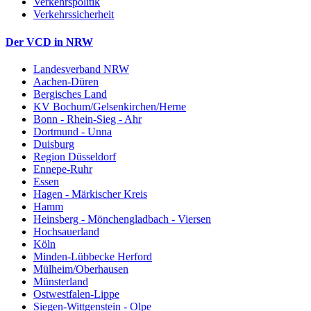
Verkehrspolitik
Verkehrssicherheit
Der VCD in NRW
Landesverband NRW
Aachen-Düren
Bergisches Land
KV Bochum/Gelsenkirchen/Herne
Bonn - Rhein-Sieg - Ahr
Dortmund - Unna
Duisburg
Region Düsseldorf
Ennepe-Ruhr
Essen
Hagen - Märkischer Kreis
Hamm
Heinsberg - Mönchengladbach - Viersen
Hochsauerland
Köln
Minden-Lübbecke Herford
Mülheim/Oberhausen
Münsterland
Ostwestfalen-Lippe
Siegen-Wittgenstein - Olpe