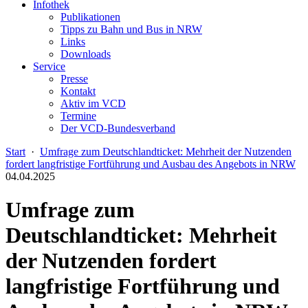
Infothek
Publikationen
Tipps zu Bahn und Bus in NRW
Links
Downloads
Service
Presse
Kontakt
Aktiv im VCD
Termine
Der VCD-Bundesverband
Start
·
Umfrage zum Deutschlandticket: Mehrheit der Nutzenden
fordert langfristige Fortführung und Ausbau des Angebots in NRW
04.04.2025
Umfrage zum
Deutschlandticket: Mehrheit
der Nutzenden fordert
langfristige Fortführung und