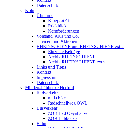
Kontakt
Datenschutz
Köln
Über uns
Kurzporträt
Rückblick
Kernforderungen
Vorstand, AKs und Co.
Themen und Aktionen
RHEINSCHIENE und RHEINSCHIENE extra
Einzelne Beiträge
Archiv RHEINSCHIENE
Archiv RHEINSCHIENE extra
Links und Tipps
Kontakt
Impressum
Datenschutz
Minden-Lübbecke Herford
Radverkehr
milla.bike
Radschnellweg OWL
Busverkehr
ZOB Bad Oeynhausen
ZOB Lübbecke
Bahn