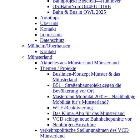
Bahnprojekt Bielefeld—Hannover
OS-BahnNordOst4FUTURE
Bahn & Bus in OWL 2025
Autotipps
Über uns
Kontakt
Impressum
Datenschutz
Mülheim/Oberhausen
Kontakt
Münsterland
Aktuelles aus Münster und Münsterland
Themen / Projekte
Buslinien-Konzept Münster & das
Münsterland
B51 - Straßenbauprojekt gegen die
Bevölkerung vor Ort
Masterplan Mobilität 2035+ - Nachhaltige
Mobilität für´s Münsterland?
WLE-Reaktivierung
Das Klima-Abo für das Münsterland
VCD schlägt neue Bahnhaltepunkte vor
Neubürger-Broschüre
verkehrspolitische Stellungnahmen des VCD
Münsterland