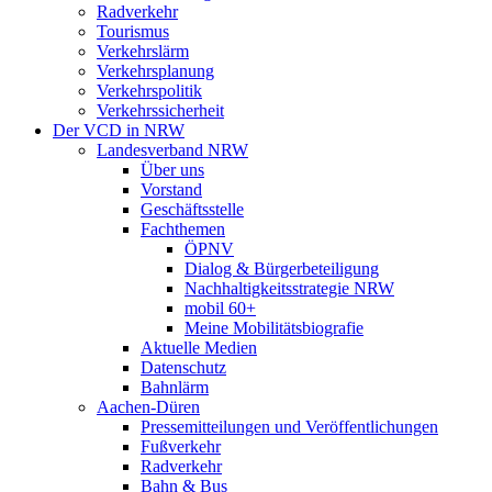
Radverkehr
Tourismus
Verkehrslärm
Verkehrsplanung
Verkehrspolitik
Verkehrssicherheit
Der VCD in NRW
Landesverband NRW
Über uns
Vorstand
Geschäftsstelle
Fachthemen
ÖPNV
Dialog & Bürgerbeteiligung
Nachhaltigkeitsstrategie NRW
mobil 60+
Meine Mobilitätsbiografie
Aktuelle Medien
Datenschutz
Bahnlärm
Aachen-Düren
Pressemitteilungen und Veröffentlichungen
Fußverkehr
Radverkehr
Bahn & Bus