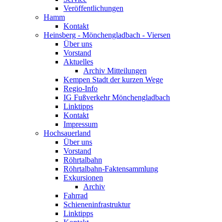
Veröffentlichungen
Hamm
Kontakt
Heinsberg - Mönchengladbach - Viersen
Über uns
Vorstand
Aktuelles
Archiv Mitteilungen
Kempen Stadt der kurzen Wege
Regio-Info
IG Fußverkehr Mönchengladbach
Linktipps
Kontakt
Impressum
Hochsauerland
Über uns
Vorstand
Röhrtalbahn
Röhrtalbahn-Faktensammlung
Exkursionen
Archiv
Fahrrad
Schieneninfrastruktur
Linktipps