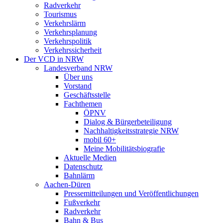
Radverkehr
Tourismus
Verkehrslärm
Verkehrsplanung
Verkehrspolitik
Verkehrssicherheit
Der VCD in NRW
Landesverband NRW
Über uns
Vorstand
Geschäftsstelle
Fachthemen
ÖPNV
Dialog & Bürgerbeteiligung
Nachhaltigkeitsstrategie NRW
mobil 60+
Meine Mobilitätsbiografie
Aktuelle Medien
Datenschutz
Bahnlärm
Aachen-Düren
Pressemitteilungen und Veröffentlichungen
Fußverkehr
Radverkehr
Bahn & Bus