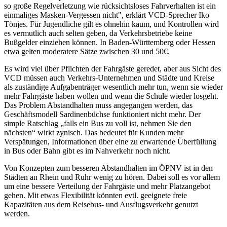
so große Regelverletzung wie rücksichtsloses Fahrverhalten ist ein
einmaliges Masken-Vergessen nicht", erklärt VCD-Sprecher Iko
Tönjes. Für Jugendliche gilt es ohnehin kaum, und Kontrollen wird
es vermutlich auch selten geben, da Verkehrsbetriebe keine
Bußgelder einziehen können. In Baden-Württemberg oder Hessen
etwa gelten moderatere Sätze zwischen 30 und 50€.
Es wird viel über Pflichten der Fahrgäste geredet, aber aus Sicht des
VCD müssen auch Verkehrs-Unternehmen und Städte und Kreise
als zuständige Aufgabenträger wesentlich mehr tun, wenn sie wieder
mehr Fahrgäste haben wollen und wenn die Schule wieder losgeht.
Das Problem Abstandhalten muss angegangen werden, das
Geschäftsmodell Sardinenbüchse funktioniert nicht mehr. Der
simple Ratschlag „falls ein Bus zu voll ist, nehmen Sie den
nächsten“ wirkt zynisch. Das bedeutet für Kunden mehr
Verspätungen, Informationen über eine zu erwartende Überfüllung
in Bus oder Bahn gibt es im Nahverkehr noch nicht.
Von Konzepten zum besseren Abstandhalten im ÖPNV ist in den
Städten an Rhein und Ruhr wenig zu hören. Dabei soll es vor allem
um eine bessere Verteilung der Fahrgäste und mehr Platzangebot
gehen. Mit etwas Flexibilität könnten evtl. geeignete freie
Kapazitäten aus dem Reisebus- und Ausflugsverkehr genutzt
werden.