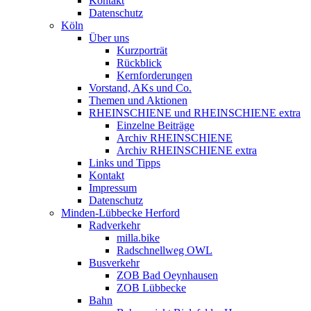
Kontakt
Datenschutz
Köln
Über uns
Kurzporträt
Rückblick
Kernforderungen
Vorstand, AKs und Co.
Themen und Aktionen
RHEINSCHIENE und RHEINSCHIENE extra
Einzelne Beiträge
Archiv RHEINSCHIENE
Archiv RHEINSCHIENE extra
Links und Tipps
Kontakt
Impressum
Datenschutz
Minden-Lübbecke Herford
Radverkehr
milla.bike
Radschnellweg OWL
Busverkehr
ZOB Bad Oeynhausen
ZOB Lübbecke
Bahn