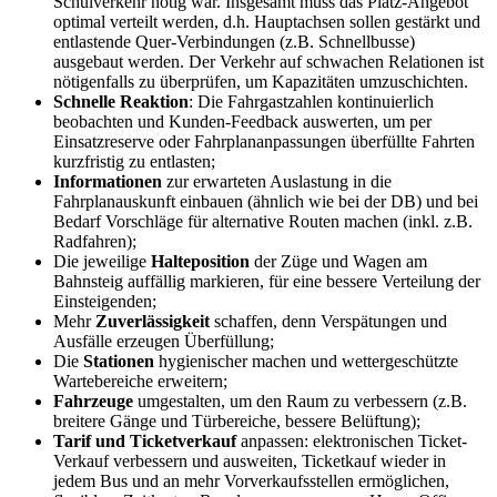
Schulverkehr nötig war. Insgesamt muss das Platz-Angebot
optimal verteilt werden, d.h. Hauptachsen sollen gestärkt und
entlastende Quer-Verbindungen (z.B. Schnellbusse)
ausgebaut werden. Der Verkehr auf schwachen Relationen ist
nötigenfalls zu überprüfen, um Kapazitäten umzuschichten.
Schnelle Reaktion
: Die Fahrgastzahlen kontinuierlich
beobachten und Kunden-Feedback auswerten, um per
Einsatzreserve oder Fahrplananpassungen überfüllte Fahrten
kurzfristig zu entlasten;
Informationen
zur erwarteten Auslastung in die
Fahrplanauskunft einbauen (ähnlich wie bei der DB) und bei
Bedarf Vorschläge für alternative Routen machen (inkl. z.B.
Radfahren);
Die jeweilige
Halteposition
der Züge und Wagen am
Bahnsteig auffällig markieren, für eine bessere Verteilung der
Einsteigenden;
Mehr
Zuverlässigkeit
schaffen, denn Verspätungen und
Ausfälle erzeugen Überfüllung;
Die
Stationen
hygienischer machen und wettergeschützte
Wartebereiche erweitern;
Fahrzeuge
umgestalten, um den Raum zu verbessern (z.B.
breitere Gänge und Türbereiche, bessere Belüftung);
Tarif und Ticketverkauf
anpassen: elektronischen Ticket-
Verkauf verbessern und ausweiten, Ticketkauf wieder in
jedem Bus und an mehr Vorverkaufsstellen ermöglichen,