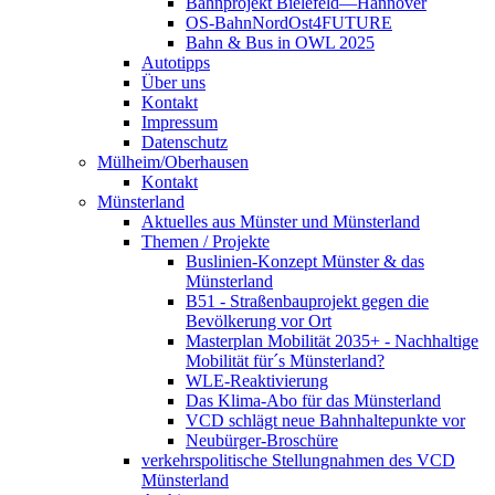
Bahnprojekt Bielefeld—Hannover
OS-BahnNordOst4FUTURE
Bahn & Bus in OWL 2025
Autotipps
Über uns
Kontakt
Impressum
Datenschutz
Mülheim/Oberhausen
Kontakt
Münsterland
Aktuelles aus Münster und Münsterland
Themen / Projekte
Buslinien-Konzept Münster & das
Münsterland
B51 - Straßenbauprojekt gegen die
Bevölkerung vor Ort
Masterplan Mobilität 2035+ - Nachhaltige
Mobilität für´s Münsterland?
WLE-Reaktivierung
Das Klima-Abo für das Münsterland
VCD schlägt neue Bahnhaltepunkte vor
Neubürger-Broschüre
verkehrspolitische Stellungnahmen des VCD
Münsterland