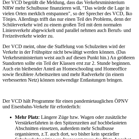
Der VCD begrüßt die Meldung, dass das Verkehrsministerium
NRW mehr Schulbusse finanzieren will, "Das würde die Lage in
vielen Orten merklich entspannen", so der Sprecher des VCD, Iko
Tönjes. Allerdings trifft das nur einen Teil des Problems, denn der
Schülerverkehr wird zu einem großen Teil mit dem normalen
Linienverkehr abgewickelt und parallel nehmen auch Berufs- und
Freizeitverkehr wieder zu.
Der VCD meint, ohne die Staffelung von Schulzeiten wird der
Verkehr in der Frühspitze nicht bewältigt werden können. (Das
Verkehrsministerium weist auch auf diesen Punkt hin.) An größeren
Standorten sollte ein Teil der Klassen erst zur 2. Stunde beginnen.
Auch ein bleibender Anteil an Homeschooling und Homeoffice
sowie flexiblere Arbeitszeiten und mehr Radverkehr (in einem
verbesserten Netz) können notwendige Entlastungen bringen.
Der VCD hält Programme für einen pandemietauglichen ÖPNV
und Eisenbahn-Verkehr für erforderlich:
Mehr Platz
: Längere Züge bzw. Wagen oder zusätzliche
Verstärkerfahrten in den Spitzenzeiten auf hochbelasteten
Abschnitten einsetzen, außerdem mehr Schulbusse
organisieren, z.T. auch dort, wo bisher kein spezieller