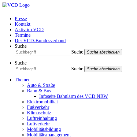
Presse
Kontakt
Aktiv im VCD
Termine
Der VCD-Bundesverband
Suche
Suche
Suche abschicken
Suche
Suche
Suche abschicken
Themen
Auto & Straße
Bahn & Bus
Infoseite Bahnlärm des VCD NRW
Elektromobilität
Fußverkehr
Klimaschutz
Luftreinhaltung
Luftverkehr
Mobilitätsbildung
Mobilitätsmanagement