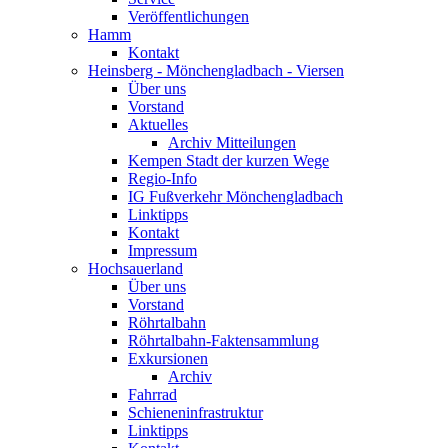
Veröffentlichungen
Hamm
Kontakt
Heinsberg - Mönchengladbach - Viersen
Über uns
Vorstand
Aktuelles
Archiv Mitteilungen
Kempen Stadt der kurzen Wege
Regio-Info
IG Fußverkehr Mönchengladbach
Linktipps
Kontakt
Impressum
Hochsauerland
Über uns
Vorstand
Röhrtalbahn
Röhrtalbahn-Faktensammlung
Exkursionen
Archiv
Fahrrad
Schieneninfrastruktur
Linktipps