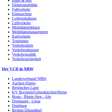
Bahn & Bus
Elektromobilität
Fußverkehr
Klimaschutz
Luftreinhaltung
Luftverkehr
Mobilitätsbildung
Mobilitätsmanagement
Radverkehr
Tourismus
Verkehrslärm
Verkehrsplanung
Verkehrspolitik
Verkehrssicherheit
Der VCD in NRW
Landesverband NRW
Aachen-Düren
Bergisches Land
KV Bochum/Gelsenkirchen/Herne
Bonn - Rhein-Sieg - Ahr
Dortmund - Unna
Duisburg
Region Düsseldorf