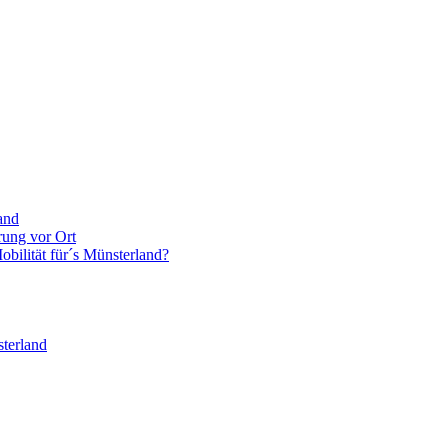
and
rung vor Ort
bilität für´s Münsterland?
terland