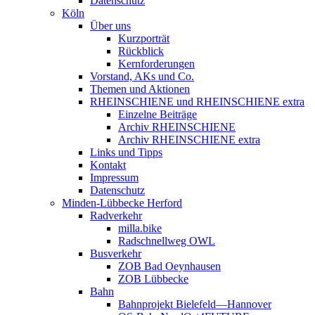
Datenschutz
Köln
Über uns
Kurzporträt
Rückblick
Kernforderungen
Vorstand, AKs und Co.
Themen und Aktionen
RHEINSCHIENE und RHEINSCHIENE extra
Einzelne Beiträge
Archiv RHEINSCHIENE
Archiv RHEINSCHIENE extra
Links und Tipps
Kontakt
Impressum
Datenschutz
Minden-Lübbecke Herford
Radverkehr
milla.bike
Radschnellweg OWL
Busverkehr
ZOB Bad Oeynhausen
ZOB Lübbecke
Bahn
Bahnprojekt Bielefeld—Hannover