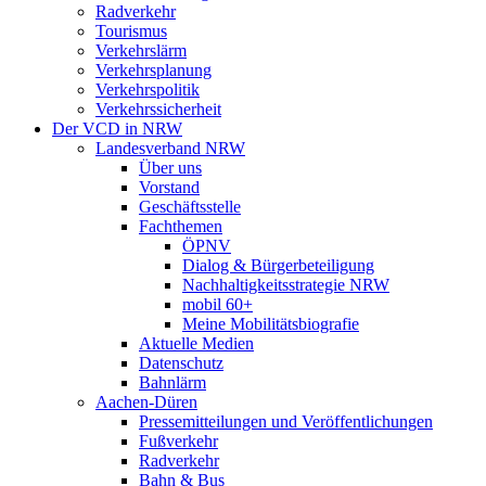
Radverkehr
Tourismus
Verkehrslärm
Verkehrsplanung
Verkehrspolitik
Verkehrssicherheit
Der VCD in NRW
Landesverband NRW
Über uns
Vorstand
Geschäftsstelle
Fachthemen
ÖPNV
Dialog & Bürgerbeteiligung
Nachhaltigkeitsstrategie NRW
mobil 60+
Meine Mobilitätsbiografie
Aktuelle Medien
Datenschutz
Bahnlärm
Aachen-Düren
Pressemitteilungen und Veröffentlichungen
Fußverkehr
Radverkehr
Bahn & Bus