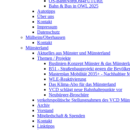
OS-BahnNordOst4FUTURE
Bahn & Bus in OWL 2025
Autotipps
Über uns
Kontakt
Impressum
Datenschutz
Mülheim/Oberhausen
Kontakt
Münsterland
Aktuelles aus Münster und Münsterland
Themen / Projekte
Buslinien-Konzept Münster & das Münsterl
B51 - Straßenbauprojekt gegen die Bevölke
Masterplan Mobilität 2035+ - Nachhaltige Mo
WLE-Reaktivierung
Das Klima-Abo für das Münsterland
VCD schlägt neue Bahnhaltepunkte vor
Neubürger-Broschüre
verkehrspolitische Stellungnahmen des VCD Müns
Archiv
Vorstand
Mitgliedschaft & Spenden
Kontakt
Linktipps