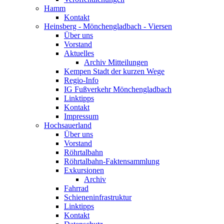
Hamm
Kontakt
Heinsberg - Mönchengladbach - Viersen
Über uns
Vorstand
Aktuelles
Archiv Mitteilungen
Kempen Stadt der kurzen Wege
Regio-Info
IG Fußverkehr Mönchengladbach
Linktipps
Kontakt
Impressum
Hochsauerland
Über uns
Vorstand
Röhrtalbahn
Röhrtalbahn-Faktensammlung
Exkursionen
Archiv
Fahrrad
Schieneninfrastruktur
Linktipps
Kontakt