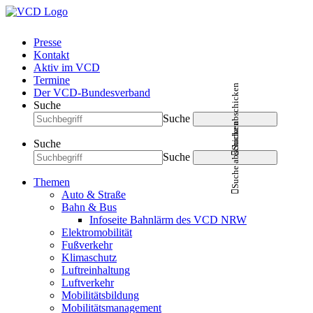
Presse
Kontakt
Aktiv im VCD
Termine
Suche abschicken
Der VCD-Bundesverband
Suche
Suche
Suche abschicken
Suche
Suche
Themen
Auto & Straße
Bahn & Bus
Infoseite Bahnlärm des VCD NRW
Elektromobilität
Fußverkehr
Klimaschutz
Luftreinhaltung
Luftverkehr
Mobilitätsbildung
Mobilitätsmanagement