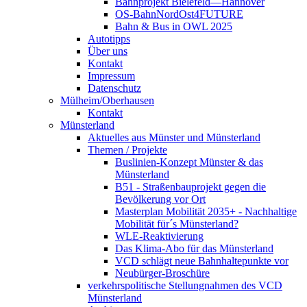
Bahnprojekt Bielefeld—Hannover
OS-BahnNordOst4FUTURE
Bahn & Bus in OWL 2025
Autotipps
Über uns
Kontakt
Impressum
Datenschutz
Mülheim/Oberhausen
Kontakt
Münsterland
Aktuelles aus Münster und Münsterland
Themen / Projekte
Buslinien-Konzept Münster & das
Münsterland
B51 - Straßenbauprojekt gegen die
Bevölkerung vor Ort
Masterplan Mobilität 2035+ - Nachhaltige
Mobilität für´s Münsterland?
WLE-Reaktivierung
Das Klima-Abo für das Münsterland
VCD schlägt neue Bahnhaltepunkte vor
Neubürger-Broschüre
verkehrspolitische Stellungnahmen des VCD
Münsterland