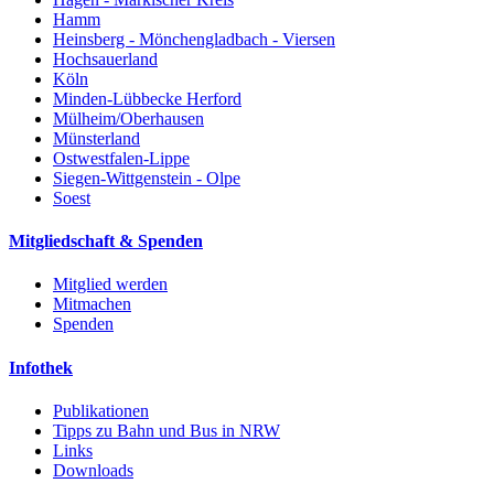
Hamm
Heinsberg - Mönchengladbach - Viersen
Hochsauerland
Köln
Minden-Lübbecke Herford
Mülheim/Oberhausen
Münsterland
Ostwestfalen-Lippe
Siegen-Wittgenstein - Olpe
Soest
Mitgliedschaft & Spenden
Mitglied werden
Mitmachen
Spenden
Infothek
Publikationen
Tipps zu Bahn und Bus in NRW
Links
Downloads