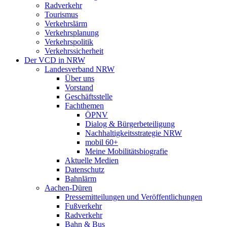
Radverkehr
Tourismus
Verkehrslärm
Verkehrsplanung
Verkehrspolitik
Verkehrssicherheit
Der VCD in NRW
Landesverband NRW
Über uns
Vorstand
Geschäftsstelle
Fachthemen
ÖPNV
Dialog & Bürgerbeteiligung
Nachhaltigkeitsstrategie NRW
mobil 60+
Meine Mobilitätsbiografie
Aktuelle Medien
Datenschutz
Bahnlärm
Aachen-Düren
Pressemitteilungen und Veröffentlichungen
Fußverkehr
Radverkehr
Bahn & Bus