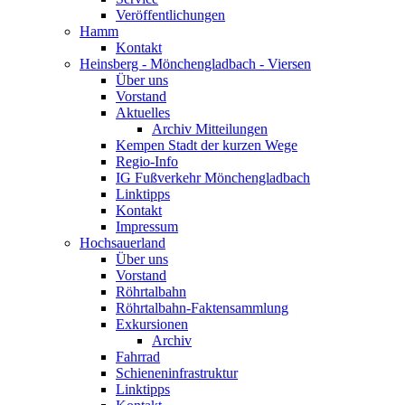
Veröffentlichungen
Hamm
Kontakt
Heinsberg - Mönchengladbach - Viersen
Über uns
Vorstand
Aktuelles
Archiv Mitteilungen
Kempen Stadt der kurzen Wege
Regio-Info
IG Fußverkehr Mönchengladbach
Linktipps
Kontakt
Impressum
Hochsauerland
Über uns
Vorstand
Röhrtalbahn
Röhrtalbahn-Faktensammlung
Exkursionen
Archiv
Fahrrad
Schieneninfrastruktur
Linktipps