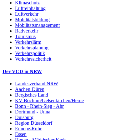
Klimaschutz
Luftreinhaltung
Luftverkehr
Mobilitätsbildung
Mobilitätsmanagement
Radverkehr
Tourismus
Verkehrslärm
Verkehrsplanung
Verkehrspolitik
Verkehrssicherheit
Der VCD in NRW
Landesverband NRW
Aachen-Düren
Bergisches Land
KV Bochum/Gelsenkirchen/Herne
Bonn - Rhein-Sieg - Ahr
Dortmund - Unna
Duisburg
Region Düsseldorf
Ennepe-Ruhr
Essen
Hagen - Märkischer Kreis