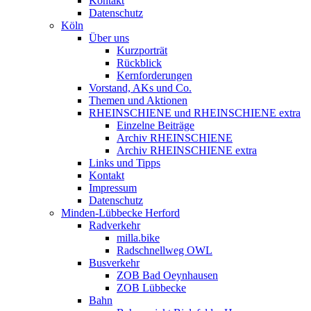
Kontakt
Datenschutz
Köln
Über uns
Kurzporträt
Rückblick
Kernforderungen
Vorstand, AKs und Co.
Themen und Aktionen
RHEINSCHIENE und RHEINSCHIENE extra
Einzelne Beiträge
Archiv RHEINSCHIENE
Archiv RHEINSCHIENE extra
Links und Tipps
Kontakt
Impressum
Datenschutz
Minden-Lübbecke Herford
Radverkehr
milla.bike
Radschnellweg OWL
Busverkehr
ZOB Bad Oeynhausen
ZOB Lübbecke
Bahn