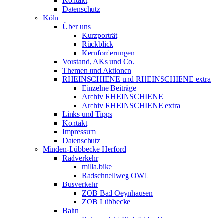
Kontakt
Datenschutz
Köln
Über uns
Kurzporträt
Rückblick
Kernforderungen
Vorstand, AKs und Co.
Themen und Aktionen
RHEINSCHIENE und RHEINSCHIENE extra
Einzelne Beiträge
Archiv RHEINSCHIENE
Archiv RHEINSCHIENE extra
Links und Tipps
Kontakt
Impressum
Datenschutz
Minden-Lübbecke Herford
Radverkehr
milla.bike
Radschnellweg OWL
Busverkehr
ZOB Bad Oeynhausen
ZOB Lübbecke
Bahn