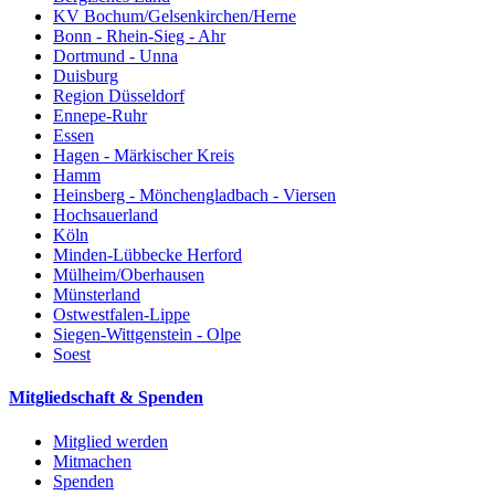
KV Bochum/Gelsenkirchen/Herne
Bonn - Rhein-Sieg - Ahr
Dortmund - Unna
Duisburg
Region Düsseldorf
Ennepe-Ruhr
Essen
Hagen - Märkischer Kreis
Hamm
Heinsberg - Mönchengladbach - Viersen
Hochsauerland
Köln
Minden-Lübbecke Herford
Mülheim/Oberhausen
Münsterland
Ostwestfalen-Lippe
Siegen-Wittgenstein - Olpe
Soest
Mitgliedschaft & Spenden
Mitglied werden
Mitmachen
Spenden