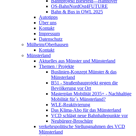
Bahnprojekt Bielefeld—Hannover
OS-BahnNordOst4FUTURE
Bahn & Bus in OWL 2025
Autotipps
Über uns
Kontakt
Impressum
Datenschutz
Mülheim/Oberhausen
Kontakt
Münsterland
Aktuelles aus Münster und Münsterland
Themen / Projekte
Buslinien-Konzept Münster & das
Münsterland
B51 - Straßenbauprojekt gegen die
Bevölkerung vor Ort
Masterplan Mobilität 2035+ - Nachhaltige
Mobilität für´s Münsterland?
WLE-Reaktivierung
Das Klima-Abo für das Münsterland
VCD schlägt neue Bahnhaltepunkte vor
Neubürger-Broschüre
verkehrspolitische Stellungnahmen des VCD
Münsterland