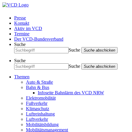
Presse
Kontakt
Aktiv im VCD
Termine
Der VCD-Bundesverband
Suche
Suche
Suche abschicken
Suche
Suche
Suche abschicken
Themen
Auto & Straße
Bahn & Bus
Infoseite Bahnlärm des VCD NRW
Elektromobilität
Fußverkehr
Klimaschutz
Luftreinhaltung
Luftverkehr
Mobilitätsbildung
Mobilitätsmanagement