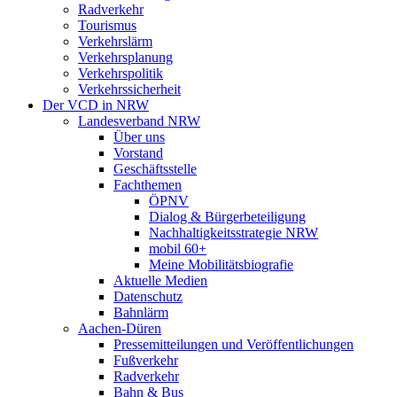
Radverkehr
Tourismus
Verkehrslärm
Verkehrsplanung
Verkehrspolitik
Verkehrssicherheit
Der VCD in NRW
Landesverband NRW
Über uns
Vorstand
Geschäftsstelle
Fachthemen
ÖPNV
Dialog & Bürgerbeteiligung
Nachhaltigkeitsstrategie NRW
mobil 60+
Meine Mobilitätsbiografie
Aktuelle Medien
Datenschutz
Bahnlärm
Aachen-Düren
Pressemitteilungen und Veröffentlichungen
Fußverkehr
Radverkehr
Bahn & Bus