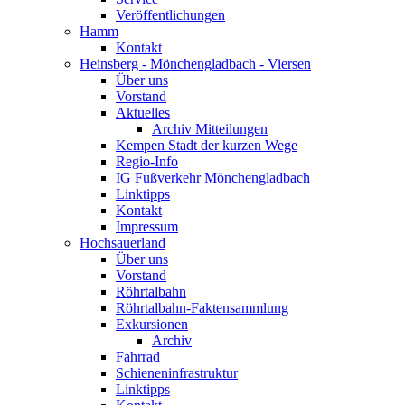
Veröffentlichungen
Hamm
Kontakt
Heinsberg - Mönchengladbach - Viersen
Über uns
Vorstand
Aktuelles
Archiv Mitteilungen
Kempen Stadt der kurzen Wege
Regio-Info
IG Fußverkehr Mönchengladbach
Linktipps
Kontakt
Impressum
Hochsauerland
Über uns
Vorstand
Röhrtalbahn
Röhrtalbahn-Faktensammlung
Exkursionen
Archiv
Fahrrad
Schieneninfrastruktur
Linktipps