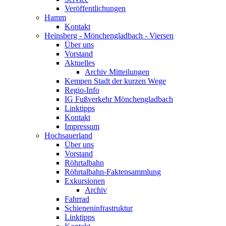
Veröffentlichungen
Hamm
Kontakt
Heinsberg - Mönchengladbach - Viersen
Über uns
Vorstand
Aktuelles
Archiv Mitteilungen
Kempen Stadt der kurzen Wege
Regio-Info
IG Fußverkehr Mönchengladbach
Linktipps
Kontakt
Impressum
Hochsauerland
Über uns
Vorstand
Röhrtalbahn
Röhrtalbahn-Faktensammlung
Exkursionen
Archiv
Fahrrad
Schieneninfrastruktur
Linktipps