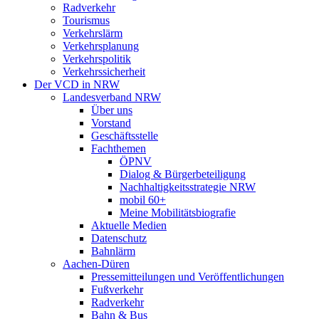
Radverkehr
Tourismus
Verkehrslärm
Verkehrsplanung
Verkehrspolitik
Verkehrssicherheit
Der VCD in NRW
Landesverband NRW
Über uns
Vorstand
Geschäftsstelle
Fachthemen
ÖPNV
Dialog & Bürgerbeteiligung
Nachhaltigkeitsstrategie NRW
mobil 60+
Meine Mobilitätsbiografie
Aktuelle Medien
Datenschutz
Bahnlärm
Aachen-Düren
Pressemitteilungen und Veröffentlichungen
Fußverkehr
Radverkehr
Bahn & Bus