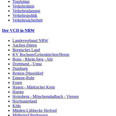
Tourismus
Verkehrslärm
Verkehrsplanung
Verkehrspolitik
Verkehrssicherheit
Der VCD in NRW
Landesverband NRW
Aachen-Düren
Bergisches Land
KV Bochum/Gelsenkirchen/Herne
Bonn - Rhein-Sieg - Ahr
Dortmund - Unna
Duisburg
Region Düsseldorf
Ennepe-Ruhr
Essen
Hagen - Märkischer Kreis
Hamm
Heinsberg - Mönchengladbach - Viersen
Hochsauerland
Köln
Minden-Lübbecke Herford
Mülheim/Oberhausen