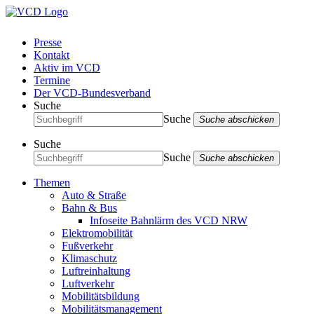
Presse
Kontakt
Aktiv im VCD
Termine
Der VCD-Bundesverband
Suche
Suche
Suche abschicken
Suche
Suche
Suche abschicken
Themen
Auto & Straße
Bahn & Bus
Infoseite Bahnlärm des VCD NRW
Elektromobilität
Fußverkehr
Klimaschutz
Luftreinhaltung
Luftverkehr
Mobilitätsbildung
Mobilitätsmanagement