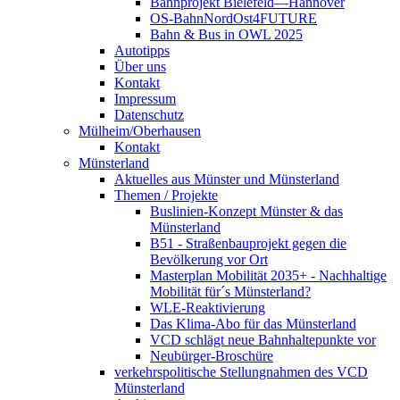
Bahnprojekt Bielefeld—Hannover
OS-BahnNordOst4FUTURE
Bahn & Bus in OWL 2025
Autotipps
Über uns
Kontakt
Impressum
Datenschutz
Mülheim/Oberhausen
Kontakt
Münsterland
Aktuelles aus Münster und Münsterland
Themen / Projekte
Buslinien-Konzept Münster & das
Münsterland
B51 - Straßenbauprojekt gegen die
Bevölkerung vor Ort
Masterplan Mobilität 2035+ - Nachhaltige
Mobilität für´s Münsterland?
WLE-Reaktivierung
Das Klima-Abo für das Münsterland
VCD schlägt neue Bahnhaltepunkte vor
Neubürger-Broschüre
verkehrspolitische Stellungnahmen des VCD
Münsterland