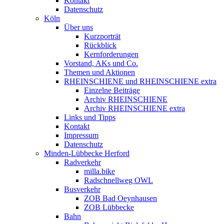
Kontakt
Datenschutz
Köln
Über uns
Kurzporträt
Rückblick
Kernforderungen
Vorstand, AKs und Co.
Themen und Aktionen
RHEINSCHIENE und RHEINSCHIENE extra
Einzelne Beiträge
Archiv RHEINSCHIENE
Archiv RHEINSCHIENE extra
Links und Tipps
Kontakt
Impressum
Datenschutz
Minden-Lübbecke Herford
Radverkehr
milla.bike
Radschnellweg OWL
Busverkehr
ZOB Bad Oeynhausen
ZOB Lübbecke
Bahn