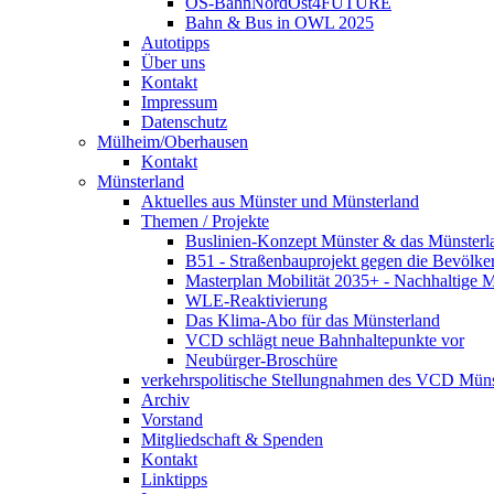
OS-BahnNordOst4FUTURE
Bahn & Bus in OWL 2025
Autotipps
Über uns
Kontakt
Impressum
Datenschutz
Mülheim/Oberhausen
Kontakt
Münsterland
Aktuelles aus Münster und Münsterland
Themen / Projekte
Buslinien-Konzept Münster & das Münsterl
B51 - Straßenbauprojekt gegen die Bevölke
Masterplan Mobilität 2035+ - Nachhaltige Mo
WLE-Reaktivierung
Das Klima-Abo für das Münsterland
VCD schlägt neue Bahnhaltepunkte vor
Neubürger-Broschüre
verkehrspolitische Stellungnahmen des VCD Müns
Archiv
Vorstand
Mitgliedschaft & Spenden
Kontakt
Linktipps