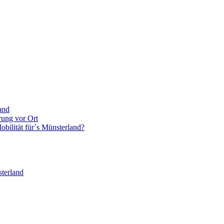
and
rung vor Ort
bilität für´s Münsterland?
terland