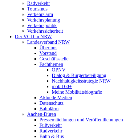
Radverkehr
Tourismus
Verkehrslärm
Verkehrsplanung
Verkehrspolitik
Verkehrssicherheit
Der VCD in NRW
Landesverband NRW
Über uns
Vorstand
Geschäftsstelle
Fachthemen
ÖPNV
Dialog & Bürgerbeteiligung
Nachhaltigkeitsstrategie NRW
mobil 60+
Meine Mobilitätsbiografie
Aktuelle Medien
Datenschutz
Bahnlärm
Aachen-Düren
Pressemitteilungen und Veröffentlichungen
Fußverkehr
Radverkehr
Bahn & Bus