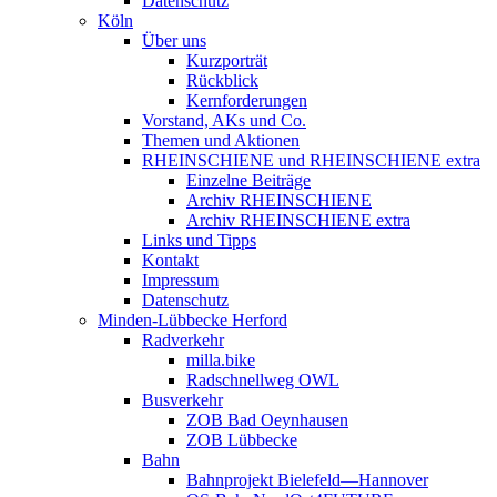
Datenschutz
Köln
Über uns
Kurzporträt
Rückblick
Kernforderungen
Vorstand, AKs und Co.
Themen und Aktionen
RHEINSCHIENE und RHEINSCHIENE extra
Einzelne Beiträge
Archiv RHEINSCHIENE
Archiv RHEINSCHIENE extra
Links und Tipps
Kontakt
Impressum
Datenschutz
Minden-Lübbecke Herford
Radverkehr
milla.bike
Radschnellweg OWL
Busverkehr
ZOB Bad Oeynhausen
ZOB Lübbecke
Bahn
Bahnprojekt Bielefeld—Hannover