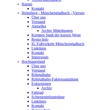
Hamm
Kontakt
Heinsberg - Mönchengladbach - Viersen
Über uns
Vorstand
Aktuelles
Archiv Mitteilungen
Kempen Stadt der kurzen Wege
Regio-Info
IG Fußverkehr Mönchengladbach
Linktipps
Kontakt
Impressum
Hochsauerland
Über uns
Vorstand
Röhrtalbahn
Röhrtalbahn-Faktensammlung
Exkursionen
Archiv
Fahrrad
Schieneninfrastruktur
Linktipps
Kontakt