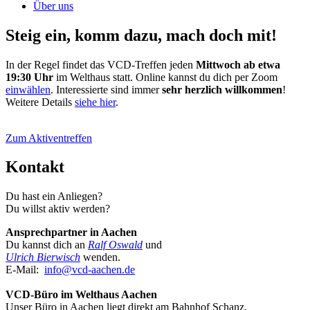
Über uns
Steig ein, komm dazu, mach doch mit!
In der Regel findet das VCD-Treffen jeden
Mittwoch ab etwa
19:30 Uhr
im Welthaus statt. Online kannst du dich per Zoom
einwählen
. Interessierte sind immer
sehr herzlich willkommen
!
Weitere Details
siehe hier
.
Zum Aktiventreffen
Kontakt
Du hast ein Anliegen?
Du willst aktiv werden?
Ansprechpartner in Aachen
Du kannst dich an
Ralf Oswald
und
Ulrich Bierwisch
wenden.
E-Mail:
info@
vcd-aachen.de
VCD-Büro im Welthaus Aachen
Unser Büro in Aachen liegt direkt am Bahnhof Schanz.