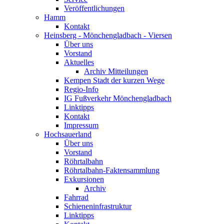
Veröffentlichungen
Hamm
Kontakt
Heinsberg - Mönchengladbach - Viersen
Über uns
Vorstand
Aktuelles
Archiv Mitteilungen
Kempen Stadt der kurzen Wege
Regio-Info
IG Fußverkehr Mönchengladbach
Linktipps
Kontakt
Impressum
Hochsauerland
Über uns
Vorstand
Röhrtalbahn
Röhrtalbahn-Faktensammlung
Exkursionen
Archiv
Fahrrad
Schieneninfrastruktur
Linktipps