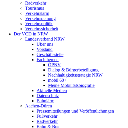
Radverkehr
Tourismus
Verkehrslärm
Verkehrsplanung
Verkehrspolitik
Verkehrssicherheit
Der VCD in NRW
Landesverband NRW
Über uns
Vorstand
Geschäftsstelle
Fachthemen
ÖPNV
Dialog & Bürgerbeteiligung
Nachhaltigkeitsstrategie NRW
mobil 60+
Meine Mobilitätsbiografie
Aktuelle Medien
Datenschutz
Bahnlärm
Aachen-Düren
Pressemitteilungen und Veröffentlichungen
Fußverkehr
Radverkehr
Bahn & Bus