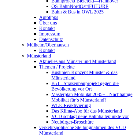
Bahnprojekt Bielefeld—Hannover
OS-BahnNordOst4FUTURE
Bahn & Bus in OWL 2025
Autotipps
Über uns
Kontakt
Impressum
Datenschutz
Mülheim/Oberhausen
Kontakt
Münsterland
Aktuelles aus Münster und Münsterland
Themen / Projekte
Buslinien-Konzept Münster & das
Münsterland
B51 - Straßenbauprojekt gegen die
Bevölkerung vor Ort
Masterplan Mobilität 2035+ - Nachhaltige
Mobilität für´s Münsterland?
WLE-Reaktivierung
Das Klima-Abo für das Münsterland
VCD schlägt neue Bahnhaltepunkte vor
Neubürger-Broschüre
verkehrspolitische Stellungnahmen des VCD
Münsterland