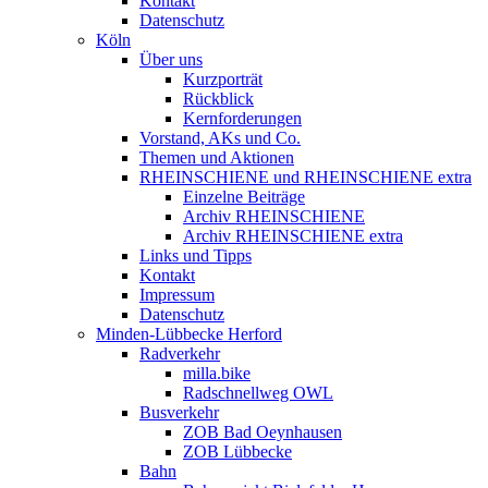
Kontakt
Datenschutz
Köln
Über uns
Kurzporträt
Rückblick
Kernforderungen
Vorstand, AKs und Co.
Themen und Aktionen
RHEINSCHIENE und RHEINSCHIENE extra
Einzelne Beiträge
Archiv RHEINSCHIENE
Archiv RHEINSCHIENE extra
Links und Tipps
Kontakt
Impressum
Datenschutz
Minden-Lübbecke Herford
Radverkehr
milla.bike
Radschnellweg OWL
Busverkehr
ZOB Bad Oeynhausen
ZOB Lübbecke
Bahn