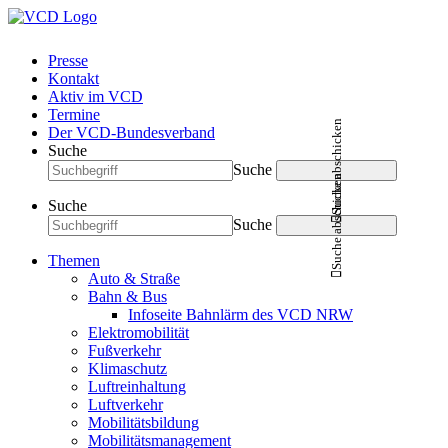
Presse
Kontakt
Aktiv im VCD
Termine
Suche abschicken
Der VCD-Bundesverband
Suche
Suche
Suche abschicken
Suche
Suche
Themen
Auto & Straße
Bahn & Bus
Infoseite Bahnlärm des VCD NRW
Elektromobilität
Fußverkehr
Klimaschutz
Luftreinhaltung
Luftverkehr
Mobilitätsbildung
Mobilitätsmanagement