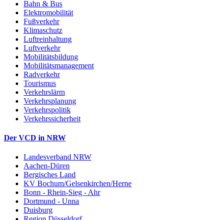
Bahn & Bus
Elektromobilität
Fußverkehr
Klimaschutz
Luftreinhaltung
Luftverkehr
Mobilitätsbildung
Mobilitätsmanagement
Radverkehr
Tourismus
Verkehrslärm
Verkehrsplanung
Verkehrspolitik
Verkehrssicherheit
Der VCD in NRW
Landesverband NRW
Aachen-Düren
Bergisches Land
KV Bochum/Gelsenkirchen/Herne
Bonn - Rhein-Sieg - Ahr
Dortmund - Unna
Duisburg
Region Düsseldorf