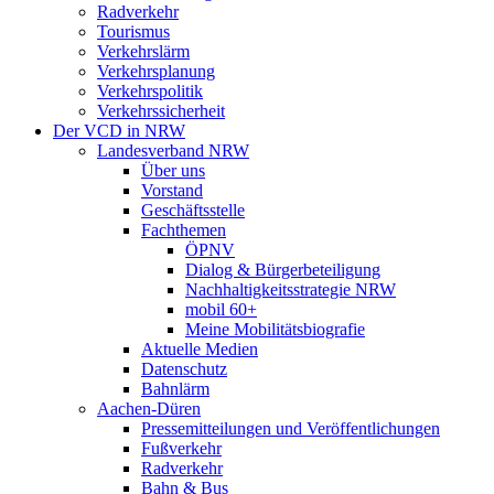
Radverkehr
Tourismus
Verkehrslärm
Verkehrsplanung
Verkehrspolitik
Verkehrssicherheit
Der VCD in NRW
Landesverband NRW
Über uns
Vorstand
Geschäftsstelle
Fachthemen
ÖPNV
Dialog & Bürgerbeteiligung
Nachhaltigkeitsstrategie NRW
mobil 60+
Meine Mobilitätsbiografie
Aktuelle Medien
Datenschutz
Bahnlärm
Aachen-Düren
Pressemitteilungen und Veröffentlichungen
Fußverkehr
Radverkehr
Bahn & Bus