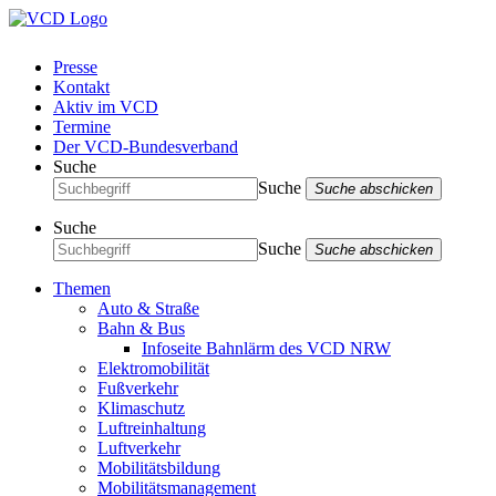
Presse
Kontakt
Aktiv im VCD
Termine
Der VCD-Bundesverband
Suche
Suche
Suche abschicken
Suche
Suche
Suche abschicken
Themen
Auto & Straße
Bahn & Bus
Infoseite Bahnlärm des VCD NRW
Elektromobilität
Fußverkehr
Klimaschutz
Luftreinhaltung
Luftverkehr
Mobilitätsbildung
Mobilitätsmanagement