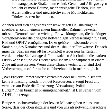
klimaangepasste Straßenräume sind. Gerade auf Alltagswegen
braucht es mehr Bäume, mehr entsiegelte Flächen, kühlere
Aufenthaltsorte und niedrigschwellige Möglichkeiten,
Trinkwasser zu bekommen.
Aachen wird sich angesichts der schwierigen Haushaltslage in
absehbarer Zeit in einem engen finanziellen Rahmen bewegen
müssen. Dennoch stehen wichtige Entwicklungen an, die bei kluger
Vorgehensweise die dringend notwendigen Verbesserungen für Fuß,
Rad und ÖPNV ermöglichen. Dazu gehören insbesondere die
Sanierung des Kanalnetzes und der Ausbau der Fernwärme. Danach
muss der Straßenraum oft fast komplett wieder neu hergestellt
werden – eine Steilvorlage dafür, in solchen Abschnitten die starken
ÖPNV-Achsen und die Lückenschlüsse im Radhauptnetz in einem
Zuge mit umzusetzen. Wenn diese Chance vertan wird, sind dort
Verbesserungen oft für mehrere Jahrzehnte nicht mehr möglich.
„Wer Projekte immer wieder verschiebt oder neu aufrollt, schafft
keine Entlastung, sondern bindet Ressourcen, erzeugt Frust und
verteuert am Ende die Umsetzung. Verwaltung, Politik und
Bürger*innen brauchen Planungssicherheit.“ ist Ben Jansen vom
ADFC überzeugt .
Einige Ausschussvorlagen der letzten Monate geben Anlass zur
Sorge, dass der oben skizzierte und von uns als notwendig erachtete