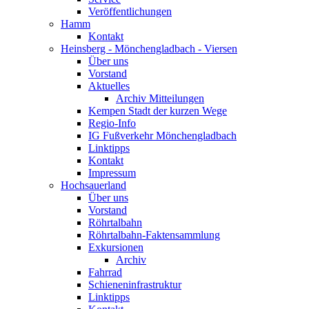
Veröffentlichungen
Hamm
Kontakt
Heinsberg - Mönchengladbach - Viersen
Über uns
Vorstand
Aktuelles
Archiv Mitteilungen
Kempen Stadt der kurzen Wege
Regio-Info
IG Fußverkehr Mönchengladbach
Linktipps
Kontakt
Impressum
Hochsauerland
Über uns
Vorstand
Röhrtalbahn
Röhrtalbahn-Faktensammlung
Exkursionen
Archiv
Fahrrad
Schieneninfrastruktur
Linktipps