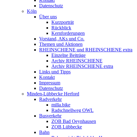
Kontakt
Datenschutz
Köln
Über uns
Kurzporträt
Rückblick
Kernforderungen
Vorstand, AKs und Co.
Themen und Aktionen
RHEINSCHIENE und RHEINSCHIENE extra
Einzelne Beiträge
Archiv RHEINSCHIENE
Archiv RHEINSCHIENE extra
Links und Tipps
Kontakt
Impressum
Datenschutz
Minden-Lübbecke Herford
Radverkehr
milla.bike
Radschnellweg OWL
Busverkehr
ZOB Bad Oeynhausen
ZOB Lübbecke
Bahn