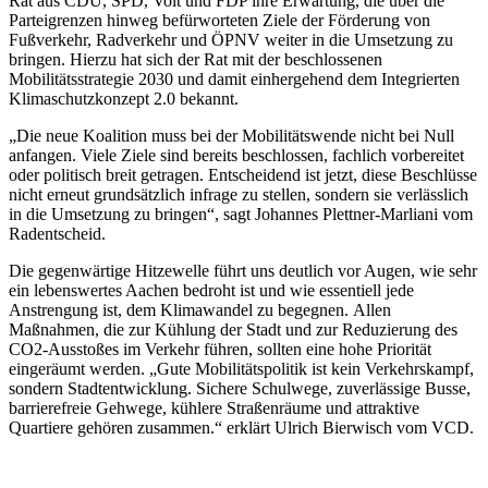
Rat aus CDU, SPD, Volt und FDP ihre Erwartung, die über die
Parteigrenzen hinweg befürworteten Ziele der Förderung von
Fußverkehr, Radverkehr und ÖPNV weiter in die Umsetzung zu
bringen. Hierzu hat sich der Rat mit der beschlossenen
Mobilitätsstrategie 2030 und damit einhergehend dem Integrierten
Klimaschutzkonzept 2.0 bekannt.
„Die neue Koalition muss bei der Mobilitätswende nicht bei Null
anfangen. Viele Ziele sind bereits beschlossen, fachlich vorbereitet
oder politisch breit getragen. Entscheidend ist jetzt, diese Beschlüsse
nicht erneut grundsätzlich infrage zu stellen, sondern sie verlässlich
in die Umsetzung zu bringen“, sagt Johannes Plettner-Marliani vom
Radentscheid.
Die gegenwärtige Hitzewelle führt uns deutlich vor Augen, wie sehr
ein lebenswertes Aachen bedroht ist und wie essentiell jede
Anstrengung ist, dem Klimawandel zu begegnen. Allen
Maßnahmen, die zur Kühlung der Stadt und zur Reduzierung des
CO2-Ausstoßes im Verkehr führen, sollten eine hohe Priorität
eingeräumt werden. „Gute Mobilitätspolitik ist kein Verkehrskampf,
sondern Stadtentwicklung. Sichere Schulwege, zuverlässige Busse,
barrierefreie Gehwege, kühlere Straßenräume und attraktive
Quartiere gehören zusammen.“ erklärt Ulrich Bierwisch vom VCD.