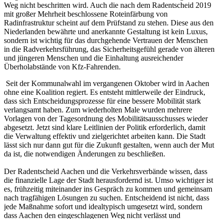
Weg nicht beschritten wird. Auch die nach dem Radentscheid 2019
mit großer Mehrheit beschlossene Roteinfärbung von
Radinfrastruktur scheint auf dem Prüfstand zu stehen. Diese aus den
Niederlanden bewährte und anerkannte Gestaltung ist kein Luxus,
sondern ist wichtig für das durchgehende Vertrauen der Menschen
in die Radverkehrsführung, das Sicherheitsgefühl gerade von älteren
und jüngeren Menschen und die Einhaltung ausreichender
Überholabstände von Kfz-Fahrenden.
Seit der Kommunalwahl im vergangenen Oktober wird in Aachen
ohne eine Koalition regiert. Es entsteht mittlerweile der Eindruck,
dass sich Entscheidungsprozesse für eine bessere Mobilität stark
verlangsamt haben. Zum wiederholten Male wurden mehrere
Vorlagen von der Tagesordnung des Mobilitätsausschusses wieder
abgesetzt. Jetzt sind klare Leitlinien der Politik erforderlich, damit
die Verwaltung effektiv und zielgerichtet arbeiten kann. Die Stadt
lässt sich nur dann gut für die Zukunft gestalten, wenn auch der Mut
da ist, die notwendigen Änderungen zu beschließen.
Der Radentscheid Aachen und die Verkehrsverbände wissen, dass
die finanzielle Lage der Stadt herausfordernd ist. Umso wichtiger ist
es, frühzeitig miteinander ins Gespräch zu kommen und gemeinsam
nach tragfähigen Lösungen zu suchen. Entscheidend ist nicht, dass
jede Maßnahme sofort und idealtypisch umgesetzt wird, sondern
dass Aachen den eingeschlagenen Weg nicht verlässt und