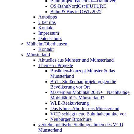
Bahnprojekt Bielefeld—Hannover
OS-BahnNordOst4FUTURE
Bahn & Bus in OWL 2025
Autotipps
Über uns
Kontakt
Impressum
Datenschutz
Mülheim/Oberhausen
Kontakt
Münsterland
Aktuelles aus Münster und Münsterland
Themen / Projekte
Buslinien-Konzept Münster & das
Münsterland
B51 - Straßenbauprojekt gegen die
Bevölkerung vor Ort
Masterplan Mobilität 2035+ - Nachhaltige
Mobilität für´s Münsterland?
WLE-Reaktivierung
Das Klima-Abo für das Münsterland
VCD schlägt neue Bahnhaltepunkte vor
Neubürger-Broschüre
verkehrspolitische Stellungnahmen des VCD
Münsterland