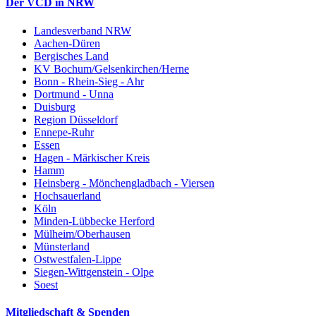
Der VCD in NRW
Landesverband NRW
Aachen-Düren
Bergisches Land
KV Bochum/Gelsenkirchen/Herne
Bonn - Rhein-Sieg - Ahr
Dortmund - Unna
Duisburg
Region Düsseldorf
Ennepe-Ruhr
Essen
Hagen - Märkischer Kreis
Hamm
Heinsberg - Mönchengladbach - Viersen
Hochsauerland
Köln
Minden-Lübbecke Herford
Mülheim/Oberhausen
Münsterland
Ostwestfalen-Lippe
Siegen-Wittgenstein - Olpe
Soest
Mitgliedschaft & Spenden