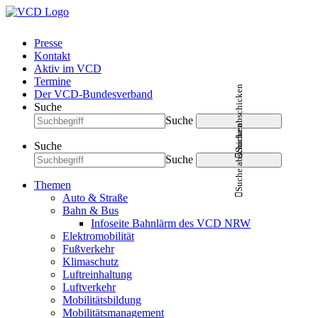
Presse
Kontakt
Aktiv im VCD
Termine
Suche abschicken
Der VCD-Bundesverband
Suche
Suche
Suche abschicken
Suche
Suche
Themen
Auto & Straße
Bahn & Bus
Infoseite Bahnlärm des VCD NRW
Elektromobilität
Fußverkehr
Klimaschutz
Luftreinhaltung
Luftverkehr
Mobilitätsbildung
Mobilitätsmanagement