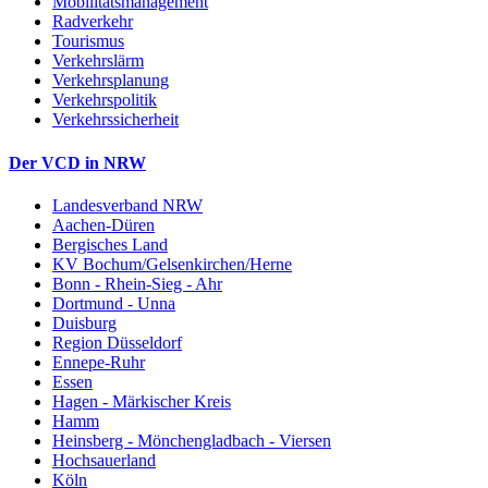
Mobilitätsmanagement
Radverkehr
Tourismus
Verkehrslärm
Verkehrsplanung
Verkehrspolitik
Verkehrssicherheit
Der VCD in NRW
Landesverband NRW
Aachen-Düren
Bergisches Land
KV Bochum/Gelsenkirchen/Herne
Bonn - Rhein-Sieg - Ahr
Dortmund - Unna
Duisburg
Region Düsseldorf
Ennepe-Ruhr
Essen
Hagen - Märkischer Kreis
Hamm
Heinsberg - Mönchengladbach - Viersen
Hochsauerland
Köln