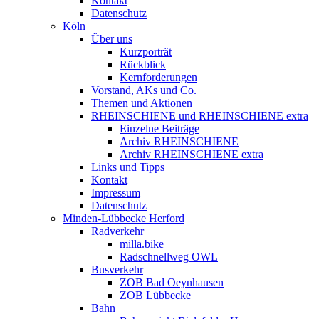
Kontakt
Datenschutz
Köln
Über uns
Kurzporträt
Rückblick
Kernforderungen
Vorstand, AKs und Co.
Themen und Aktionen
RHEINSCHIENE und RHEINSCHIENE extra
Einzelne Beiträge
Archiv RHEINSCHIENE
Archiv RHEINSCHIENE extra
Links und Tipps
Kontakt
Impressum
Datenschutz
Minden-Lübbecke Herford
Radverkehr
milla.bike
Radschnellweg OWL
Busverkehr
ZOB Bad Oeynhausen
ZOB Lübbecke
Bahn