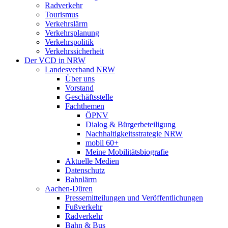
Radverkehr
Tourismus
Verkehrslärm
Verkehrsplanung
Verkehrspolitik
Verkehrssicherheit
Der VCD in NRW
Landesverband NRW
Über uns
Vorstand
Geschäftsstelle
Fachthemen
ÖPNV
Dialog & Bürgerbeteiligung
Nachhaltigkeitsstrategie NRW
mobil 60+
Meine Mobilitätsbiografie
Aktuelle Medien
Datenschutz
Bahnlärm
Aachen-Düren
Pressemitteilungen und Veröffentlichungen
Fußverkehr
Radverkehr
Bahn & Bus