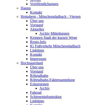
Veröffentlichungen
Hamm
Kontakt
Heinsberg - Mönchengladbach - Viersen
Über uns
Vorstand
Aktuelles
Archiv Mitteilungen
Kempen Stadt der kurzen Wege
Regio-Info
IG Fußverkehr Mönchengladbach
Linktipps
Kontakt
Impressum
Hochsauerland
Über uns
Vorstand
Röhrtalbahn
Röhrtalbahn-Faktensammlung
Exkursionen
Archiv
Fahrrad
Schieneninfrastruktur
Linktipps