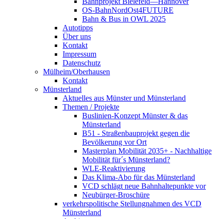
Bahnprojekt Bielefeld—Hannover
OS-BahnNordOst4FUTURE
Bahn & Bus in OWL 2025
Autotipps
Über uns
Kontakt
Impressum
Datenschutz
Mülheim/Oberhausen
Kontakt
Münsterland
Aktuelles aus Münster und Münsterland
Themen / Projekte
Buslinien-Konzept Münster & das
Münsterland
B51 - Straßenbauprojekt gegen die
Bevölkerung vor Ort
Masterplan Mobilität 2035+ - Nachhaltige
Mobilität für´s Münsterland?
WLE-Reaktivierung
Das Klima-Abo für das Münsterland
VCD schlägt neue Bahnhaltepunkte vor
Neubürger-Broschüre
verkehrspolitische Stellungnahmen des VCD
Münsterland