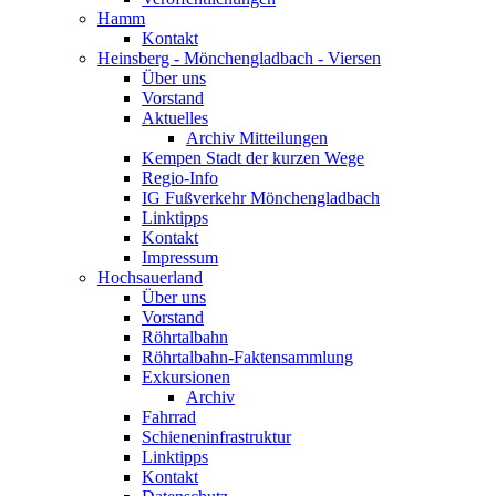
Hamm
Kontakt
Heinsberg - Mönchengladbach - Viersen
Über uns
Vorstand
Aktuelles
Archiv Mitteilungen
Kempen Stadt der kurzen Wege
Regio-Info
IG Fußverkehr Mönchengladbach
Linktipps
Kontakt
Impressum
Hochsauerland
Über uns
Vorstand
Röhrtalbahn
Röhrtalbahn-Faktensammlung
Exkursionen
Archiv
Fahrrad
Schieneninfrastruktur
Linktipps
Kontakt