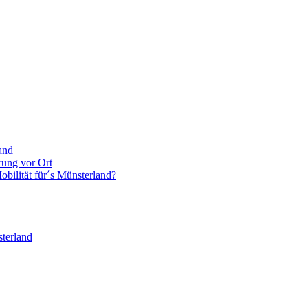
and
rung vor Ort
bilität für´s Münsterland?
terland