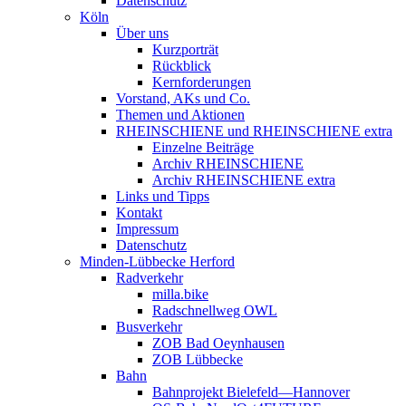
Datenschutz
Köln
Über uns
Kurzporträt
Rückblick
Kernforderungen
Vorstand, AKs und Co.
Themen und Aktionen
RHEINSCHIENE und RHEINSCHIENE extra
Einzelne Beiträge
Archiv RHEINSCHIENE
Archiv RHEINSCHIENE extra
Links und Tipps
Kontakt
Impressum
Datenschutz
Minden-Lübbecke Herford
Radverkehr
milla.bike
Radschnellweg OWL
Busverkehr
ZOB Bad Oeynhausen
ZOB Lübbecke
Bahn
Bahnprojekt Bielefeld—Hannover