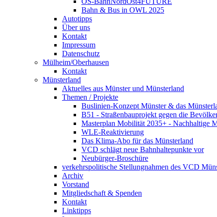
OS-BahnNordOst4FUTURE
Bahn & Bus in OWL 2025
Autotipps
Über uns
Kontakt
Impressum
Datenschutz
Mülheim/Oberhausen
Kontakt
Münsterland
Aktuelles aus Münster und Münsterland
Themen / Projekte
Buslinien-Konzept Münster & das Münsterl
B51 - Straßenbauprojekt gegen die Bevölke
Masterplan Mobilität 2035+ - Nachhaltige Mo
WLE-Reaktivierung
Das Klima-Abo für das Münsterland
VCD schlägt neue Bahnhaltepunkte vor
Neubürger-Broschüre
verkehrspolitische Stellungnahmen des VCD Müns
Archiv
Vorstand
Mitgliedschaft & Spenden
Kontakt
Linktipps