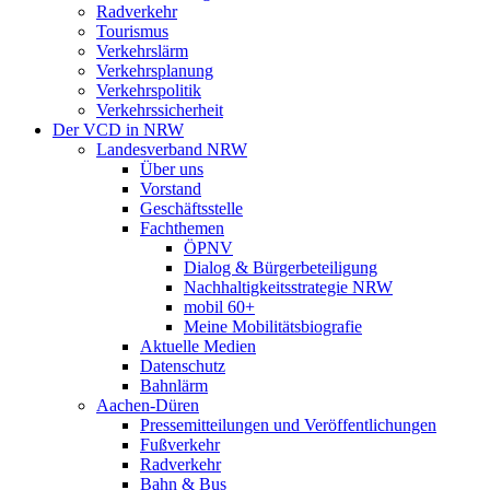
Radverkehr
Tourismus
Verkehrslärm
Verkehrsplanung
Verkehrspolitik
Verkehrssicherheit
Der VCD in NRW
Landesverband NRW
Über uns
Vorstand
Geschäftsstelle
Fachthemen
ÖPNV
Dialog & Bürgerbeteiligung
Nachhaltigkeitsstrategie NRW
mobil 60+
Meine Mobilitätsbiografie
Aktuelle Medien
Datenschutz
Bahnlärm
Aachen-Düren
Pressemitteilungen und Veröffentlichungen
Fußverkehr
Radverkehr
Bahn & Bus