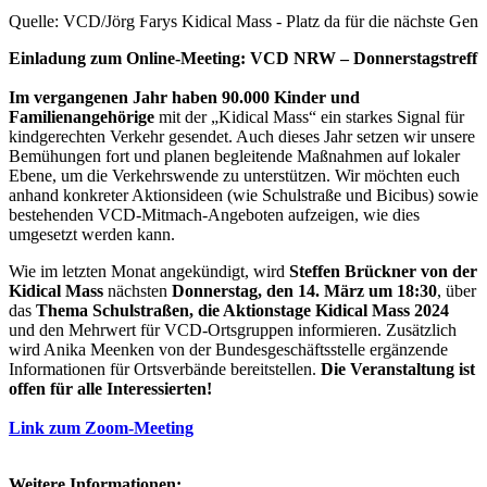
Quelle: VCD/Jörg Farys Kidical Mass - Platz da für die nächste Gen
Einladung zum Online-Meeting: VCD NRW – Donnerstagstreff
Im vergangenen Jahr haben 90.000 Kinder und
Familienangehörige
mit der „Kidical Mass“ ein starkes Signal für
kindgerechten Verkehr gesendet. Auch dieses Jahr setzen wir unsere
Bemühungen fort und planen begleitende Maßnahmen auf lokaler
Ebene, um die Verkehrswende zu unterstützen. Wir möchten euch
anhand konkreter Aktionsideen (wie Schulstraße und Bicibus) sowie
bestehenden VCD-Mitmach-Angeboten aufzeigen, wie dies
umgesetzt werden kann.
Wie im letzten Monat angekündigt, wird
Steffen Brückner von der
Kidical Mass
nächsten
Donnerstag, den 14. März um 18:30
, über
das
Thema Schulstraßen, die Aktionstage Kidical Mass 2024
und den Mehrwert für VCD-Ortsgruppen informieren. Zusätzlich
wird Anika Meenken von der Bundesgeschäftsstelle ergänzende
Informationen für Ortsverbände bereitstellen.
Die Veranstaltung ist
offen für alle Interessierten!
Link zum Zoom-Meeting
Weitere Informationen: