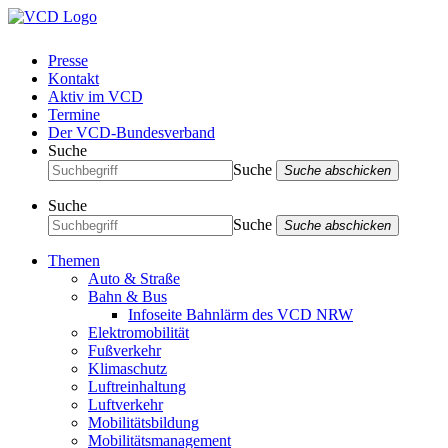
Presse
Kontakt
Aktiv im VCD
Termine
Der VCD-Bundesverband
Suche
Suche
Suche abschicken
Suche
Suche
Suche abschicken
Themen
Auto & Straße
Bahn & Bus
Infoseite Bahnlärm des VCD NRW
Elektromobilität
Fußverkehr
Klimaschutz
Luftreinhaltung
Luftverkehr
Mobilitätsbildung
Mobilitätsmanagement