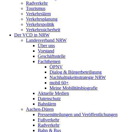
Radverkehr
Tourismus
Verkehrslärm
Verkehrsplanung
Verkehrspolitik
Verkehrssicherheit
Der VCD in NRW
Landesverband NRW
Über uns
Vorstand
Geschäftsstelle
Fachthemen
ÖPNV
Dialog & Bürgerbeteiligung
Nachhaltigkeitsstrategie NRW
mobil 60+
Meine Mobilitätsbiografie
Aktuelle Medien
Datenschutz
Bahnlärm
Aachen-Düren
Pressemitteilungen und Veröffentlichungen
Fußverkehr
Radverkehr
Bahn & Bus