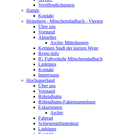
Veröffentlichungen
Hamm
Kontakt
Heinsberg - Mönchengladbach - Viersen
Über uns
Vorstand
Aktuelles
Archiv Mitteilungen
Kempen Stadt der kurzen Wege
Regio-Info
IG Fußverkehr Mönchengladbach
Linktipps
Kontakt
Impressum
Hochsauerland
Über uns
Vorstand
Röhrtalbahn
Röhrtalbahn-Faktensammlung
Exkursionen
Archiv
Fahrrad
Schieneninfrastruktur
Linktipps