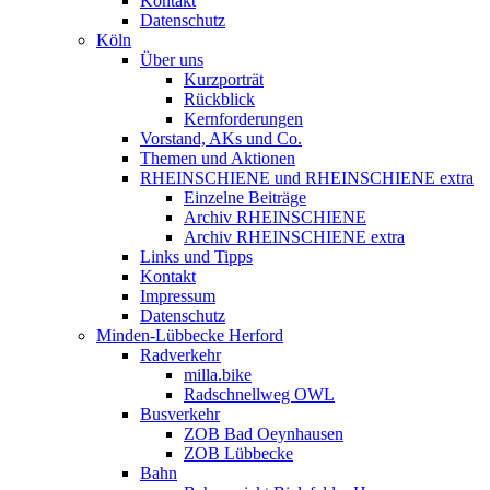
Kontakt
Datenschutz
Köln
Über uns
Kurzporträt
Rückblick
Kernforderungen
Vorstand, AKs und Co.
Themen und Aktionen
RHEINSCHIENE und RHEINSCHIENE extra
Einzelne Beiträge
Archiv RHEINSCHIENE
Archiv RHEINSCHIENE extra
Links und Tipps
Kontakt
Impressum
Datenschutz
Minden-Lübbecke Herford
Radverkehr
milla.bike
Radschnellweg OWL
Busverkehr
ZOB Bad Oeynhausen
ZOB Lübbecke
Bahn