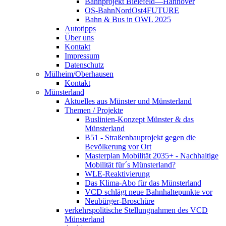
Bahnprojekt Bielefeld—Hannover
OS-BahnNordOst4FUTURE
Bahn & Bus in OWL 2025
Autotipps
Über uns
Kontakt
Impressum
Datenschutz
Mülheim/Oberhausen
Kontakt
Münsterland
Aktuelles aus Münster und Münsterland
Themen / Projekte
Buslinien-Konzept Münster & das
Münsterland
B51 - Straßenbauprojekt gegen die
Bevölkerung vor Ort
Masterplan Mobilität 2035+ - Nachhaltige
Mobilität für´s Münsterland?
WLE-Reaktivierung
Das Klima-Abo für das Münsterland
VCD schlägt neue Bahnhaltepunkte vor
Neubürger-Broschüre
verkehrspolitische Stellungnahmen des VCD
Münsterland