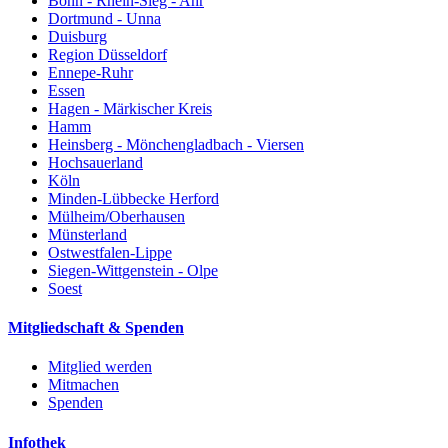
Bonn - Rhein-Sieg - Ahr
Dortmund - Unna
Duisburg
Region Düsseldorf
Ennepe-Ruhr
Essen
Hagen - Märkischer Kreis
Hamm
Heinsberg - Mönchengladbach - Viersen
Hochsauerland
Köln
Minden-Lübbecke Herford
Mülheim/Oberhausen
Münsterland
Ostwestfalen-Lippe
Siegen-Wittgenstein - Olpe
Soest
Mitgliedschaft & Spenden
Mitglied werden
Mitmachen
Spenden
Infothek