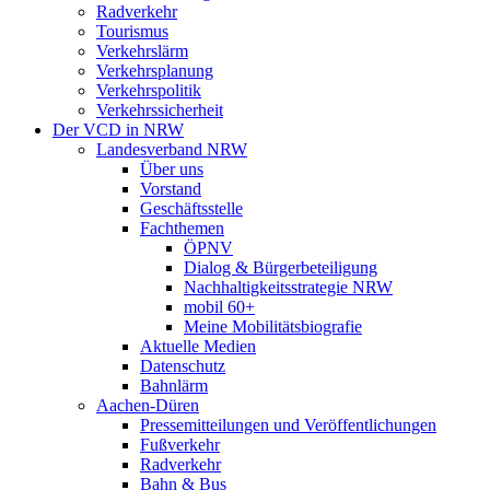
Radverkehr
Tourismus
Verkehrslärm
Verkehrsplanung
Verkehrspolitik
Verkehrssicherheit
Der VCD in NRW
Landesverband NRW
Über uns
Vorstand
Geschäftsstelle
Fachthemen
ÖPNV
Dialog & Bürgerbeteiligung
Nachhaltigkeitsstrategie NRW
mobil 60+
Meine Mobilitätsbiografie
Aktuelle Medien
Datenschutz
Bahnlärm
Aachen-Düren
Pressemitteilungen und Veröffentlichungen
Fußverkehr
Radverkehr
Bahn & Bus