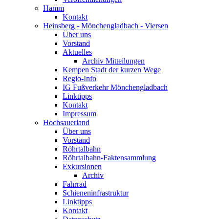
Hamm
Kontakt
Heinsberg - Mönchengladbach - Viersen
Über uns
Vorstand
Aktuelles
Archiv Mitteilungen
Kempen Stadt der kurzen Wege
Regio-Info
IG Fußverkehr Mönchengladbach
Linktipps
Kontakt
Impressum
Hochsauerland
Über uns
Vorstand
Röhrtalbahn
Röhrtalbahn-Faktensammlung
Exkursionen
Archiv
Fahrrad
Schieneninfrastruktur
Linktipps
Kontakt