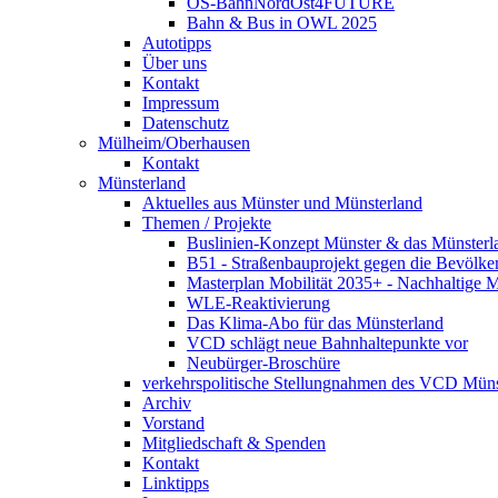
OS-BahnNordOst4FUTURE
Bahn & Bus in OWL 2025
Autotipps
Über uns
Kontakt
Impressum
Datenschutz
Mülheim/Oberhausen
Kontakt
Münsterland
Aktuelles aus Münster und Münsterland
Themen / Projekte
Buslinien-Konzept Münster & das Münsterl
B51 - Straßenbauprojekt gegen die Bevölke
Masterplan Mobilität 2035+ - Nachhaltige Mo
WLE-Reaktivierung
Das Klima-Abo für das Münsterland
VCD schlägt neue Bahnhaltepunkte vor
Neubürger-Broschüre
verkehrspolitische Stellungnahmen des VCD Müns
Archiv
Vorstand
Mitgliedschaft & Spenden
Kontakt
Linktipps