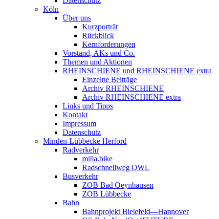
Datenschutz
Köln
Über uns
Kurzporträt
Rückblick
Kernforderungen
Vorstand, AKs und Co.
Themen und Aktionen
RHEINSCHIENE und RHEINSCHIENE extra
Einzelne Beiträge
Archiv RHEINSCHIENE
Archiv RHEINSCHIENE extra
Links und Tipps
Kontakt
Impressum
Datenschutz
Minden-Lübbecke Herford
Radverkehr
milla.bike
Radschnellweg OWL
Busverkehr
ZOB Bad Oeynhausen
ZOB Lübbecke
Bahn
Bahnprojekt Bielefeld—Hannover