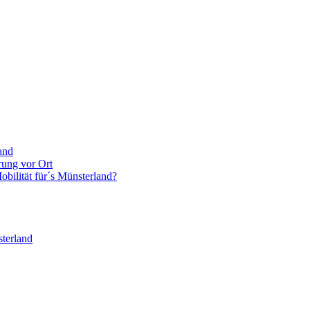
and
rung vor Ort
bilität für´s Münsterland?
terland