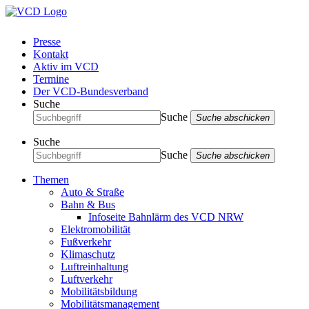
Presse
Kontakt
Aktiv im VCD
Termine
Der VCD-Bundesverband
Suche
Suche
Suche abschicken
Suche
Suche
Suche abschicken
Themen
Auto & Straße
Bahn & Bus
Infoseite Bahnlärm des VCD NRW
Elektromobilität
Fußverkehr
Klimaschutz
Luftreinhaltung
Luftverkehr
Mobilitätsbildung
Mobilitätsmanagement