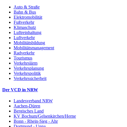
Auto & Straße
Bahn & Bus
Elektromobilität
Fußverkehr
Klimaschutz
Luftreinhaltung
Luftverkehr
Mobilitätsbildung
Mobilitätsmanagement
Radverkehr
Tourismus
Verkehrslärm
Verkehrsplanung
Verkehrspolitik
Verkehrssicherheit
Der VCD in NRW
Landesverband NRW
Aachen-Düren
Bergisches Land
KV Bochum/Gelsenkirchen/Herne
Bonn - Rhein-Sieg - Ahr
Dortmund - Unna