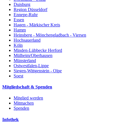
Duisburg
Region Düsseldorf
Ennepe-Ruhr
Essen
Hagen - Märkischer Kreis
Hamm
Heinsberg - Mönchengladbach - Viersen
Hochsauerland
Köln
Minden-Lübbecke Herford
Mülheim/Oberhausen
Münsterland
Ostwestfalen-Lippe
Siegen-Wittgenstein - Olpe
Soest
Mitgliedschaft & Spenden
Mitglied werden
Mitmachen
Spenden
Infothek