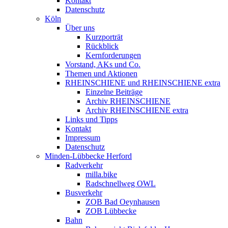
Kontakt
Datenschutz
Köln
Über uns
Kurzporträt
Rückblick
Kernforderungen
Vorstand, AKs und Co.
Themen und Aktionen
RHEINSCHIENE und RHEINSCHIENE extra
Einzelne Beiträge
Archiv RHEINSCHIENE
Archiv RHEINSCHIENE extra
Links und Tipps
Kontakt
Impressum
Datenschutz
Minden-Lübbecke Herford
Radverkehr
milla.bike
Radschnellweg OWL
Busverkehr
ZOB Bad Oeynhausen
ZOB Lübbecke
Bahn