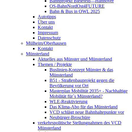
Bahnprojekt Bielefeld—Hannover
OS-BahnNordOst4FUTURE
Bahn & Bus in OWL 2025
Autotipps
Über uns
Kontakt
Impressum
Datenschutz
Mülheim/Oberhausen
Kontakt
Münsterland
Aktuelles aus Münster und Münsterland
Themen / Projekte
Buslinien-Konzept Münster & das
Münsterland
B51 - Straßenbauprojekt gegen die
Bevölkerung vor Ort
Masterplan Mobilität 2035+ - Nachhaltige
Mobilität für´s Münsterland?
WLE-Reaktivierung
Das Klima-Abo für das Münsterland
VCD schlägt neue Bahnhaltepunkte vor
Neubürger-Broschüre
verkehrspolitische Stellungnahmen des VCD
Münsterland