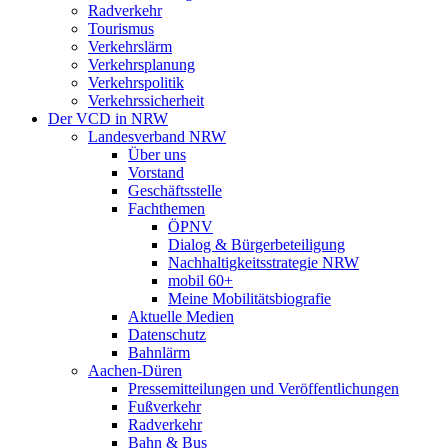
Radverkehr
Tourismus
Verkehrslärm
Verkehrsplanung
Verkehrspolitik
Verkehrssicherheit
Der VCD in NRW
Landesverband NRW
Über uns
Vorstand
Geschäftsstelle
Fachthemen
ÖPNV
Dialog & Bürgerbeteiligung
Nachhaltigkeitsstrategie NRW
mobil 60+
Meine Mobilitätsbiografie
Aktuelle Medien
Datenschutz
Bahnlärm
Aachen-Düren
Pressemitteilungen und Veröffentlichungen
Fußverkehr
Radverkehr
Bahn & Bus