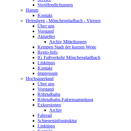
Veröffentlichungen
Hamm
Kontakt
Heinsberg - Mönchengladbach - Viersen
Über uns
Vorstand
Aktuelles
Archiv Mitteilungen
Kempen Stadt der kurzen Wege
Regio-Info
IG Fußverkehr Mönchengladbach
Linktipps
Kontakt
Impressum
Hochsauerland
Über uns
Vorstand
Röhrtalbahn
Röhrtalbahn-Faktensammlung
Exkursionen
Archiv
Fahrrad
Schieneninfrastruktur
Linktipps