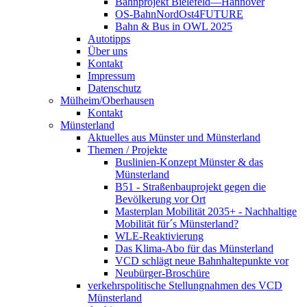
Bahnprojekt Bielefeld—Hannover
OS-BahnNordOst4FUTURE
Bahn & Bus in OWL 2025
Autotipps
Über uns
Kontakt
Impressum
Datenschutz
Mülheim/Oberhausen
Kontakt
Münsterland
Aktuelles aus Münster und Münsterland
Themen / Projekte
Buslinien-Konzept Münster & das
Münsterland
B51 - Straßenbauprojekt gegen die
Bevölkerung vor Ort
Masterplan Mobilität 2035+ - Nachhaltige
Mobilität für´s Münsterland?
WLE-Reaktivierung
Das Klima-Abo für das Münsterland
VCD schlägt neue Bahnhaltepunkte vor
Neubürger-Broschüre
verkehrspolitische Stellungnahmen des VCD
Münsterland