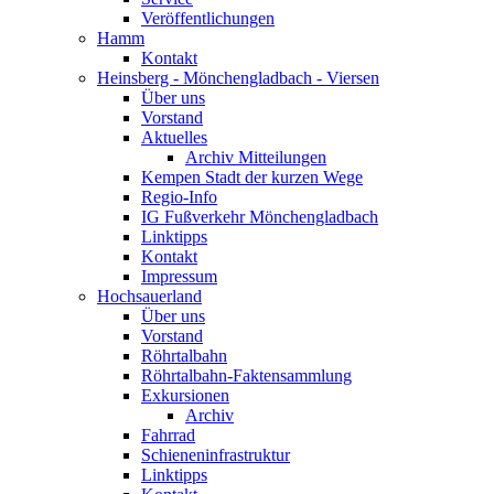
Veröffentlichungen
Hamm
Kontakt
Heinsberg - Mönchengladbach - Viersen
Über uns
Vorstand
Aktuelles
Archiv Mitteilungen
Kempen Stadt der kurzen Wege
Regio-Info
IG Fußverkehr Mönchengladbach
Linktipps
Kontakt
Impressum
Hochsauerland
Über uns
Vorstand
Röhrtalbahn
Röhrtalbahn-Faktensammlung
Exkursionen
Archiv
Fahrrad
Schieneninfrastruktur
Linktipps