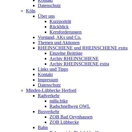
Kontakt
Datenschutz
Köln
Über uns
Kurzporträt
Rückblick
Kernforderungen
Vorstand, AKs und Co.
Themen und Aktionen
RHEINSCHIENE und RHEINSCHIENE extra
Einzelne Beiträge
Archiv RHEINSCHIENE
Archiv RHEINSCHIENE extra
Links und Tipps
Kontakt
Impressum
Datenschutz
Minden-Lübbecke Herford
Radverkehr
milla.bike
Radschnellweg OWL
Busverkehr
ZOB Bad Oeynhausen
ZOB Lübbecke
Bahn