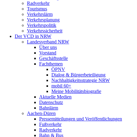
Radverkehr
Tourismus
Verkehrslärm
Verkehrsplanung
Verkehrspolitik
Verkehrssicherheit
Der VCD in NRW
Landesverband NRW
Über uns
Vorstand
Geschäftsstelle
Fachthemen
ÖPNV
Dialog & Bürgerbeteiligung
Nachhaltigkeitsstrategie NRW
mobil 60+
Meine Mobilitätsbiografie
Aktuelle Medien
Datenschutz
Bahnlärm
Aachen-Düren
Pressemitteilungen und Veröffentlichungen
Fußverkehr
Radverkehr
Bahn & Bus