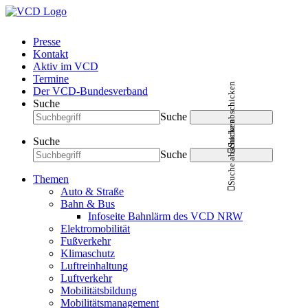
Presse
Kontakt
Aktiv im VCD
Termine
Suche abschicken
Der VCD-Bundesverband
Suche
Suche
Suche abschicken
Suche
Suche
Themen
Auto & Straße
Bahn & Bus
Infoseite Bahnlärm des VCD NRW
Elektromobilität
Fußverkehr
Klimaschutz
Luftreinhaltung
Luftverkehr
Mobilitätsbildung
Mobilitätsmanagement