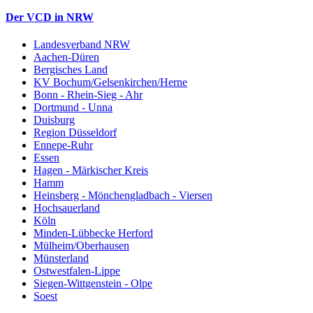
Der VCD in NRW
Landesverband NRW
Aachen-Düren
Bergisches Land
KV Bochum/Gelsenkirchen/Herne
Bonn - Rhein-Sieg - Ahr
Dortmund - Unna
Duisburg
Region Düsseldorf
Ennepe-Ruhr
Essen
Hagen - Märkischer Kreis
Hamm
Heinsberg - Mönchengladbach - Viersen
Hochsauerland
Köln
Minden-Lübbecke Herford
Mülheim/Oberhausen
Münsterland
Ostwestfalen-Lippe
Siegen-Wittgenstein - Olpe
Soest