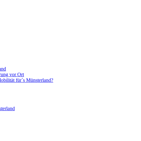
and
rung vor Ort
bilität für´s Münsterland?
terland