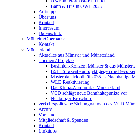
OS-BahnNordOst4FUTURE
Bahn & Bus in OWL 2025
Autotipps
Über uns
Kontakt
Impressum
Datenschutz
Mülheim/Oberhausen
Kontakt
Münsterland
Aktuelles aus Münster und Münsterland
Themen / Projekte
Buslinien-Konzept Münster & das Münsterl
B51 - Straßenbauprojekt gegen die Bevölke
Masterplan Mobilität 2035+ - Nachhaltige Mo
WLE-Reaktivierung
Das Klima-Abo für das Münsterland
VCD schlägt neue Bahnhaltepunkte vor
Neubürger-Broschüre
verkehrspolitische Stellungnahmen des VCD Müns
Archiv
Vorstand
Mitgliedschaft & Spenden
Kontakt
Linktipps