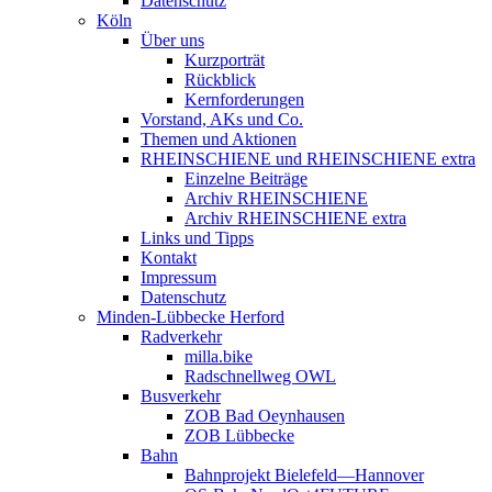
Datenschutz
Köln
Über uns
Kurzporträt
Rückblick
Kernforderungen
Vorstand, AKs und Co.
Themen und Aktionen
RHEINSCHIENE und RHEINSCHIENE extra
Einzelne Beiträge
Archiv RHEINSCHIENE
Archiv RHEINSCHIENE extra
Links und Tipps
Kontakt
Impressum
Datenschutz
Minden-Lübbecke Herford
Radverkehr
milla.bike
Radschnellweg OWL
Busverkehr
ZOB Bad Oeynhausen
ZOB Lübbecke
Bahn
Bahnprojekt Bielefeld—Hannover