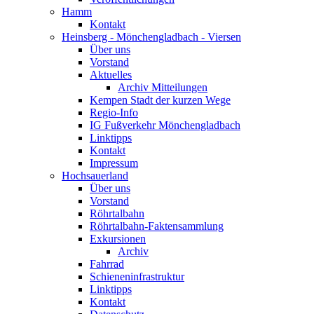
Hamm
Kontakt
Heinsberg - Mönchengladbach - Viersen
Über uns
Vorstand
Aktuelles
Archiv Mitteilungen
Kempen Stadt der kurzen Wege
Regio-Info
IG Fußverkehr Mönchengladbach
Linktipps
Kontakt
Impressum
Hochsauerland
Über uns
Vorstand
Röhrtalbahn
Röhrtalbahn-Faktensammlung
Exkursionen
Archiv
Fahrrad
Schieneninfrastruktur
Linktipps
Kontakt