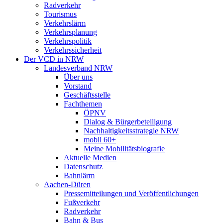
Radverkehr
Tourismus
Verkehrslärm
Verkehrsplanung
Verkehrspolitik
Verkehrssicherheit
Der VCD in NRW
Landesverband NRW
Über uns
Vorstand
Geschäftsstelle
Fachthemen
ÖPNV
Dialog & Bürgerbeteiligung
Nachhaltigkeitsstrategie NRW
mobil 60+
Meine Mobilitätsbiografie
Aktuelle Medien
Datenschutz
Bahnlärm
Aachen-Düren
Pressemitteilungen und Veröffentlichungen
Fußverkehr
Radverkehr
Bahn & Bus