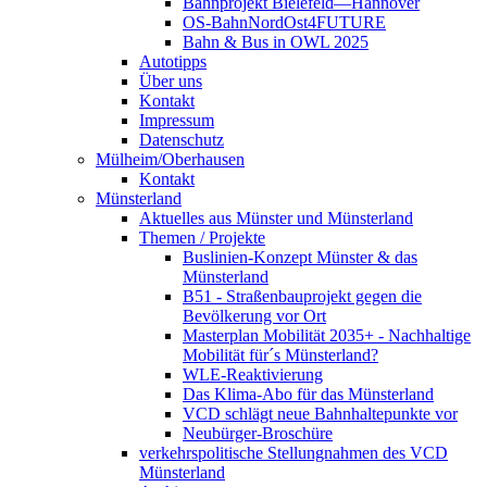
Bahnprojekt Bielefeld—Hannover
OS-BahnNordOst4FUTURE
Bahn & Bus in OWL 2025
Autotipps
Über uns
Kontakt
Impressum
Datenschutz
Mülheim/Oberhausen
Kontakt
Münsterland
Aktuelles aus Münster und Münsterland
Themen / Projekte
Buslinien-Konzept Münster & das
Münsterland
B51 - Straßenbauprojekt gegen die
Bevölkerung vor Ort
Masterplan Mobilität 2035+ - Nachhaltige
Mobilität für´s Münsterland?
WLE-Reaktivierung
Das Klima-Abo für das Münsterland
VCD schlägt neue Bahnhaltepunkte vor
Neubürger-Broschüre
verkehrspolitische Stellungnahmen des VCD
Münsterland