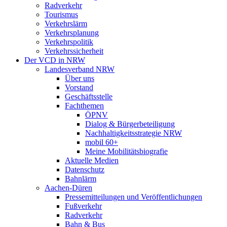
Radverkehr
Tourismus
Verkehrslärm
Verkehrsplanung
Verkehrspolitik
Verkehrssicherheit
Der VCD in NRW
Landesverband NRW
Über uns
Vorstand
Geschäftsstelle
Fachthemen
ÖPNV
Dialog & Bürgerbeteiligung
Nachhaltigkeitsstrategie NRW
mobil 60+
Meine Mobilitätsbiografie
Aktuelle Medien
Datenschutz
Bahnlärm
Aachen-Düren
Pressemitteilungen und Veröffentlichungen
Fußverkehr
Radverkehr
Bahn & Bus