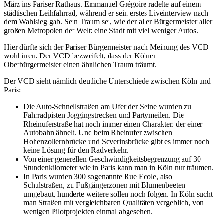
März ins Pariser Rathaus. Emmanuel Grégoire radelte auf einem
städtischen Leihfahrrad, während er sein erstes Liveinterview nach
dem Wahlsieg gab. Sein Traum sei, wie der aller Bürgermeister aller
großen Metropolen der Welt: eine Stadt mit viel weniger Autos.
Hier dürfte sich der Pariser Bürgermeister nach Meinung des VCD
wohl irren: Der VCD bezweifelt, dass der Kölner
Oberbürgermeister einen ähnlichen Traum träumt.
Der VCD sieht nämlich deutliche Unterschiede zwischen Köln und
Paris:
Die Auto-Schnellstraßen am Ufer der Seine wurden zu
Fahrradpisten Joggingstrecken und Partymeilen. Die
Rheinuferstraße hat noch immer einen Charakter, der einer
Autobahn ähnelt. Und beim Rheinufer zwischen
Hohenzollernbrücke und Severinsbrücke gibt es immer noch
keine Lösung für den Radverkehr.
Von einer generellen Geschwindigkeitsbegrenzung auf 30
Stundenkilometer wie in Paris kann man in Köln nur träumen.
In Paris wurden 300 sogenannte Rue Ecole, also
Schulstraßen, zu Fußgängerzonen mit Blumenbeeten
umgebaut, hunderte weitere sollen noch folgen. In Köln sucht
man Straßen mit vergleichbaren Qualitäten vergeblich, von
wenigen Pilotprojekten einmal abgesehen.