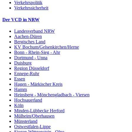
Verkehrspolitik
Verkehrssicherheit
Der VCD in NRW
Landesverband NRW
Aachen-Düren
Bergisches Land
KV Bochum/Gelsenkirchen/Herne
Bonn - Rhein-Sieg - Ahr
Dortmund - Unna
Duisburg
Region Düsseldorf
Ennepe-Ruhr
Essen
Hagen - Märkischer Kreis
Hamm
Heinsberg - Mönchengladbach - Viersen
Hochsauerland
Köln
Minden-Lübbecke Herford
Mülheim/Oberhausen
Münsterland
Ostwestfalen-Lippe
Siegen-Wittgenstein - Olpe