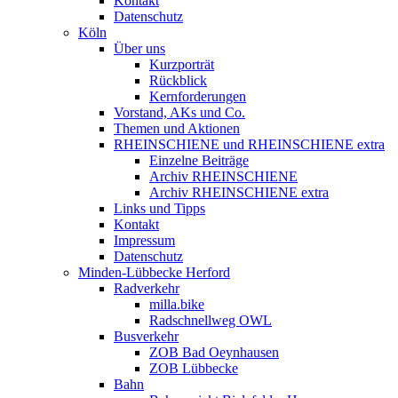
Kontakt
Datenschutz
Köln
Über uns
Kurzporträt
Rückblick
Kernforderungen
Vorstand, AKs und Co.
Themen und Aktionen
RHEINSCHIENE und RHEINSCHIENE extra
Einzelne Beiträge
Archiv RHEINSCHIENE
Archiv RHEINSCHIENE extra
Links und Tipps
Kontakt
Impressum
Datenschutz
Minden-Lübbecke Herford
Radverkehr
milla.bike
Radschnellweg OWL
Busverkehr
ZOB Bad Oeynhausen
ZOB Lübbecke
Bahn