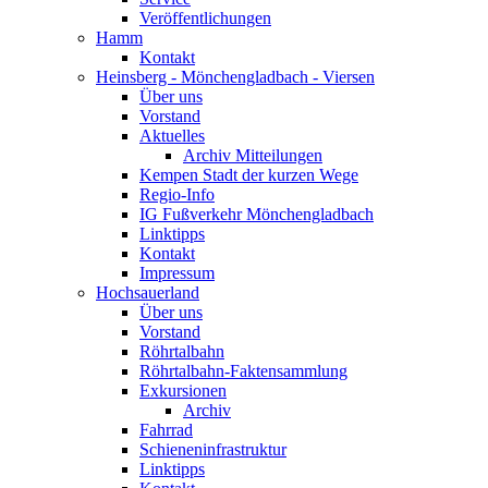
Veröffentlichungen
Hamm
Kontakt
Heinsberg - Mönchengladbach - Viersen
Über uns
Vorstand
Aktuelles
Archiv Mitteilungen
Kempen Stadt der kurzen Wege
Regio-Info
IG Fußverkehr Mönchengladbach
Linktipps
Kontakt
Impressum
Hochsauerland
Über uns
Vorstand
Röhrtalbahn
Röhrtalbahn-Faktensammlung
Exkursionen
Archiv
Fahrrad
Schieneninfrastruktur
Linktipps