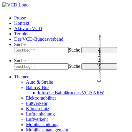
Presse
Kontakt
Aktiv im VCD
Termine
Suche abschicken
Der VCD-Bundesverband
Suche
Suche
Suche abschicken
Suche
Suche
Themen
Auto & Straße
Bahn & Bus
Infoseite Bahnlärm des VCD NRW
Elektromobilität
Fußverkehr
Klimaschutz
Luftreinhaltung
Luftverkehr
Mobilitätsbildung
Mobilitätsmanagement