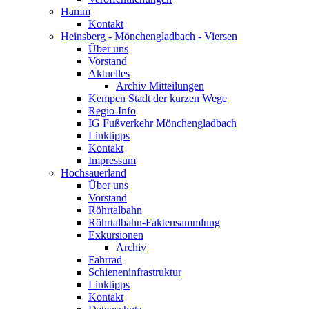
Hamm
Kontakt
Heinsberg - Mönchengladbach - Viersen
Über uns
Vorstand
Aktuelles
Archiv Mitteilungen
Kempen Stadt der kurzen Wege
Regio-Info
IG Fußverkehr Mönchengladbach
Linktipps
Kontakt
Impressum
Hochsauerland
Über uns
Vorstand
Röhrtalbahn
Röhrtalbahn-Faktensammlung
Exkursionen
Archiv
Fahrrad
Schieneninfrastruktur
Linktipps
Kontakt