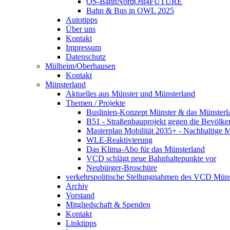
OS-BahnNordOst4FUTURE
Bahn & Bus in OWL 2025
Autotipps
Über uns
Kontakt
Impressum
Datenschutz
Mülheim/Oberhausen
Kontakt
Münsterland
Aktuelles aus Münster und Münsterland
Themen / Projekte
Buslinien-Konzept Münster & das Münsterl
B51 - Straßenbauprojekt gegen die Bevölke
Masterplan Mobilität 2035+ - Nachhaltige Mo
WLE-Reaktivierung
Das Klima-Abo für das Münsterland
VCD schlägt neue Bahnhaltepunkte vor
Neubürger-Broschüre
verkehrspolitische Stellungnahmen des VCD Müns
Archiv
Vorstand
Mitgliedschaft & Spenden
Kontakt
Linktipps