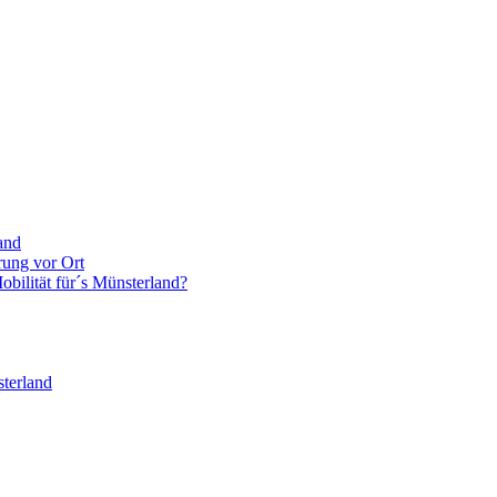
and
rung vor Ort
bilität für´s Münsterland?
terland