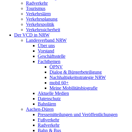
Radverkehr
Tourismus
Verkehrslärm
Verkehrsplanung
Verkehrspolitik
Verkehrssicherheit
Der VCD in NRW
Landesverband NRW
Über uns
Vorstand
Geschäftsstelle
Fachthemen
ÖPNV
Dialog & Bürgerbeteiligung
Nachhaltigkeitsstrategie NRW
mobil 60+
Meine Mobilitätsbiografie
Aktuelle Medien
Datenschutz
Bahnlärm
Aachen-Düren
Pressemitteilungen und Veröffentlichungen
Fußverkehr
Radverkehr
Bahn & Bus