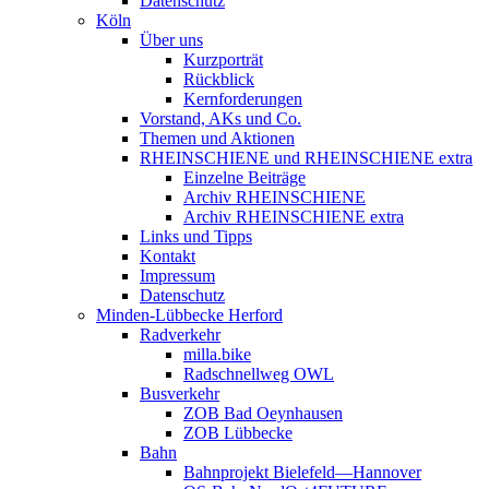
Datenschutz
Köln
Über uns
Kurzporträt
Rückblick
Kernforderungen
Vorstand, AKs und Co.
Themen und Aktionen
RHEINSCHIENE und RHEINSCHIENE extra
Einzelne Beiträge
Archiv RHEINSCHIENE
Archiv RHEINSCHIENE extra
Links und Tipps
Kontakt
Impressum
Datenschutz
Minden-Lübbecke Herford
Radverkehr
milla.bike
Radschnellweg OWL
Busverkehr
ZOB Bad Oeynhausen
ZOB Lübbecke
Bahn
Bahnprojekt Bielefeld—Hannover