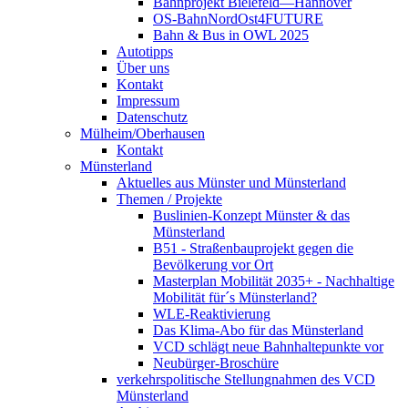
Bahnprojekt Bielefeld—Hannover
OS-BahnNordOst4FUTURE
Bahn & Bus in OWL 2025
Autotipps
Über uns
Kontakt
Impressum
Datenschutz
Mülheim/Oberhausen
Kontakt
Münsterland
Aktuelles aus Münster und Münsterland
Themen / Projekte
Buslinien-Konzept Münster & das
Münsterland
B51 - Straßenbauprojekt gegen die
Bevölkerung vor Ort
Masterplan Mobilität 2035+ - Nachhaltige
Mobilität für´s Münsterland?
WLE-Reaktivierung
Das Klima-Abo für das Münsterland
VCD schlägt neue Bahnhaltepunkte vor
Neubürger-Broschüre
verkehrspolitische Stellungnahmen des VCD
Münsterland