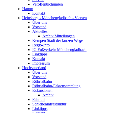
Veröffentlichungen
Hamm
Kontakt
Heinsberg - Mönchengladbach - Viersen
Über uns
Vorstand
Aktuelles
Archiv Mitteilungen
Kempen Stadt der kurzen Wege
Regio-Info
IG Fußverkehr Mönchengladbach
Linktipps
Kontakt
Impressum
Hochsauerland
Über uns
Vorstand
Röhrtalbahn
Röhrtalbahn-Faktensammlung
Exkursionen
Archiv
Fahrrad
Schieneninfrastruktur
Linktipps