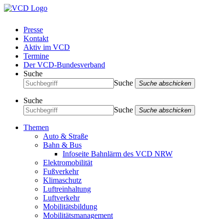
Presse
Kontakt
Aktiv im VCD
Termine
Der VCD-Bundesverband
Suche
Suche
Suche abschicken
Suche
Suche
Suche abschicken
Themen
Auto & Straße
Bahn & Bus
Infoseite Bahnlärm des VCD NRW
Elektromobilität
Fußverkehr
Klimaschutz
Luftreinhaltung
Luftverkehr
Mobilitätsbildung
Mobilitätsmanagement