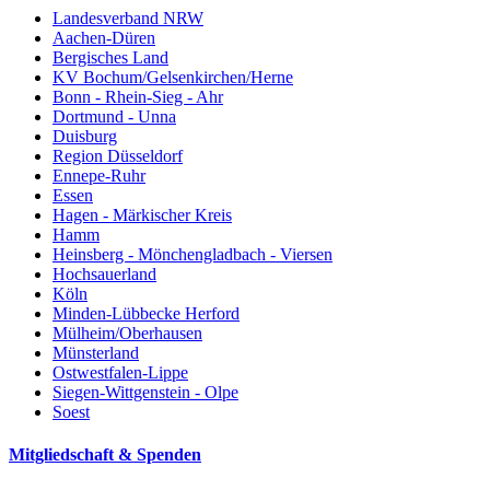
Landesverband NRW
Aachen-Düren
Bergisches Land
KV Bochum/Gelsenkirchen/Herne
Bonn - Rhein-Sieg - Ahr
Dortmund - Unna
Duisburg
Region Düsseldorf
Ennepe-Ruhr
Essen
Hagen - Märkischer Kreis
Hamm
Heinsberg - Mönchengladbach - Viersen
Hochsauerland
Köln
Minden-Lübbecke Herford
Mülheim/Oberhausen
Münsterland
Ostwestfalen-Lippe
Siegen-Wittgenstein - Olpe
Soest
Mitgliedschaft & Spenden