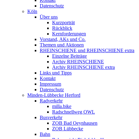
Kontakt
Datenschutz
Köln
Über uns
Kurzporträt
Rückblick
Kernforderungen
Vorstand, AKs und Co.
Themen und Aktionen
RHEINSCHIENE und RHEINSCHIENE extra
Einzelne Beiträge
Archiv RHEINSCHIENE
Archiv RHEINSCHIENE extra
Links und Tipps
Kontakt
Impressum
Datenschutz
Minden-Lübbecke Herford
Radverkehr
milla.bike
Radschnellweg OWL
Busverkehr
ZOB Bad Oeynhausen
ZOB Lübbecke
Bahn