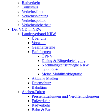
Radverkehr
Tourismus
Verkehrslärm
Verkehrsplanung
Verkehrspolitik
Verkehrssicherheit
Der VCD in NRW
Landesverband NRW
Über uns
Vorstand
Geschäftsstelle
Fachthemen
ÖPNV
Dialog & Bürgerbeteiligung
Nachhaltigkeitsstrategie NRW
mobil 60+
Meine Mobilitätsbiografie
Aktuelle Medien
Datenschutz
Bahnlärm
Aachen-Düren
Pressemitteilungen und Veröffentlichungen
Fußverkehr
Radverkehr
Bahn & Bus