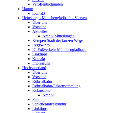
Veröffentlichungen
Hamm
Kontakt
Heinsberg - Mönchengladbach - Viersen
Über uns
Vorstand
Aktuelles
Archiv Mitteilungen
Kempen Stadt der kurzen Wege
Regio-Info
IG Fußverkehr Mönchengladbach
Linktipps
Kontakt
Impressum
Hochsauerland
Über uns
Vorstand
Röhrtalbahn
Röhrtalbahn-Faktensammlung
Exkursionen
Archiv
Fahrrad
Schieneninfrastruktur
Linktipps