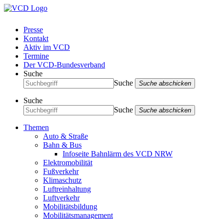
Presse
Kontakt
Aktiv im VCD
Termine
Der VCD-Bundesverband
Suche
Suche
Suche abschicken
Suche
Suche
Suche abschicken
Themen
Auto & Straße
Bahn & Bus
Infoseite Bahnlärm des VCD NRW
Elektromobilität
Fußverkehr
Klimaschutz
Luftreinhaltung
Luftverkehr
Mobilitätsbildung
Mobilitätsmanagement