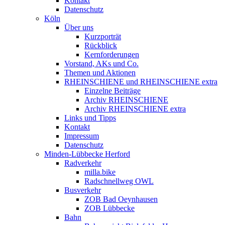
Kontakt
Datenschutz
Köln
Über uns
Kurzporträt
Rückblick
Kernforderungen
Vorstand, AKs und Co.
Themen und Aktionen
RHEINSCHIENE und RHEINSCHIENE extra
Einzelne Beiträge
Archiv RHEINSCHIENE
Archiv RHEINSCHIENE extra
Links und Tipps
Kontakt
Impressum
Datenschutz
Minden-Lübbecke Herford
Radverkehr
milla.bike
Radschnellweg OWL
Busverkehr
ZOB Bad Oeynhausen
ZOB Lübbecke
Bahn