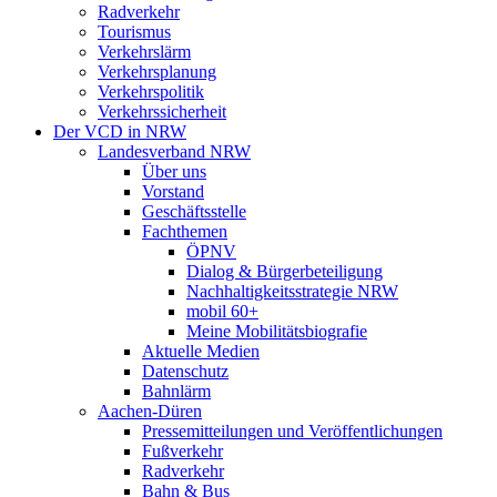
Radverkehr
Tourismus
Verkehrslärm
Verkehrsplanung
Verkehrspolitik
Verkehrssicherheit
Der VCD in NRW
Landesverband NRW
Über uns
Vorstand
Geschäftsstelle
Fachthemen
ÖPNV
Dialog & Bürgerbeteiligung
Nachhaltigkeitsstrategie NRW
mobil 60+
Meine Mobilitätsbiografie
Aktuelle Medien
Datenschutz
Bahnlärm
Aachen-Düren
Pressemitteilungen und Veröffentlichungen
Fußverkehr
Radverkehr
Bahn & Bus