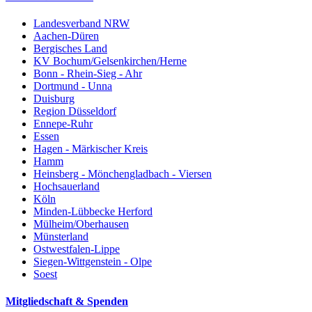
Landesverband NRW
Aachen-Düren
Bergisches Land
KV Bochum/Gelsenkirchen/Herne
Bonn - Rhein-Sieg - Ahr
Dortmund - Unna
Duisburg
Region Düsseldorf
Ennepe-Ruhr
Essen
Hagen - Märkischer Kreis
Hamm
Heinsberg - Mönchengladbach - Viersen
Hochsauerland
Köln
Minden-Lübbecke Herford
Mülheim/Oberhausen
Münsterland
Ostwestfalen-Lippe
Siegen-Wittgenstein - Olpe
Soest
Mitgliedschaft & Spenden