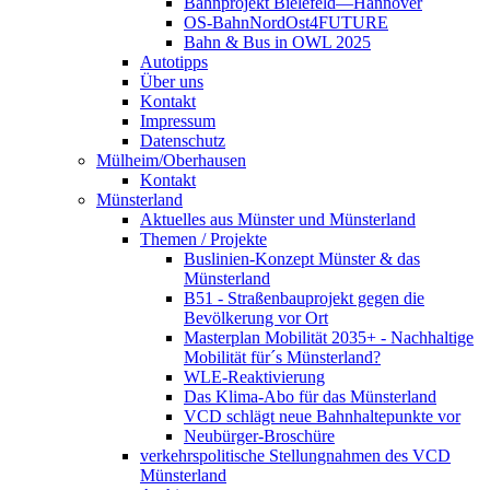
Bahnprojekt Bielefeld—Hannover
OS-BahnNordOst4FUTURE
Bahn & Bus in OWL 2025
Autotipps
Über uns
Kontakt
Impressum
Datenschutz
Mülheim/Oberhausen
Kontakt
Münsterland
Aktuelles aus Münster und Münsterland
Themen / Projekte
Buslinien-Konzept Münster & das
Münsterland
B51 - Straßenbauprojekt gegen die
Bevölkerung vor Ort
Masterplan Mobilität 2035+ - Nachhaltige
Mobilität für´s Münsterland?
WLE-Reaktivierung
Das Klima-Abo für das Münsterland
VCD schlägt neue Bahnhaltepunkte vor
Neubürger-Broschüre
verkehrspolitische Stellungnahmen des VCD
Münsterland