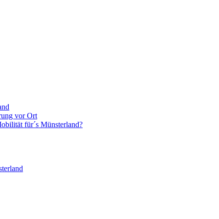
and
rung vor Ort
bilität für´s Münsterland?
terland