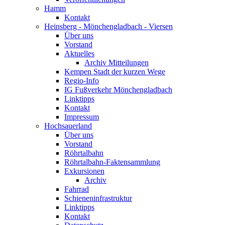
Hamm
Kontakt
Heinsberg - Mönchengladbach - Viersen
Über uns
Vorstand
Aktuelles
Archiv Mitteilungen
Kempen Stadt der kurzen Wege
Regio-Info
IG Fußverkehr Mönchengladbach
Linktipps
Kontakt
Impressum
Hochsauerland
Über uns
Vorstand
Röhrtalbahn
Röhrtalbahn-Faktensammlung
Exkursionen
Archiv
Fahrrad
Schieneninfrastruktur
Linktipps
Kontakt