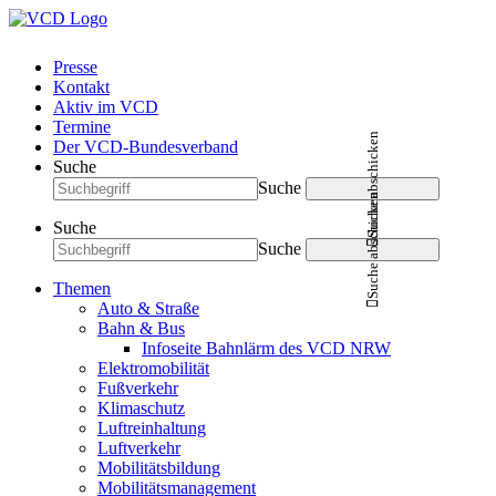
Presse
Kontakt
Aktiv im VCD
Termine
Suche abschicken
Der VCD-Bundesverband
Suche
Suche
Suche abschicken
Suche
Suche
Themen
Auto & Straße
Bahn & Bus
Infoseite Bahnlärm des VCD NRW
Elektromobilität
Fußverkehr
Klimaschutz
Luftreinhaltung
Luftverkehr
Mobilitätsbildung
Mobilitätsmanagement