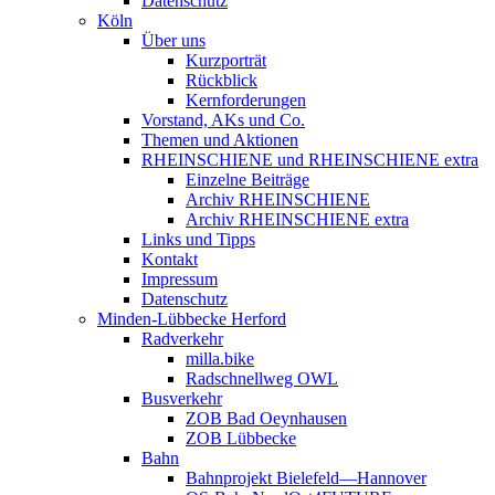
Datenschutz
Köln
Über uns
Kurzporträt
Rückblick
Kernforderungen
Vorstand, AKs und Co.
Themen und Aktionen
RHEINSCHIENE und RHEINSCHIENE extra
Einzelne Beiträge
Archiv RHEINSCHIENE
Archiv RHEINSCHIENE extra
Links und Tipps
Kontakt
Impressum
Datenschutz
Minden-Lübbecke Herford
Radverkehr
milla.bike
Radschnellweg OWL
Busverkehr
ZOB Bad Oeynhausen
ZOB Lübbecke
Bahn
Bahnprojekt Bielefeld—Hannover