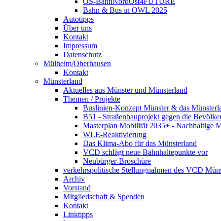
OS-BahnNordOst4FUTURE
Bahn & Bus in OWL 2025
Autotipps
Über uns
Kontakt
Impressum
Datenschutz
Mülheim/Oberhausen
Kontakt
Münsterland
Aktuelles aus Münster und Münsterland
Themen / Projekte
Buslinien-Konzept Münster & das Münsterl
B51 - Straßenbauprojekt gegen die Bevölke
Masterplan Mobilität 2035+ - Nachhaltige Mo
WLE-Reaktivierung
Das Klima-Abo für das Münsterland
VCD schlägt neue Bahnhaltepunkte vor
Neubürger-Broschüre
verkehrspolitische Stellungnahmen des VCD Müns
Archiv
Vorstand
Mitgliedschaft & Spenden
Kontakt
Linktipps