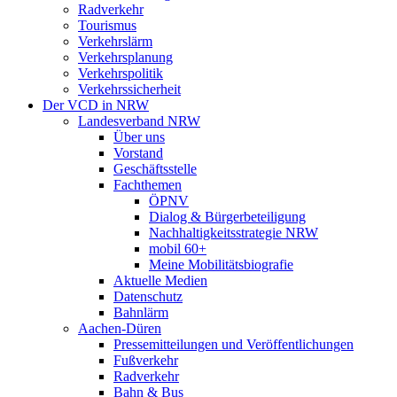
Radverkehr
Tourismus
Verkehrslärm
Verkehrsplanung
Verkehrspolitik
Verkehrssicherheit
Der VCD in NRW
Landesverband NRW
Über uns
Vorstand
Geschäftsstelle
Fachthemen
ÖPNV
Dialog & Bürgerbeteiligung
Nachhaltigkeitsstrategie NRW
mobil 60+
Meine Mobilitätsbiografie
Aktuelle Medien
Datenschutz
Bahnlärm
Aachen-Düren
Pressemitteilungen und Veröffentlichungen
Fußverkehr
Radverkehr
Bahn & Bus