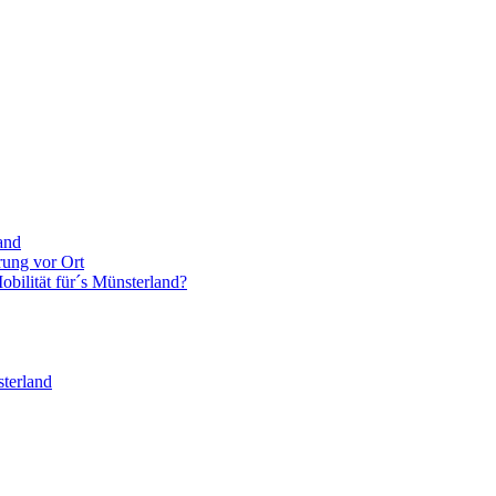
and
rung vor Ort
bilität für´s Münsterland?
terland