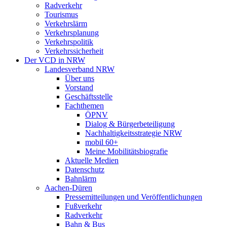
Radverkehr
Tourismus
Verkehrslärm
Verkehrsplanung
Verkehrspolitik
Verkehrssicherheit
Der VCD in NRW
Landesverband NRW
Über uns
Vorstand
Geschäftsstelle
Fachthemen
ÖPNV
Dialog & Bürgerbeteiligung
Nachhaltigkeitsstrategie NRW
mobil 60+
Meine Mobilitätsbiografie
Aktuelle Medien
Datenschutz
Bahnlärm
Aachen-Düren
Pressemitteilungen und Veröffentlichungen
Fußverkehr
Radverkehr
Bahn & Bus