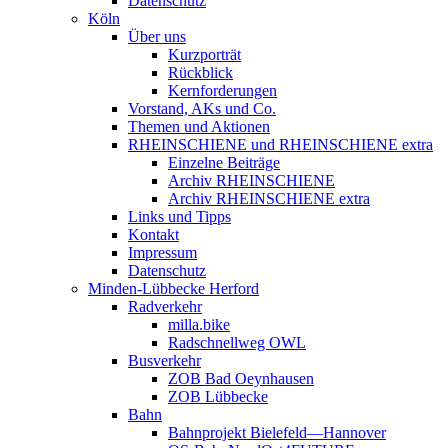
Datenschutz
Köln
Über uns
Kurzporträt
Rückblick
Kernforderungen
Vorstand, AKs und Co.
Themen und Aktionen
RHEINSCHIENE und RHEINSCHIENE extra
Einzelne Beiträge
Archiv RHEINSCHIENE
Archiv RHEINSCHIENE extra
Links und Tipps
Kontakt
Impressum
Datenschutz
Minden-Lübbecke Herford
Radverkehr
milla.bike
Radschnellweg OWL
Busverkehr
ZOB Bad Oeynhausen
ZOB Lübbecke
Bahn
Bahnprojekt Bielefeld—Hannover