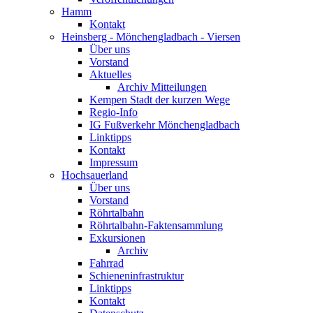
Hamm
Kontakt
Heinsberg - Mönchengladbach - Viersen
Über uns
Vorstand
Aktuelles
Archiv Mitteilungen
Kempen Stadt der kurzen Wege
Regio-Info
IG Fußverkehr Mönchengladbach
Linktipps
Kontakt
Impressum
Hochsauerland
Über uns
Vorstand
Röhrtalbahn
Röhrtalbahn-Faktensammlung
Exkursionen
Archiv
Fahrrad
Schieneninfrastruktur
Linktipps
Kontakt