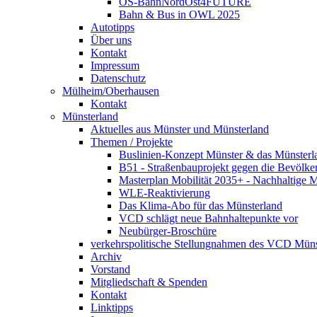
OS-BahnNordOst4FUTURE
Bahn & Bus in OWL 2025
Autotipps
Über uns
Kontakt
Impressum
Datenschutz
Mülheim/Oberhausen
Kontakt
Münsterland
Aktuelles aus Münster und Münsterland
Themen / Projekte
Buslinien-Konzept Münster & das Münsterl
B51 - Straßenbauprojekt gegen die Bevölke
Masterplan Mobilität 2035+ - Nachhaltige Mo
WLE-Reaktivierung
Das Klima-Abo für das Münsterland
VCD schlägt neue Bahnhaltepunkte vor
Neubürger-Broschüre
verkehrspolitische Stellungnahmen des VCD Müns
Archiv
Vorstand
Mitgliedschaft & Spenden
Kontakt
Linktipps