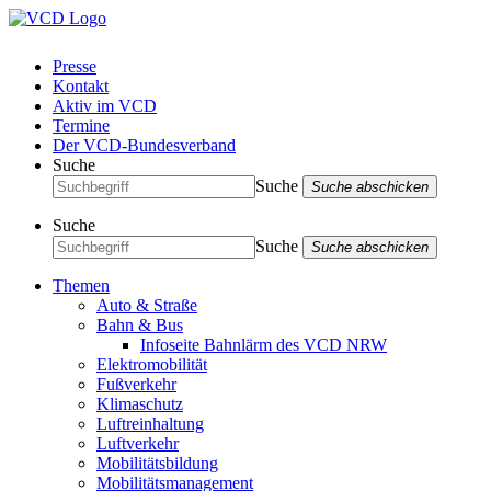
Presse
Kontakt
Aktiv im VCD
Termine
Der VCD-Bundesverband
Suche
Suche
Suche abschicken
Suche
Suche
Suche abschicken
Themen
Auto & Straße
Bahn & Bus
Infoseite Bahnlärm des VCD NRW
Elektromobilität
Fußverkehr
Klimaschutz
Luftreinhaltung
Luftverkehr
Mobilitätsbildung
Mobilitätsmanagement