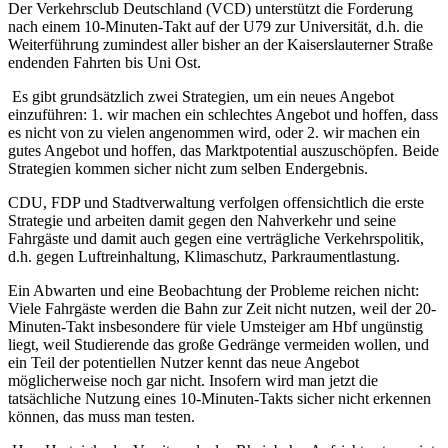
Der Verkehrsclub Deutschland (VCD) unterstützt die Forderung
nach einem 10-Minuten-Takt auf der U79 zur Universität, d.h. die
Weiterführung zumindest aller bisher an der Kaiserslauterner Straße
endenden Fahrten bis Uni Ost.
Es gibt grundsätzlich zwei Strategien, um ein neues Angebot
einzuführen: 1. wir machen ein schlechtes Angebot und hoffen, dass
es nicht von zu vielen angenommen wird, oder 2. wir machen ein
gutes Angebot und hoffen, das Marktpotential auszuschöpfen. Beide
Strategien kommen sicher nicht zum selben Endergebnis.
CDU, FDP und Stadtverwaltung verfolgen offensichtlich die erste
Strategie und arbeiten damit gegen den Nahverkehr und seine
Fahrgäste und damit auch gegen eine verträgliche Verkehrspolitik,
d.h. gegen Luftreinhaltung, Klimaschutz, Parkraumentlastung.
Ein Abwarten und eine Beobachtung der Probleme reichen nicht:
Viele Fahrgäste werden die Bahn zur Zeit nicht nutzen, weil der 20-
Minuten-Takt insbesondere für viele Umsteiger am Hbf ungünstig
liegt, weil Studierende das große Gedränge vermeiden wollen, und
ein Teil der potentiellen Nutzer kennt das neue Angebot
möglicherweise noch gar nicht. Insofern wird man jetzt die
tatsächliche Nutzung eines 10-Minuten-Takts sicher nicht erkennen
können, das muss man testen.