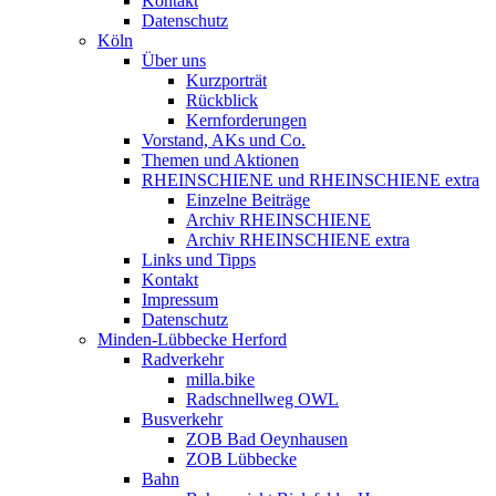
Kontakt
Datenschutz
Köln
Über uns
Kurzporträt
Rückblick
Kernforderungen
Vorstand, AKs und Co.
Themen und Aktionen
RHEINSCHIENE und RHEINSCHIENE extra
Einzelne Beiträge
Archiv RHEINSCHIENE
Archiv RHEINSCHIENE extra
Links und Tipps
Kontakt
Impressum
Datenschutz
Minden-Lübbecke Herford
Radverkehr
milla.bike
Radschnellweg OWL
Busverkehr
ZOB Bad Oeynhausen
ZOB Lübbecke
Bahn