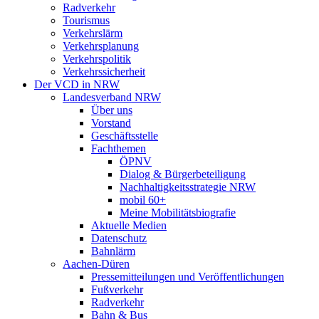
Radverkehr
Tourismus
Verkehrslärm
Verkehrsplanung
Verkehrspolitik
Verkehrssicherheit
Der VCD in NRW
Landesverband NRW
Über uns
Vorstand
Geschäftsstelle
Fachthemen
ÖPNV
Dialog & Bürgerbeteiligung
Nachhaltigkeitsstrategie NRW
mobil 60+
Meine Mobilitätsbiografie
Aktuelle Medien
Datenschutz
Bahnlärm
Aachen-Düren
Pressemitteilungen und Veröffentlichungen
Fußverkehr
Radverkehr
Bahn & Bus