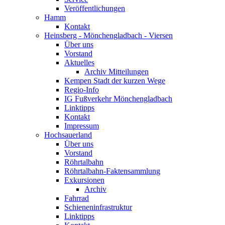
Veröffentlichungen
Hamm
Kontakt
Heinsberg - Mönchengladbach - Viersen
Über uns
Vorstand
Aktuelles
Archiv Mitteilungen
Kempen Stadt der kurzen Wege
Regio-Info
IG Fußverkehr Mönchengladbach
Linktipps
Kontakt
Impressum
Hochsauerland
Über uns
Vorstand
Röhrtalbahn
Röhrtalbahn-Faktensammlung
Exkursionen
Archiv
Fahrrad
Schieneninfrastruktur
Linktipps