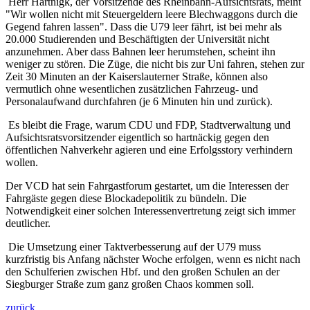
Herr Hartnigk, der Vorsitzende des Rheinbahn-Aufsichtsrats, meint
"Wir wollen nicht mit Steuergeldern leere Blechwaggons durch die
Gegend fahren lassen". Dass die U79 leer fährt, ist bei mehr als
20.000 Studierenden und Beschäftigten der Universität nicht
anzunehmen. Aber dass Bahnen leer herumstehen, scheint ihn
weniger zu stören. Die Züge, die nicht bis zur Uni fahren, stehen zur
Zeit 30 Minuten an der Kaiserslauterner Straße, können also
vermutlich ohne wesentlichen zusätzlichen Fahrzeug- und
Personalaufwand durchfahren (je 6 Minuten hin und zurück).
Es bleibt die Frage, warum CDU und FDP, Stadtverwaltung und
Aufsichtsratsvorsitzender eigentlich so hartnäckig gegen den
öffentlichen Nahverkehr agieren und eine Erfolgsstory verhindern
wollen.
Der VCD hat sein Fahrgastforum gestartet, um die Interessen der
Fahrgäste gegen diese Blockadepolitik zu bündeln. Die
Notwendigkeit einer solchen Interessenvertretung zeigt sich immer
deutlicher.
Die Umsetzung einer Taktverbesserung auf der U79 muss
kurzfristig bis Anfang nächster Woche erfolgen, wenn es nicht nach
den Schulferien zwischen Hbf. und den großen Schulen an der
Siegburger Straße zum ganz großen Chaos kommen soll.
zurück