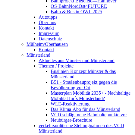
Bahnprojekt Bielefeld—Hannover
OS-BahnNordOst4FUTURE
Bahn & Bus in OWL 2025
Autotipps
Über uns
Kontakt
Impressum
Datenschutz
Mülheim/Oberhausen
Kontakt
Münsterland
Aktuelles aus Münster und Münsterland
Themen / Projekte
Buslinien-Konzept Münster & das
Münsterland
B51 - Straßenbauprojekt gegen die
Bevölkerung vor Ort
Masterplan Mobilität 2035+ - Nachhaltige
Mobilität für´s Münsterland?
WLE-Reaktivierung
Das Klima-Abo für das Münsterland
VCD schlägt neue Bahnhaltepunkte vor
Neubürger-Broschüre
verkehrspolitische Stellungnahmen des VCD
Münsterland