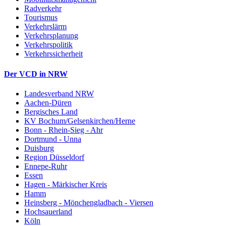
Radverkehr
Tourismus
Verkehrslärm
Verkehrsplanung
Verkehrspolitik
Verkehrssicherheit
Der VCD in NRW
Landesverband NRW
Aachen-Düren
Bergisches Land
KV Bochum/Gelsenkirchen/Herne
Bonn - Rhein-Sieg - Ahr
Dortmund - Unna
Duisburg
Region Düsseldorf
Ennepe-Ruhr
Essen
Hagen - Märkischer Kreis
Hamm
Heinsberg - Mönchengladbach - Viersen
Hochsauerland
Köln