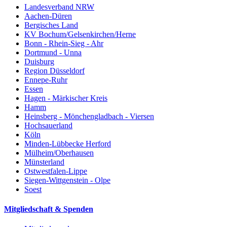
Landesverband NRW
Aachen-Düren
Bergisches Land
KV Bochum/Gelsenkirchen/Herne
Bonn - Rhein-Sieg - Ahr
Dortmund - Unna
Duisburg
Region Düsseldorf
Ennepe-Ruhr
Essen
Hagen - Märkischer Kreis
Hamm
Heinsberg - Mönchengladbach - Viersen
Hochsauerland
Köln
Minden-Lübbecke Herford
Mülheim/Oberhausen
Münsterland
Ostwestfalen-Lippe
Siegen-Wittgenstein - Olpe
Soest
Mitgliedschaft & Spenden