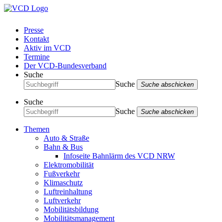
Presse
Kontakt
Aktiv im VCD
Termine
Der VCD-Bundesverband
Suche
Suche
Suche abschicken
Suche
Suche
Suche abschicken
Themen
Auto & Straße
Bahn & Bus
Infoseite Bahnlärm des VCD NRW
Elektromobilität
Fußverkehr
Klimaschutz
Luftreinhaltung
Luftverkehr
Mobilitätsbildung
Mobilitätsmanagement