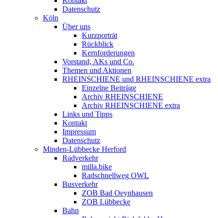
Kontakt
Datenschutz
Köln
Über uns
Kurzporträt
Rückblick
Kernforderungen
Vorstand, AKs und Co.
Themen und Aktionen
RHEINSCHIENE und RHEINSCHIENE extra
Einzelne Beiträge
Archiv RHEINSCHIENE
Archiv RHEINSCHIENE extra
Links und Tipps
Kontakt
Impressum
Datenschutz
Minden-Lübbecke Herford
Radverkehr
milla.bike
Radschnellweg OWL
Busverkehr
ZOB Bad Oeynhausen
ZOB Lübbecke
Bahn