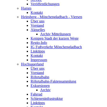
Veröffentlichungen
Hamm
Kontakt
Heinsberg - Mönchengladbach - Viersen
Über uns
Vorstand
Aktuelles
Archiv Mitteilungen
Kempen Stadt der kurzen Wege
Regio-Info
IG Fußverkehr Mönchengladbach
Linktipps
Kontakt
Impressum
Hochsauerland
Über uns
Vorstand
Röhrtalbahn
Röhrtalbahn-Faktensammlung
Exkursionen
Archiv
Fahrrad
Schieneninfrastruktur
Linktipps