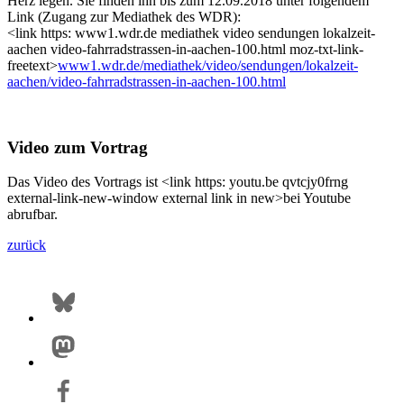
Herz legen. Sie finden ihn bis zum 12.09.2018 unter folgendem
Link (Zugang zur Mediathek des WDR):
<link https: www1.wdr.de mediathek video sendungen lokalzeit-
aachen video-fahrradstrassen-in-aachen-100.html moz-txt-link-
freetext>
www1.wdr.de/mediathek/video/sendungen/lokalzeit-
aachen/video-fahrradstrassen-in-aachen-100.html
Video zum Vortrag
Das Video des Vortrags ist <link https: youtu.be qvtcjy0frng
external-link-new-window external link in new>bei Youtube
abrufbar.
zurück