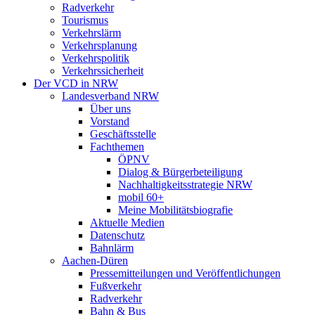
Radverkehr
Tourismus
Verkehrslärm
Verkehrsplanung
Verkehrspolitik
Verkehrssicherheit
Der VCD in NRW
Landesverband NRW
Über uns
Vorstand
Geschäftsstelle
Fachthemen
ÖPNV
Dialog & Bürgerbeteiligung
Nachhaltigkeitsstrategie NRW
mobil 60+
Meine Mobilitätsbiografie
Aktuelle Medien
Datenschutz
Bahnlärm
Aachen-Düren
Pressemitteilungen und Veröffentlichungen
Fußverkehr
Radverkehr
Bahn & Bus