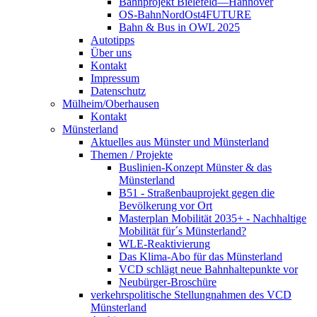
Bahnprojekt Bielefeld—Hannover
OS-BahnNordOst4FUTURE
Bahn & Bus in OWL 2025
Autotipps
Über uns
Kontakt
Impressum
Datenschutz
Mülheim/Oberhausen
Kontakt
Münsterland
Aktuelles aus Münster und Münsterland
Themen / Projekte
Buslinien-Konzept Münster & das
Münsterland
B51 - Straßenbauprojekt gegen die
Bevölkerung vor Ort
Masterplan Mobilität 2035+ - Nachhaltige
Mobilität für´s Münsterland?
WLE-Reaktivierung
Das Klima-Abo für das Münsterland
VCD schlägt neue Bahnhaltepunkte vor
Neubürger-Broschüre
verkehrspolitische Stellungnahmen des VCD
Münsterland