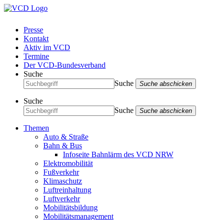
Presse
Kontakt
Aktiv im VCD
Termine
Der VCD-Bundesverband
Suche
Suche
Suche abschicken
Suche
Suche
Suche abschicken
Themen
Auto & Straße
Bahn & Bus
Infoseite Bahnlärm des VCD NRW
Elektromobilität
Fußverkehr
Klimaschutz
Luftreinhaltung
Luftverkehr
Mobilitätsbildung
Mobilitätsmanagement