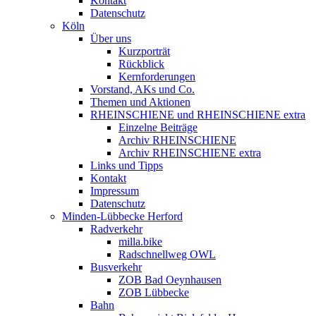
Kontakt
Datenschutz
Köln
Über uns
Kurzporträt
Rückblick
Kernforderungen
Vorstand, AKs und Co.
Themen und Aktionen
RHEINSCHIENE und RHEINSCHIENE extra
Einzelne Beiträge
Archiv RHEINSCHIENE
Archiv RHEINSCHIENE extra
Links und Tipps
Kontakt
Impressum
Datenschutz
Minden-Lübbecke Herford
Radverkehr
milla.bike
Radschnellweg OWL
Busverkehr
ZOB Bad Oeynhausen
ZOB Lübbecke
Bahn