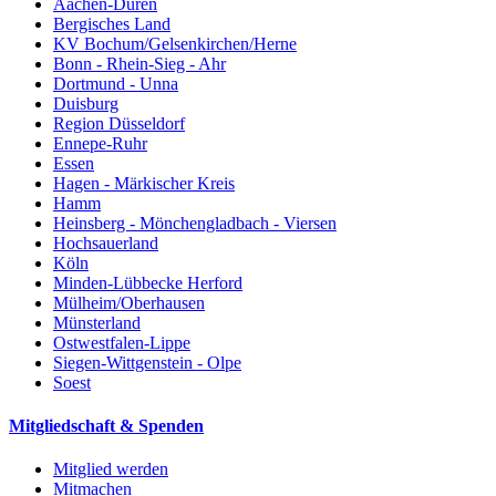
Aachen-Düren
Bergisches Land
KV Bochum/Gelsenkirchen/Herne
Bonn - Rhein-Sieg - Ahr
Dortmund - Unna
Duisburg
Region Düsseldorf
Ennepe-Ruhr
Essen
Hagen - Märkischer Kreis
Hamm
Heinsberg - Mönchengladbach - Viersen
Hochsauerland
Köln
Minden-Lübbecke Herford
Mülheim/Oberhausen
Münsterland
Ostwestfalen-Lippe
Siegen-Wittgenstein - Olpe
Soest
Mitgliedschaft & Spenden
Mitglied werden
Mitmachen