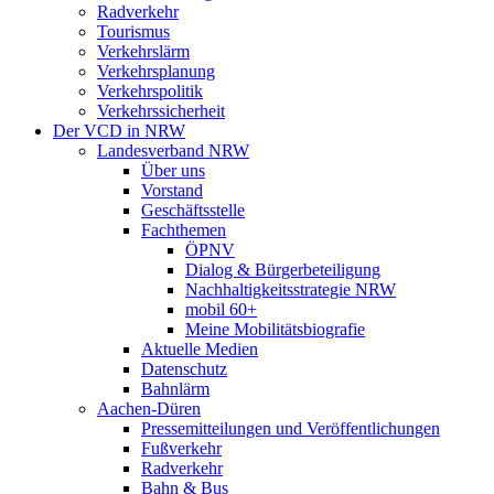
Radverkehr
Tourismus
Verkehrslärm
Verkehrsplanung
Verkehrspolitik
Verkehrssicherheit
Der VCD in NRW
Landesverband NRW
Über uns
Vorstand
Geschäftsstelle
Fachthemen
ÖPNV
Dialog & Bürgerbeteiligung
Nachhaltigkeitsstrategie NRW
mobil 60+
Meine Mobilitätsbiografie
Aktuelle Medien
Datenschutz
Bahnlärm
Aachen-Düren
Pressemitteilungen und Veröffentlichungen
Fußverkehr
Radverkehr
Bahn & Bus