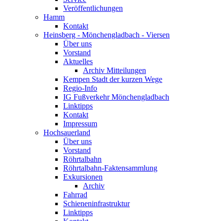
Veröffentlichungen
Hamm
Kontakt
Heinsberg - Mönchengladbach - Viersen
Über uns
Vorstand
Aktuelles
Archiv Mitteilungen
Kempen Stadt der kurzen Wege
Regio-Info
IG Fußverkehr Mönchengladbach
Linktipps
Kontakt
Impressum
Hochsauerland
Über uns
Vorstand
Röhrtalbahn
Röhrtalbahn-Faktensammlung
Exkursionen
Archiv
Fahrrad
Schieneninfrastruktur
Linktipps