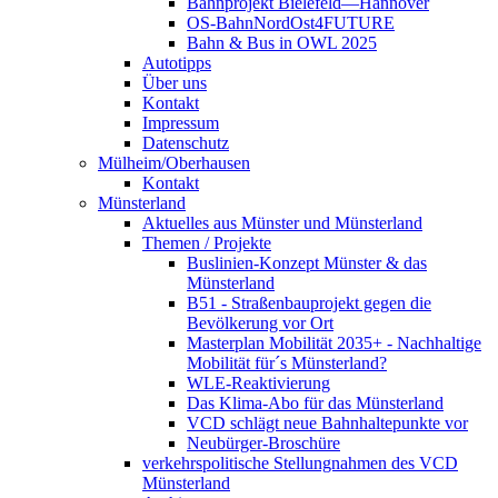
Bahnprojekt Bielefeld—Hannover
OS-BahnNordOst4FUTURE
Bahn & Bus in OWL 2025
Autotipps
Über uns
Kontakt
Impressum
Datenschutz
Mülheim/Oberhausen
Kontakt
Münsterland
Aktuelles aus Münster und Münsterland
Themen / Projekte
Buslinien-Konzept Münster & das
Münsterland
B51 - Straßenbauprojekt gegen die
Bevölkerung vor Ort
Masterplan Mobilität 2035+ - Nachhaltige
Mobilität für´s Münsterland?
WLE-Reaktivierung
Das Klima-Abo für das Münsterland
VCD schlägt neue Bahnhaltepunkte vor
Neubürger-Broschüre
verkehrspolitische Stellungnahmen des VCD
Münsterland