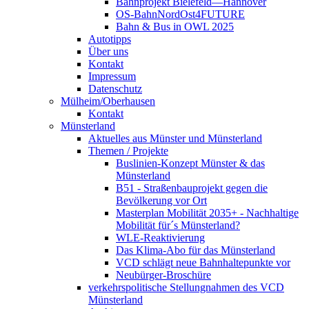
Bahnprojekt Bielefeld—Hannover
OS-BahnNordOst4FUTURE
Bahn & Bus in OWL 2025
Autotipps
Über uns
Kontakt
Impressum
Datenschutz
Mülheim/Oberhausen
Kontakt
Münsterland
Aktuelles aus Münster und Münsterland
Themen / Projekte
Buslinien-Konzept Münster & das
Münsterland
B51 - Straßenbauprojekt gegen die
Bevölkerung vor Ort
Masterplan Mobilität 2035+ - Nachhaltige
Mobilität für´s Münsterland?
WLE-Reaktivierung
Das Klima-Abo für das Münsterland
VCD schlägt neue Bahnhaltepunkte vor
Neubürger-Broschüre
verkehrspolitische Stellungnahmen des VCD
Münsterland