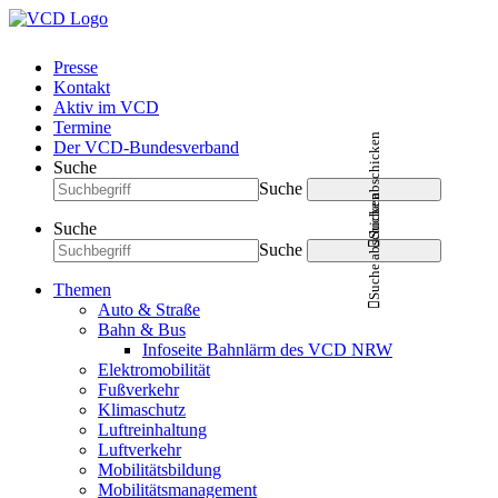
Presse
Kontakt
Aktiv im VCD
Termine
Suche abschicken
Der VCD-Bundesverband
Suche
Suche
Suche abschicken
Suche
Suche
Themen
Auto & Straße
Bahn & Bus
Infoseite Bahnlärm des VCD NRW
Elektromobilität
Fußverkehr
Klimaschutz
Luftreinhaltung
Luftverkehr
Mobilitätsbildung
Mobilitätsmanagement