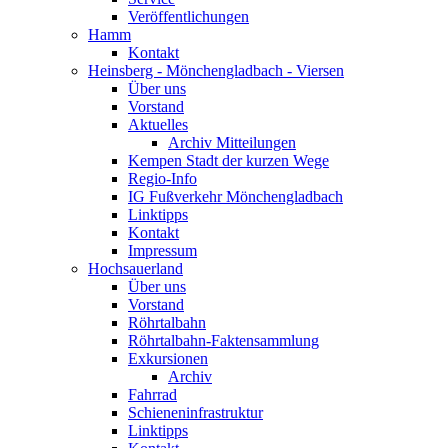
Veröffentlichungen
Hamm
Kontakt
Heinsberg - Mönchengladbach - Viersen
Über uns
Vorstand
Aktuelles
Archiv Mitteilungen
Kempen Stadt der kurzen Wege
Regio-Info
IG Fußverkehr Mönchengladbach
Linktipps
Kontakt
Impressum
Hochsauerland
Über uns
Vorstand
Röhrtalbahn
Röhrtalbahn-Faktensammlung
Exkursionen
Archiv
Fahrrad
Schieneninfrastruktur
Linktipps