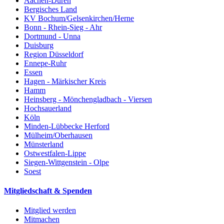
Aachen-Düren
Bergisches Land
KV Bochum/Gelsenkirchen/Herne
Bonn - Rhein-Sieg - Ahr
Dortmund - Unna
Duisburg
Region Düsseldorf
Ennepe-Ruhr
Essen
Hagen - Märkischer Kreis
Hamm
Heinsberg - Mönchengladbach - Viersen
Hochsauerland
Köln
Minden-Lübbecke Herford
Mülheim/Oberhausen
Münsterland
Ostwestfalen-Lippe
Siegen-Wittgenstein - Olpe
Soest
Mitgliedschaft & Spenden
Mitglied werden
Mitmachen