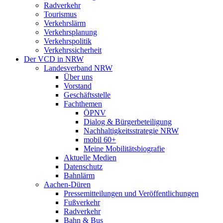
Radverkehr
Tourismus
Verkehrslärm
Verkehrsplanung
Verkehrspolitik
Verkehrssicherheit
Der VCD in NRW
Landesverband NRW
Über uns
Vorstand
Geschäftsstelle
Fachthemen
ÖPNV
Dialog & Bürgerbeteiligung
Nachhaltigkeitsstrategie NRW
mobil 60+
Meine Mobilitätsbiografie
Aktuelle Medien
Datenschutz
Bahnlärm
Aachen-Düren
Pressemitteilungen und Veröffentlichungen
Fußverkehr
Radverkehr
Bahn & Bus