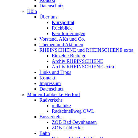
Kontakt
Datenschutz
Köln
Über uns
Kurzporträt
Rückblick
Kernforderungen
Vorstand, AKs und Co.
Themen und Aktionen
RHEINSCHIENE und RHEINSCHIENE extra
Einzelne Beiträge
Archiv RHEINSCHIENE
Archiv RHEINSCHIENE extra
Links und Tipps
Kontakt
Impressum
Datenschutz
Minden-Lübbecke Herford
Radverkehr
milla.bike
Radschnellweg OWL
Busverkehr
ZOB Bad Oeynhausen
ZOB Lübbecke
Bahn