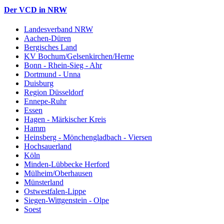
Der VCD in NRW
Landesverband NRW
Aachen-Düren
Bergisches Land
KV Bochum/Gelsenkirchen/Herne
Bonn - Rhein-Sieg - Ahr
Dortmund - Unna
Duisburg
Region Düsseldorf
Ennepe-Ruhr
Essen
Hagen - Märkischer Kreis
Hamm
Heinsberg - Mönchengladbach - Viersen
Hochsauerland
Köln
Minden-Lübbecke Herford
Mülheim/Oberhausen
Münsterland
Ostwestfalen-Lippe
Siegen-Wittgenstein - Olpe
Soest