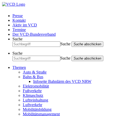
Presse
Kontakt
Aktiv im VCD
Termine
Der VCD-Bundesverband
Suche
Suche
Suche abschicken
Suche
Suche
Suche abschicken
Themen
Auto & Straße
Bahn & Bus
Infoseite Bahnlärm des VCD NRW
Elektromobilität
Fußverkehr
Klimaschutz
Luftreinhaltung
Luftverkehr
Mobilitätsbildung
Mobilitätsmanagement