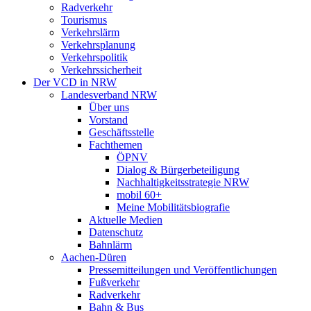
Radverkehr
Tourismus
Verkehrslärm
Verkehrsplanung
Verkehrspolitik
Verkehrssicherheit
Der VCD in NRW
Landesverband NRW
Über uns
Vorstand
Geschäftsstelle
Fachthemen
ÖPNV
Dialog & Bürgerbeteiligung
Nachhaltigkeitsstrategie NRW
mobil 60+
Meine Mobilitätsbiografie
Aktuelle Medien
Datenschutz
Bahnlärm
Aachen-Düren
Pressemitteilungen und Veröffentlichungen
Fußverkehr
Radverkehr
Bahn & Bus