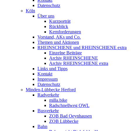
Kontakt
Datenschutz
Köln
Über uns
Kurzporträt
Rückblick
Kernforderungen
Vorstand, AKs und Co.
Themen und Aktionen
RHEINSCHIENE und RHEINSCHIENE extra
Einzelne Beiträge
Archiv RHEINSCHIENE
Archiv RHEINSCHIENE extra
Links und Tipps
Kontakt
Impressum
Datenschutz
Minden-Lübbecke Herford
Radverkehr
milla.bike
Radschnellweg OWL
Busverkehr
ZOB Bad Oeynhausen
ZOB Lübbecke
Bahn