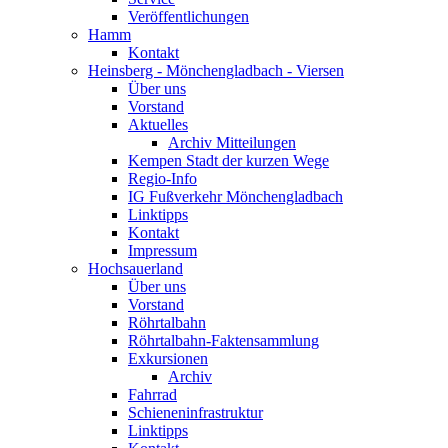
Veröffentlichungen
Hamm
Kontakt
Heinsberg - Mönchengladbach - Viersen
Über uns
Vorstand
Aktuelles
Archiv Mitteilungen
Kempen Stadt der kurzen Wege
Regio-Info
IG Fußverkehr Mönchengladbach
Linktipps
Kontakt
Impressum
Hochsauerland
Über uns
Vorstand
Röhrtalbahn
Röhrtalbahn-Faktensammlung
Exkursionen
Archiv
Fahrrad
Schieneninfrastruktur
Linktipps