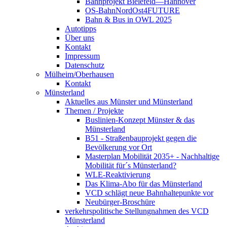
Bahnprojekt Bielefeld—Hannover
OS-BahnNordOst4FUTURE
Bahn & Bus in OWL 2025
Autotipps
Über uns
Kontakt
Impressum
Datenschutz
Mülheim/Oberhausen
Kontakt
Münsterland
Aktuelles aus Münster und Münsterland
Themen / Projekte
Buslinien-Konzept Münster & das
Münsterland
B51 - Straßenbauprojekt gegen die
Bevölkerung vor Ort
Masterplan Mobilität 2035+ - Nachhaltige
Mobilität für´s Münsterland?
WLE-Reaktivierung
Das Klima-Abo für das Münsterland
VCD schlägt neue Bahnhaltepunkte vor
Neubürger-Broschüre
verkehrspolitische Stellungnahmen des VCD
Münsterland