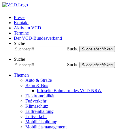
Presse
Kontakt
Aktiv im VCD
Termine
Der VCD-Bundesverband
Suche
Suche
Suche abschicken
Suche
Suche
Suche abschicken
Themen
Auto & Straße
Bahn & Bus
Infoseite Bahnlärm des VCD NRW
Elektromobilität
Fußverkehr
Klimaschutz
Luftreinhaltung
Luftverkehr
Mobilitätsbildung
Mobilitätsmanagement