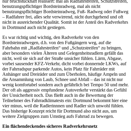
nur bruchstückhaft realisiert: mal als Radfahrstreifen, Schutzstreifen,
benutzungspflichtiger Bordsteinradweg, mal als nicht
benutzungspflichtiger Bordsteinradweg, Fuß- Radweg oder Fußweg
– Radfahrer frei, alles sehr verwirrend, nicht durchgehend und oft
nicht in ausreichender Qualität. Somit ist der Anteil des Radverkehrs
in Dortmund auch nicht gestiegen.
Es war richtig und wichtig, den Radverkehr von den
Bordsteinradwegen, d.h. von den Fußgängern weg, auf die
Fahrbahn mit „Radfahrstreifen“ und „Schutzstreifen“ zu bringen,
aber besonders vielen Älteren und Gelegenheitsradlern gefällt das
nicht, weil sie sich auf der Straße unsicher fühlen. Lärm, Abgase,
vorbei sausender KFZ-Verkehr, dicht vorbei donnernde LKWs, auf
der Fahrradspur parkende Autos, kein Platz für Fahrräder mit
Anhänger und Dreiräder und zum Überholen, häufige Ampeln und
die Ansammlung von Laub, Schnee und Abfall – das ist nicht nur
wenig komfortabel sondern auch gefährlich bei Tempo 50 und mehr.
Der oft als aggressiv empfundene Autoverkehr verstärkt das Gefühl
der Unsicherheit noch. Das fließt auch in die Bewertung der
Teilnehmer des Fahrradklimatests ein: Dortmund bekommt hier eine
vier minus, weil die Radlerinnnen und Radler sich unwohl fühlen.
Das bisherige Konzept reicht für Dortmund also nicht aus, um
weitere Zielgruppen zum Umstieg aufs Fahrrad zu bewegen.
Ein flächendeckendes sicheres Radverkehrsnetz