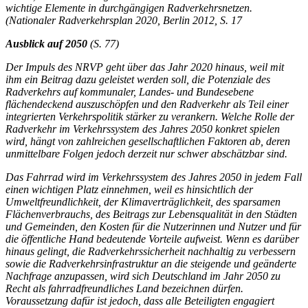
wichtige Elemente in durchgängigen Radverkehrsnetzen.
(Nationaler Radverkehrsplan 2020, Berlin 2012, S. 17
Ausblick auf 2050
(S. 77)
Der Impuls des NRVP geht über das Jahr 2020 hinaus, weil mit
ihm ein Beitrag dazu geleistet werden soll, die Potenziale des
Radverkehrs auf kommunaler, Landes- und Bundesebene
flächendeckend auszuschöpfen und den Radverkehr als Teil einer
integrierten Verkehrspolitik stärker zu verankern. Welche Rolle der
Radverkehr im Verkehrssystem des Jahres 2050 konkret spielen
wird, hängt von zahlreichen gesellschaftlichen Faktoren ab, deren
unmittelbare Folgen jedoch derzeit nur schwer abschätzbar sind.
Das Fahrrad wird im Verkehrssystem des Jahres 2050 in jedem Fall
einen wichtigen Platz einnehmen, weil es hinsichtlich der
Umweltfreundlichkeit, der Klimaverträglichkeit, des sparsamen
Flächenverbrauchs, des Beitrags zur Lebensqualität in den Städten
und Gemeinden, den Kosten für die Nutzerinnen und Nutzer und für
die öffentliche Hand bedeutende Vorteile aufweist. Wenn es darüber
hinaus gelingt, die Radverkehrssicherheit nachhaltig zu verbessern
sowie die Radverkehrsinfrastruktur an die steigende und geänderte
Nachfrage anzupassen, wird sich Deutschland im Jahr 2050 zu
Recht als fahrradfreundliches Land bezeichnen dürfen.
Voraussetzung dafür ist jedoch, dass alle Beteiligten engagiert