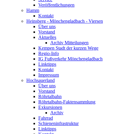
Veröffentlichungen
Hamm
Kontakt
Heinsberg - Mönchengladbach - Viersen
Über uns
Vorstand
Aktuelles
Archiv Mitteilungen
Kempen Stadt der kurzen Wege
Regio-Info
IG Fußverkehr Mönchengladbach
Linktipps
Kontakt
Impressum
Hochsauerland
Über uns
Vorstand
Röhrtalbahn
Röhrtalbahn-Faktensammlung
Exkursionen
Archiv
Fahrrad
Schieneninfrastruktur
Linktipps