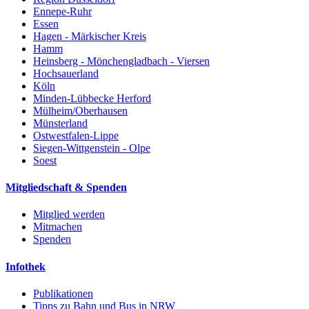
Ennepe-Ruhr
Essen
Hagen - Märkischer Kreis
Hamm
Heinsberg - Mönchengladbach - Viersen
Hochsauerland
Köln
Minden-Lübbecke Herford
Mülheim/Oberhausen
Münsterland
Ostwestfalen-Lippe
Siegen-Wittgenstein - Olpe
Soest
Mitgliedschaft & Spenden
Mitglied werden
Mitmachen
Spenden
Infothek
Publikationen
Tipps zu Bahn und Bus in NRW