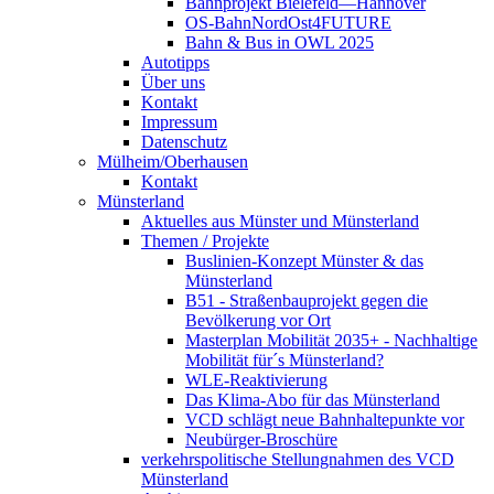
Bahnprojekt Bielefeld—Hannover
OS-BahnNordOst4FUTURE
Bahn & Bus in OWL 2025
Autotipps
Über uns
Kontakt
Impressum
Datenschutz
Mülheim/Oberhausen
Kontakt
Münsterland
Aktuelles aus Münster und Münsterland
Themen / Projekte
Buslinien-Konzept Münster & das
Münsterland
B51 - Straßenbauprojekt gegen die
Bevölkerung vor Ort
Masterplan Mobilität 2035+ - Nachhaltige
Mobilität für´s Münsterland?
WLE-Reaktivierung
Das Klima-Abo für das Münsterland
VCD schlägt neue Bahnhaltepunkte vor
Neubürger-Broschüre
verkehrspolitische Stellungnahmen des VCD
Münsterland