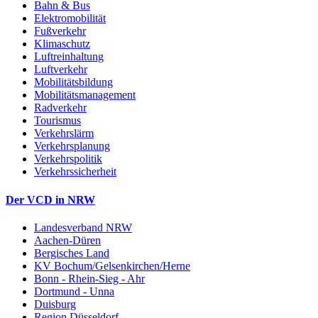
Bahn & Bus
Elektromobilität
Fußverkehr
Klimaschutz
Luftreinhaltung
Luftverkehr
Mobilitätsbildung
Mobilitätsmanagement
Radverkehr
Tourismus
Verkehrslärm
Verkehrsplanung
Verkehrspolitik
Verkehrssicherheit
Der VCD in NRW
Landesverband NRW
Aachen-Düren
Bergisches Land
KV Bochum/Gelsenkirchen/Herne
Bonn - Rhein-Sieg - Ahr
Dortmund - Unna
Duisburg
Region Düsseldorf