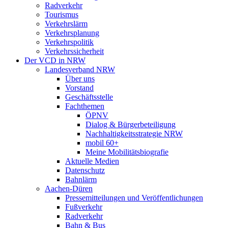
Radverkehr
Tourismus
Verkehrslärm
Verkehrsplanung
Verkehrspolitik
Verkehrssicherheit
Der VCD in NRW
Landesverband NRW
Über uns
Vorstand
Geschäftsstelle
Fachthemen
ÖPNV
Dialog & Bürgerbeteiligung
Nachhaltigkeitsstrategie NRW
mobil 60+
Meine Mobilitätsbiografie
Aktuelle Medien
Datenschutz
Bahnlärm
Aachen-Düren
Pressemitteilungen und Veröffentlichungen
Fußverkehr
Radverkehr
Bahn & Bus