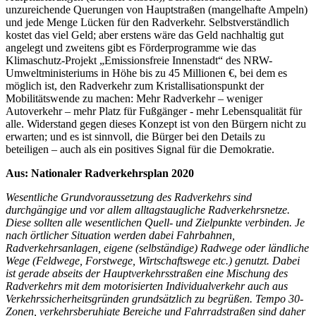
unzureichende Querungen von Hauptstraßen (mangelhafte Ampeln)
und jede Menge Lücken für den Radverkehr. Selbstverständlich
kostet das viel Geld; aber erstens wäre das Geld nachhaltig gut
angelegt und zweitens gibt es Förderprogramme wie das
Klimaschutz-Projekt „Emissionsfreie Innenstadt“ des NRW-
Umweltministeriums in Höhe bis zu 45 Millionen
€
, bei dem es
möglich ist, den Radverkehr zum Kristallisationspunkt der
Mobilitätswende zu machen: Mehr Radverkehr – weniger
Autoverkehr – mehr Platz für Fußgänger - mehr Lebensqualität für
alle. Widerstand gegen dieses Konzept ist von den Bürgern nicht zu
erwarten; und es ist sinnvoll, die Bürger bei den Details zu
beteiligen – auch als ein positives Signal für die Demokratie.
Aus: Nationaler Radverkehrsplan 2020
Wesentliche Grundvoraussetzung des Radverkehrs sind
durchgängige und vor allem alltagstaugliche Radverkehrsnetze.
Diese sollten alle wesentlichen Quell- und Zielpunkte verbinden. Je
nach örtlicher Situation werden dabei Fahrbahnen,
Radverkehrsanlagen, eigene (selbständige) Radwege oder ländliche
Wege (Feldwege, Forstwege, Wirtschaftswege etc.) genutzt. Dabei
ist gerade abseits der Hauptverkehrsstraßen eine Mischung des
Radverkehrs mit dem motorisierten Individualverkehr auch aus
Verkehrssicherheitsgründen grundsätzlich zu begrüßen. Tempo 30-
Zonen, verkehrsberuhigte Bereiche und Fahrradstraßen sind daher