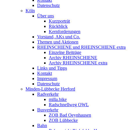
Kontakt
Datenschutz
Köln
Über uns
Kurzporträt
Rückblick
Kernforderungen
Vorstand, AKs und Co.
Themen und Aktionen
RHEINSCHIENE und RHEINSCHIENE extra
Einzelne Beiträge
Archiv RHEINSCHIENE
Archiv RHEINSCHIENE extra
Links und Tipps
Kontakt
Impressum
Datenschutz
Minden-Lübbecke Herford
Radverkehr
milla.bike
Radschnellweg OWL
Busverkehr
ZOB Bad Oeynhausen
ZOB Lübbecke
Bahn