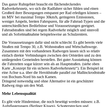
Das ganze Ruhrgebiet braucht ein flächendeckendes
Radverkehrsnetz, wo sich die Radfahrer sicher fühlen und einen
Großteil ihrer Besorgungen entspannt per Rad erledigen können –
im MIV bei maximal Tempo 30km/h, geringeren Emissionen,
weniger Ampeln, breiten Fahrspuren, für alle Fahrrad-Typen und die
unterschiedlichen Bedürfnisse und Voraussetzungen geeignet.
Fahrradstraßen sind bei regem Radverkehr möglich und sinnvoll
und als Sofortmaßnahme beispielsweise an Schulzentren.
Die Voraussetzungen dafür sind nicht schlecht: Es gibt bereits viele
Straßen mit Tempo 30, z.B. Wohnstraßen und Wirtschaftswege.
Zusammen mit den vorhandenen Radwegen lassen sich so relativ
einfach direkte Verbindungen zwischen den Ortsteilen und zu den
umliegenden Gemeinden herstellen. Bei guter Ausstattung können
die Fahrzeiten sogar kürzer sein als an Hauptstraßen. (siehe oben
Karte „Konzept für ein sicheres Radverkehrsnetz“). Ein Beispiel ist
eine Achse u.a. über die Heroldstraße parallel zur Mallinckrodtstraße
von Bochum-Nord bis nach Kamen.
Dringend notwendig und ohne Alternative ist ein geschützter
Radweg rings um den Wall.
Mehr Lebensqualität
Es gibt viele Hindernisse, die noch beseitigt werden müssen: z.B.
Aufpflasterungen (Berliner Kissen), Schotterstrecken und