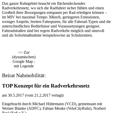
Das ganze Ruhrgebiet braucht ein flächendeckendes
Radverkehrsnetz, wo sich die Radfahrer sicher fühlen und einen
Großteil ihrer Besorgungen entspannt per Rad erledigen können –
im MIV bei maximal Tempo 30km/h, geringeren Emissionen,
weniger Ampeln, breiten Fahrspuren, für alle Fahrrad-Typen und die
unterschiedlichen Bedürfnisse und Voraussetzungen geeignet.
Fahrradstraßen sind bei regem Radverkehr möglich und sinnvoll
und als Sofortmaßnahme beispielsweise an Schulzentren.
>> Zur
(dynamischen)
Google Map -
mit Legende
Beirat Nahmobilität:
TOP Konzept für ein Radverkehrsnetz
am 30.5.2017 (vom 21.2.2017 vertagt)
Eingebracht durch Michael Hüttemann (VCD), gemeinsam mit
Werner Blanke (ADFC), Fabian Menke (VeloCityRuhr), Norbert
Paul (Fuß e.V.)