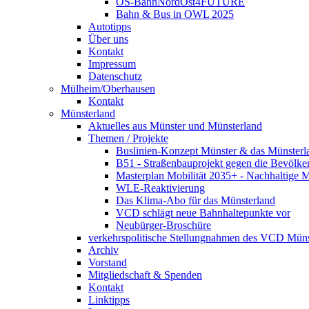
OS-BahnNordOst4FUTURE
Bahn & Bus in OWL 2025
Autotipps
Über uns
Kontakt
Impressum
Datenschutz
Mülheim/Oberhausen
Kontakt
Münsterland
Aktuelles aus Münster und Münsterland
Themen / Projekte
Buslinien-Konzept Münster & das Münsterl
B51 - Straßenbauprojekt gegen die Bevölke
Masterplan Mobilität 2035+ - Nachhaltige Mo
WLE-Reaktivierung
Das Klima-Abo für das Münsterland
VCD schlägt neue Bahnhaltepunkte vor
Neubürger-Broschüre
verkehrspolitische Stellungnahmen des VCD Müns
Archiv
Vorstand
Mitgliedschaft & Spenden
Kontakt
Linktipps