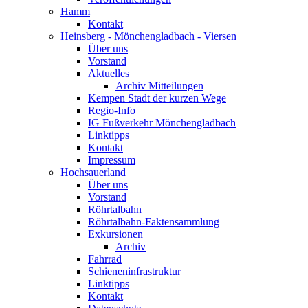
Hamm
Kontakt
Heinsberg - Mönchengladbach - Viersen
Über uns
Vorstand
Aktuelles
Archiv Mitteilungen
Kempen Stadt der kurzen Wege
Regio-Info
IG Fußverkehr Mönchengladbach
Linktipps
Kontakt
Impressum
Hochsauerland
Über uns
Vorstand
Röhrtalbahn
Röhrtalbahn-Faktensammlung
Exkursionen
Archiv
Fahrrad
Schieneninfrastruktur
Linktipps
Kontakt