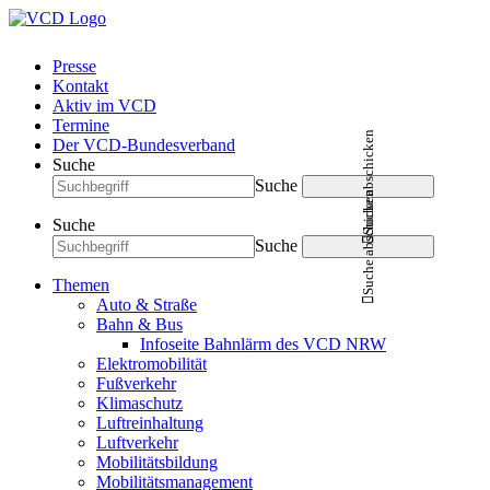
Presse
Kontakt
Aktiv im VCD
Termine
Suche abschicken
Der VCD-Bundesverband
Suche
Suche
Suche abschicken
Suche
Suche
Themen
Auto & Straße
Bahn & Bus
Infoseite Bahnlärm des VCD NRW
Elektromobilität
Fußverkehr
Klimaschutz
Luftreinhaltung
Luftverkehr
Mobilitätsbildung
Mobilitätsmanagement