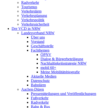
Radverkehr
Tourismus
Verkehrslärm
Verkehrsplanung
Verkehrspolitik
Verkehrssicherheit
Der VCD in NRW
Landesverband NRW
Über uns
Vorstand
Geschäftsstelle
Fachthemen
ÖPNV
Dialog & Bürgerbeteiligung
Nachhaltigkeitsstrategie NRW
mobil 60+
Meine Mobilitätsbiografie
Aktuelle Medien
Datenschutz
Bahnlärm
Aachen-Düren
Pressemitteilungen und Veröffentlichungen
Fußverkehr
Radverkehr
Bahn & Bus