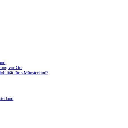
and
rung vor Ort
bilität für´s Münsterland?
terland