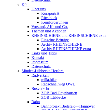
Datenschutz
Köln
Über uns
Kurzporträt
Rückblick
Kernforderungen
Vorstand, AKs und Co.
Themen und Aktionen
RHEINSCHIENE und RHEINSCHIENE extra
Einzelne Beiträge
Archiv RHEINSCHIENE
Archiv RHEINSCHIENE extra
Links und Tipps
Kontakt
Impressum
Datenschutz
Minden-Lübbecke Herford
Radverkehr
milla.bike
Radschnellweg OWL
Busverkehr
ZOB Bad Oeynhausen
ZOB Lübbecke
Bahn
Bahnprojekt Bielefeld—Hannover