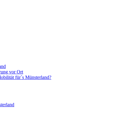
and
rung vor Ort
bilität für´s Münsterland?
terland