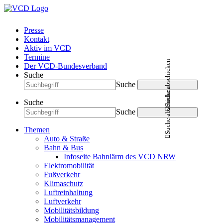
Presse
Kontakt
Aktiv im VCD
Termine
Suche abschicken
Der VCD-Bundesverband
Suche
Suche
Suche abschicken
Suche
Suche
Themen
Auto & Straße
Bahn & Bus
Infoseite Bahnlärm des VCD NRW
Elektromobilität
Fußverkehr
Klimaschutz
Luftreinhaltung
Luftverkehr
Mobilitätsbildung
Mobilitätsmanagement