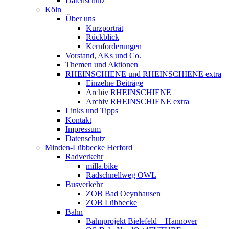
Datenschutz
Köln
Über uns
Kurzporträt
Rückblick
Kernforderungen
Vorstand, AKs und Co.
Themen und Aktionen
RHEINSCHIENE und RHEINSCHIENE extra
Einzelne Beiträge
Archiv RHEINSCHIENE
Archiv RHEINSCHIENE extra
Links und Tipps
Kontakt
Impressum
Datenschutz
Minden-Lübbecke Herford
Radverkehr
milla.bike
Radschnellweg OWL
Busverkehr
ZOB Bad Oeynhausen
ZOB Lübbecke
Bahn
Bahnprojekt Bielefeld—Hannover