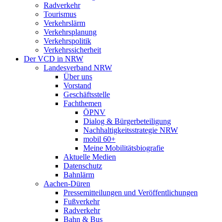
Radverkehr
Tourismus
Verkehrslärm
Verkehrsplanung
Verkehrspolitik
Verkehrssicherheit
Der VCD in NRW
Landesverband NRW
Über uns
Vorstand
Geschäftsstelle
Fachthemen
ÖPNV
Dialog & Bürgerbeteiligung
Nachhaltigkeitsstrategie NRW
mobil 60+
Meine Mobilitätsbiografie
Aktuelle Medien
Datenschutz
Bahnlärm
Aachen-Düren
Pressemitteilungen und Veröffentlichungen
Fußverkehr
Radverkehr
Bahn & Bus