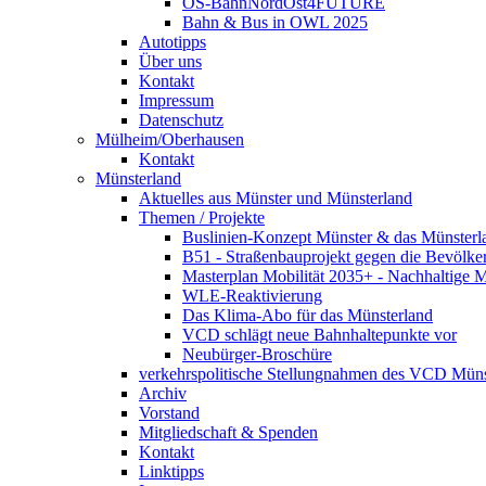
OS-BahnNordOst4FUTURE
Bahn & Bus in OWL 2025
Autotipps
Über uns
Kontakt
Impressum
Datenschutz
Mülheim/Oberhausen
Kontakt
Münsterland
Aktuelles aus Münster und Münsterland
Themen / Projekte
Buslinien-Konzept Münster & das Münsterl
B51 - Straßenbauprojekt gegen die Bevölke
Masterplan Mobilität 2035+ - Nachhaltige Mo
WLE-Reaktivierung
Das Klima-Abo für das Münsterland
VCD schlägt neue Bahnhaltepunkte vor
Neubürger-Broschüre
verkehrspolitische Stellungnahmen des VCD Müns
Archiv
Vorstand
Mitgliedschaft & Spenden
Kontakt
Linktipps