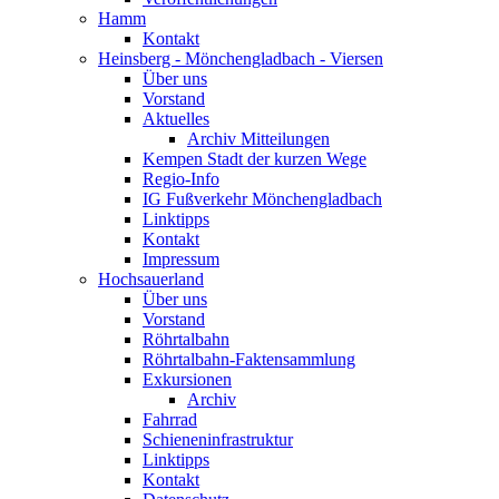
Hamm
Kontakt
Heinsberg - Mönchengladbach - Viersen
Über uns
Vorstand
Aktuelles
Archiv Mitteilungen
Kempen Stadt der kurzen Wege
Regio-Info
IG Fußverkehr Mönchengladbach
Linktipps
Kontakt
Impressum
Hochsauerland
Über uns
Vorstand
Röhrtalbahn
Röhrtalbahn-Faktensammlung
Exkursionen
Archiv
Fahrrad
Schieneninfrastruktur
Linktipps
Kontakt