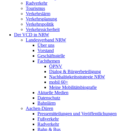
Radverkehr
Tourismus
Verkehrslärm
Verkehrsplanung
Verkehrspolitik
Verkehrssicherheit
Der VCD in NRW
Landesverband NRW
Über uns
Vorstand
Geschäftsstelle
Fachthemen
ÖPNV
Dialog & Bürgerbeteiligung
Nachhaltigkeitsstrategie NRW
mobil 60+
Meine Mobilitätsbiografie
Aktuelle Medien
Datenschutz
Bahnlärm
Aachen-Düren
Pressemitteilungen und Veröffentlichungen
Fußverkehr
Radverkehr
Bahn & Bus