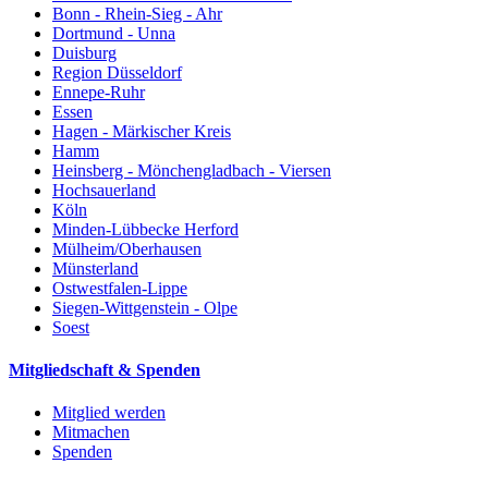
Bonn - Rhein-Sieg - Ahr
Dortmund - Unna
Duisburg
Region Düsseldorf
Ennepe-Ruhr
Essen
Hagen - Märkischer Kreis
Hamm
Heinsberg - Mönchengladbach - Viersen
Hochsauerland
Köln
Minden-Lübbecke Herford
Mülheim/Oberhausen
Münsterland
Ostwestfalen-Lippe
Siegen-Wittgenstein - Olpe
Soest
Mitgliedschaft & Spenden
Mitglied werden
Mitmachen
Spenden