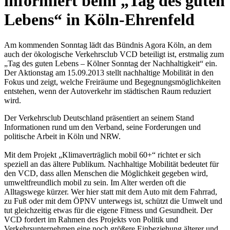
informiert beim „Tag des guten
Lebens“ in Köln-Ehrenfeld
Am kommenden Sonntag lädt das Bündnis Agora Köln, an dem
auch der ökologische Verkehrsclub VCD beteiligt ist, erstmalig zum
„Tag des guten Lebens – Kölner Sonntag der Nachhaltigkeit“ ein.
Der Aktionstag am 15.09.2013 stellt nachhaltige Mobilität in den
Fokus und zeigt, welche Freiräume und Begegnungsmöglichkeiten
entstehen, wenn der Autoverkehr im städtischen Raum reduziert
wird.
Der Verkehrsclub Deutschland präsentiert an seinem Stand
Informationen rund um den Verband, seine Forderungen und
politische Arbeit in Köln und NRW.
Mit dem Projekt „Klimaverträglich mobil 60+“ richtet er sich
speziell an das ältere Publikum. Nachhaltige Mobilität bedeutet für
den VCD, dass allen Menschen die Möglichkeit gegeben wird,
umweltfreundlich mobil zu sein. Im Alter werden oft die
Alltagswege kürzer. Wer hier statt mit dem Auto mit dem Fahrrad,
zu Fuß oder mit dem ÖPNV unterwegs ist, schützt die Umwelt und
tut gleichzeitig etwas für die eigene Fitness und Gesundheit. Der
VCD fordert im Rahmen des Projekts von Politik und
Verkehrsunternehmen eine noch größere Einbeziehung älterer und