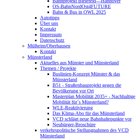
Bahnprojekt Bielefeld—Hannover
OS-BahnNordOst4FUTURE
Bahn & Bus in OWL 2025
Autotipps
Über uns
Kontakt
Impressum
Datenschutz
Mülheim/Oberhausen
Kontakt
Münsterland
Aktuelles aus Münster und Münsterland
Themen / Projekte
Buslinien-Konzept Münster & das
Münsterland
B51 - Straßenbauprojekt gegen die
Bevölkerung vor Ort
Masterplan Mobilität 2035+ - Nachhaltige
Mobilität für´s Münsterland?
WLE-Reaktivierung
Das Klima-Abo für das Münsterland
VCD schlägt neue Bahnhaltepunkte vor
Neubürger-Broschüre
verkehrspolitische Stellungnahmen des VCD
Münsterland