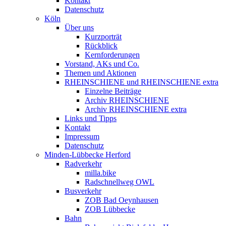
Kontakt
Datenschutz
Köln
Über uns
Kurzporträt
Rückblick
Kernforderungen
Vorstand, AKs und Co.
Themen und Aktionen
RHEINSCHIENE und RHEINSCHIENE extra
Einzelne Beiträge
Archiv RHEINSCHIENE
Archiv RHEINSCHIENE extra
Links und Tipps
Kontakt
Impressum
Datenschutz
Minden-Lübbecke Herford
Radverkehr
milla.bike
Radschnellweg OWL
Busverkehr
ZOB Bad Oeynhausen
ZOB Lübbecke
Bahn