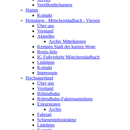
Veröffentlichungen
Hamm
Kontakt
Heinsberg - Mönchengladbach - Viersen
Über uns
Vorstand
Aktuelles
Archiv Mitteilungen
Kempen Stadt der kurzen Wege
Regio-Info
IG Fußverkehr Mönchengladbach
Linktipps
Kontakt
Impressum
Hochsauerland
Über uns
Vorstand
Röhrtalbahn
Röhrtalbahn-Faktensammlung
Exkursionen
Archiv
Fahrrad
Schieneninfrastruktur
Linktipps