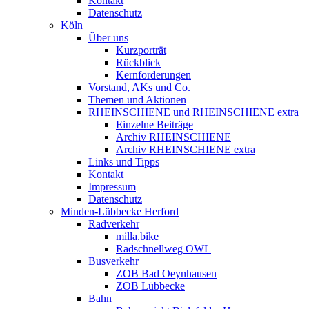
Kontakt
Datenschutz
Köln
Über uns
Kurzporträt
Rückblick
Kernforderungen
Vorstand, AKs und Co.
Themen und Aktionen
RHEINSCHIENE und RHEINSCHIENE extra
Einzelne Beiträge
Archiv RHEINSCHIENE
Archiv RHEINSCHIENE extra
Links und Tipps
Kontakt
Impressum
Datenschutz
Minden-Lübbecke Herford
Radverkehr
milla.bike
Radschnellweg OWL
Busverkehr
ZOB Bad Oeynhausen
ZOB Lübbecke
Bahn