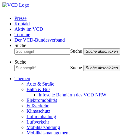
Presse
Kontakt
Aktiv im VCD
Termine
Der VCD-Bundesverband
Suche
Suche
Suche abschicken
Suche
Suche
Suche abschicken
Themen
Auto & Straße
Bahn & Bus
Infoseite Bahnlärm des VCD NRW
Elektromobilität
Fußverkehr
Klimaschutz
Luftreinhaltung
Luftverkehr
Mobilitätsbildung
Mobilitätsmanagement