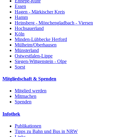
Ennepe-Ruhr
Essen
Hagen - Märkischer Kreis
Hamm
Heinsberg - Mönchengladbach - Viersen
Hochsauerland
Köln
Minden-Lübbecke Herford
Mülheim/Oberhausen
Münsterland
Ostwestfalen-Lippe
Siegen-Wittgenstein - Olpe
Soest
Mitgliedschaft & Spenden
Mitglied werden
Mitmachen
Spenden
Infothek
Publikationen
Tipps zu Bahn und Bus in NRW
Links