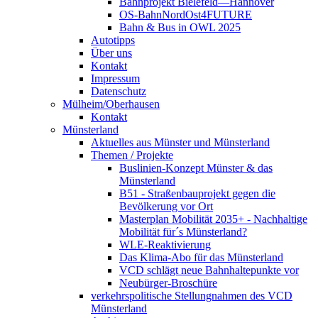
Bahnprojekt Bielefeld—Hannover
OS-BahnNordOst4FUTURE
Bahn & Bus in OWL 2025
Autotipps
Über uns
Kontakt
Impressum
Datenschutz
Mülheim/Oberhausen
Kontakt
Münsterland
Aktuelles aus Münster und Münsterland
Themen / Projekte
Buslinien-Konzept Münster & das
Münsterland
B51 - Straßenbauprojekt gegen die
Bevölkerung vor Ort
Masterplan Mobilität 2035+ - Nachhaltige
Mobilität für´s Münsterland?
WLE-Reaktivierung
Das Klima-Abo für das Münsterland
VCD schlägt neue Bahnhaltepunkte vor
Neubürger-Broschüre
verkehrspolitische Stellungnahmen des VCD
Münsterland