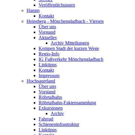
Veröffentlichungen
Hamm
Kontakt
Heinsberg - Mönchengladbach - Viersen
Über uns
Vorstand
Aktuelles
Archiv Mitteilungen
Kempen Stadt der kurzen Wege
Regio-Info
IG Fußverkehr Mönchengladbach
Linktipps
Kontakt
Impressum
Hochsauerland
Über uns
Vorstand
Röhrtalbahn
Röhrtalbahn-Faktensammlung
Exkursionen
Archiv
Fahrrad
Schieneninfrastruktur
Linktipps