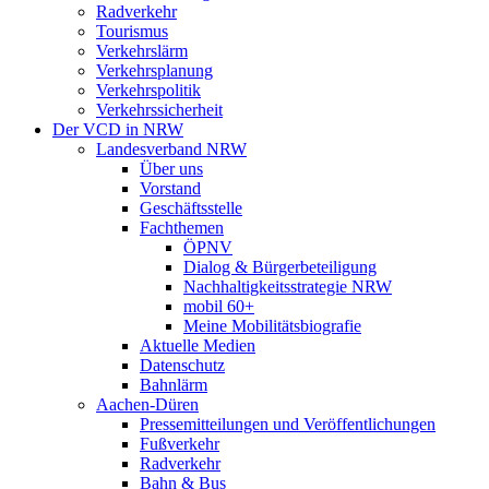
Radverkehr
Tourismus
Verkehrslärm
Verkehrsplanung
Verkehrspolitik
Verkehrssicherheit
Der VCD in NRW
Landesverband NRW
Über uns
Vorstand
Geschäftsstelle
Fachthemen
ÖPNV
Dialog & Bürgerbeteiligung
Nachhaltigkeitsstrategie NRW
mobil 60+
Meine Mobilitätsbiografie
Aktuelle Medien
Datenschutz
Bahnlärm
Aachen-Düren
Pressemitteilungen und Veröffentlichungen
Fußverkehr
Radverkehr
Bahn & Bus