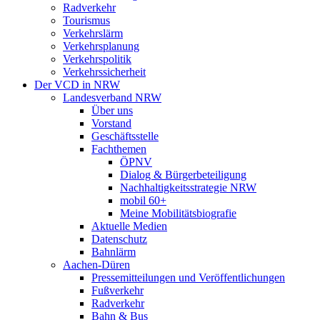
Radverkehr
Tourismus
Verkehrslärm
Verkehrsplanung
Verkehrspolitik
Verkehrssicherheit
Der VCD in NRW
Landesverband NRW
Über uns
Vorstand
Geschäftsstelle
Fachthemen
ÖPNV
Dialog & Bürgerbeteiligung
Nachhaltigkeitsstrategie NRW
mobil 60+
Meine Mobilitätsbiografie
Aktuelle Medien
Datenschutz
Bahnlärm
Aachen-Düren
Pressemitteilungen und Veröffentlichungen
Fußverkehr
Radverkehr
Bahn & Bus