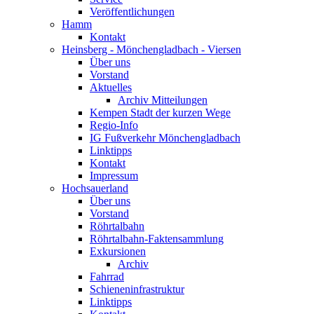
Veröffentlichungen
Hamm
Kontakt
Heinsberg - Mönchengladbach - Viersen
Über uns
Vorstand
Aktuelles
Archiv Mitteilungen
Kempen Stadt der kurzen Wege
Regio-Info
IG Fußverkehr Mönchengladbach
Linktipps
Kontakt
Impressum
Hochsauerland
Über uns
Vorstand
Röhrtalbahn
Röhrtalbahn-Faktensammlung
Exkursionen
Archiv
Fahrrad
Schieneninfrastruktur
Linktipps