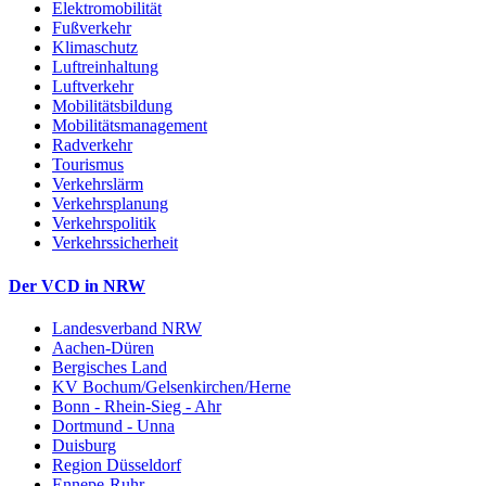
Elektromobilität
Fußverkehr
Klimaschutz
Luftreinhaltung
Luftverkehr
Mobilitätsbildung
Mobilitätsmanagement
Radverkehr
Tourismus
Verkehrslärm
Verkehrsplanung
Verkehrspolitik
Verkehrssicherheit
Der VCD in NRW
Landesverband NRW
Aachen-Düren
Bergisches Land
KV Bochum/Gelsenkirchen/Herne
Bonn - Rhein-Sieg - Ahr
Dortmund - Unna
Duisburg
Region Düsseldorf
Ennepe-Ruhr