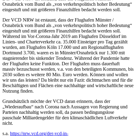
Osnabrück vom Bund als „von verkehrspolitisch hoher Bedeutung“
eingestuft und mit größeren Finanzhilfen bedacht werden soll.
Der VCD NRW ist erstaunt, dass der Flughafen Münster /
Osnabrück vom Bund als „von verkehrspolitisch hoher Bedeutung“
eingestuft und mit größeren Finanzhilfen bedacht werden soll.
Während im Vor-Corona-Jahr 2019 am Flughafen Düsseldorf im
Linien- und Charterverkehr ca. 35.000 Einsteiger pro Tag gezählt
wurden, am Flughafen Köln 17.000 und am Regionalflughafen
Dortmund 3.700, waren es in Münster/Osnabrück nur 1.300 mit
stagnierender bis sinkender Tendenz. Während der Pandemie hatte
der Flughafen keine Funktion. Der Flughafen muss dauerhaft
massiv bezuschusst werden, v.a. von den beteiligten Kommunen, bis
2030 sollen es weitere 80 Mio. Euro werden. Können und wollen
wir uns das leisten? Da bleibt nur ein Fazit: dichtmachen und für die
Beschäftigten und Flächen eine nachhaltige und wirtschaftliche neue
Nutzung finden.
Grundsätzlich möchte der VCD daran erinnern, dass der
„Wiederaufbau“ nach Corona nach Aussagen von Regierung und
Parteien nachhaltig werden soll, da passen bedingungslose
pauschale Milliardengelder für den klimaschädlichen Luftverkehr
nicht.
s.a.
https://nrw.vcd.org/der-vcd-in-