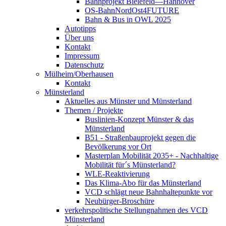
Bahnprojekt Bielefeld—Hannover
OS-BahnNordOst4FUTURE
Bahn & Bus in OWL 2025
Autotipps
Über uns
Kontakt
Impressum
Datenschutz
Mülheim/Oberhausen
Kontakt
Münsterland
Aktuelles aus Münster und Münsterland
Themen / Projekte
Buslinien-Konzept Münster & das
Münsterland
B51 - Straßenbauprojekt gegen die
Bevölkerung vor Ort
Masterplan Mobilität 2035+ - Nachhaltige
Mobilität für´s Münsterland?
WLE-Reaktivierung
Das Klima-Abo für das Münsterland
VCD schlägt neue Bahnhaltepunkte vor
Neubürger-Broschüre
verkehrspolitische Stellungnahmen des VCD
Münsterland