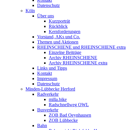
Kontakt
Datenschutz
Köln
Über uns
Kurzporträt
Rückblick
Kernforderungen
Vorstand, AKs und Co.
Themen und Aktionen
RHEINSCHIENE und RHEINSCHIENE extra
Einzelne Beiträge
Archiv RHEINSCHIENE
Archiv RHEINSCHIENE extra
Links und Tipps
Kontakt
Impressum
Datenschutz
Minden-Lübbecke Herford
Radverkehr
milla.bike
Radschnellweg OWL
Busverkehr
ZOB Bad Oeynhausen
ZOB Lübbecke
Bahn