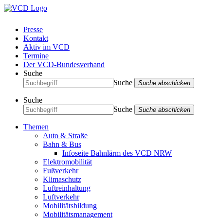
Presse
Kontakt
Aktiv im VCD
Termine
Der VCD-Bundesverband
Suche
Suche
Suche abschicken
Suche
Suche
Suche abschicken
Themen
Auto & Straße
Bahn & Bus
Infoseite Bahnlärm des VCD NRW
Elektromobilität
Fußverkehr
Klimaschutz
Luftreinhaltung
Luftverkehr
Mobilitätsbildung
Mobilitätsmanagement