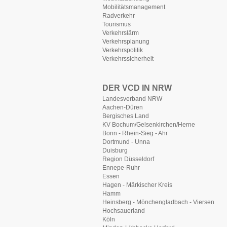
Mobilitätsmanagement
Radverkehr
Tourismus
Verkehrslärm
Verkehrsplanung
Verkehrspolitik
Verkehrssicherheit
DER VCD IN NRW
Landesverband NRW
Aachen-Düren
Bergisches Land
KV Bochum/Gelsenkirchen/Herne
Bonn - Rhein-Sieg - Ahr
Dortmund - Unna
Duisburg
Region Düsseldorf
Ennepe-Ruhr
Essen
Hagen - Märkischer Kreis
Hamm
Heinsberg - Mönchengladbach - Viersen
Hochsauerland
Köln