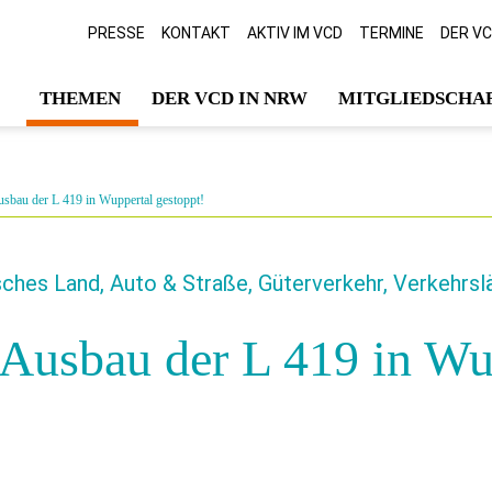
PRESSE
KONTAKT
AKTIV IM VCD
TERMINE
DER V
THEMEN
DER VCD IN NRW
MITGLIEDSCHAF
sbau der L 419 in Wuppertal gestoppt!
hes Land, Auto & Straße, Güterverkehr, Verkehrsl
Ausbau der L 419 in Wu