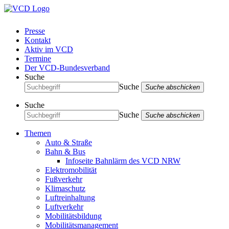
Presse
Kontakt
Aktiv im VCD
Termine
Der VCD-Bundesverband
Suche
Suche
Suche abschicken
Suche
Suche
Suche abschicken
Themen
Auto & Straße
Bahn & Bus
Infoseite Bahnlärm des VCD NRW
Elektromobilität
Fußverkehr
Klimaschutz
Luftreinhaltung
Luftverkehr
Mobilitätsbildung
Mobilitätsmanagement