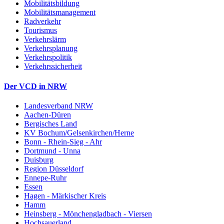
Mobilitätsbildung
Mobilitätsmanagement
Radverkehr
Tourismus
Verkehrslärm
Verkehrsplanung
Verkehrspolitik
Verkehrssicherheit
Der VCD in NRW
Landesverband NRW
Aachen-Düren
Bergisches Land
KV Bochum/Gelsenkirchen/Herne
Bonn - Rhein-Sieg - Ahr
Dortmund - Unna
Duisburg
Region Düsseldorf
Ennepe-Ruhr
Essen
Hagen - Märkischer Kreis
Hamm
Heinsberg - Mönchengladbach - Viersen
Hochsauerland