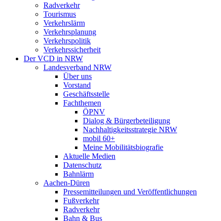
Radverkehr
Tourismus
Verkehrslärm
Verkehrsplanung
Verkehrspolitik
Verkehrssicherheit
Der VCD in NRW
Landesverband NRW
Über uns
Vorstand
Geschäftsstelle
Fachthemen
ÖPNV
Dialog & Bürgerbeteiligung
Nachhaltigkeitsstrategie NRW
mobil 60+
Meine Mobilitätsbiografie
Aktuelle Medien
Datenschutz
Bahnlärm
Aachen-Düren
Pressemitteilungen und Veröffentlichungen
Fußverkehr
Radverkehr
Bahn & Bus