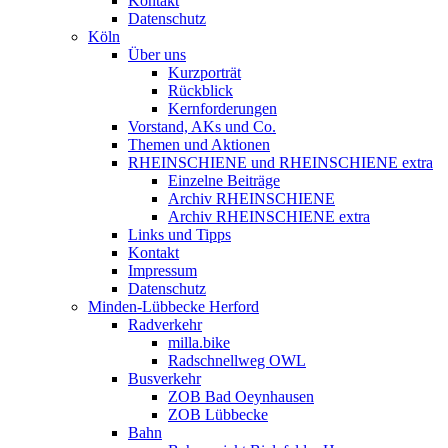
Kontakt
Datenschutz
Köln
Über uns
Kurzporträt
Rückblick
Kernforderungen
Vorstand, AKs und Co.
Themen und Aktionen
RHEINSCHIENE und RHEINSCHIENE extra
Einzelne Beiträge
Archiv RHEINSCHIENE
Archiv RHEINSCHIENE extra
Links und Tipps
Kontakt
Impressum
Datenschutz
Minden-Lübbecke Herford
Radverkehr
milla.bike
Radschnellweg OWL
Busverkehr
ZOB Bad Oeynhausen
ZOB Lübbecke
Bahn