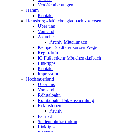
Veröffentlichungen
Hamm
Kontakt
Heinsberg - Mönchengladbach - Viersen
Über uns
Vorstand
Aktuelles
Archiv Mitteilungen
Kempen Stadt der kurzen Wege
Regio-Info
IG Fußverkehr Mönchengladbach
Linktipps
Kontakt
Impressum
Hochsauerland
Über uns
Vorstand
Röhrtalbahn
Röhrtalbahn-Faktensammlung
Exkursionen
Archiv
Fahrrad
Schieneninfrastruktur
Linktipps