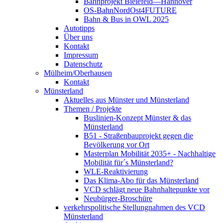
Bahnprojekt Bielefeld—Hannover
OS-BahnNordOst4FUTURE
Bahn & Bus in OWL 2025
Autotipps
Über uns
Kontakt
Impressum
Datenschutz
Mülheim/Oberhausen
Kontakt
Münsterland
Aktuelles aus Münster und Münsterland
Themen / Projekte
Buslinien-Konzept Münster & das
Münsterland
B51 - Straßenbauprojekt gegen die
Bevölkerung vor Ort
Masterplan Mobilität 2035+ - Nachhaltige
Mobilität für´s Münsterland?
WLE-Reaktivierung
Das Klima-Abo für das Münsterland
VCD schlägt neue Bahnhaltepunkte vor
Neubürger-Broschüre
verkehrspolitische Stellungnahmen des VCD
Münsterland