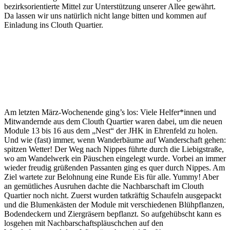
bezirksorientierte Mittel zur Unterstützung unserer Allee gewährt.
Da lassen wir uns natürlich nicht lange bitten und kommen auf
Einladung ins Clouth Quartier.
Am letzten März-Wochenende ging’s los: Viele Helfer*innen und
Mitwandernde aus dem Clouth Quartier waren dabei, um die neuen
Module 13 bis 16 aus dem „Nest“ der JHK in Ehrenfeld zu holen.
Und wie (fast) immer, wenn Wanderbäume auf Wanderschaft gehen:
spitzen Wetter! Der Weg nach Nippes führte durch die Liebigstraße,
wo am Wandelwerk ein Päuschen eingelegt wurde. Vorbei an immer
wieder freudig grüßenden Passanten ging es quer durch Nippes. Am
Ziel wartete zur Belohnung eine Runde Eis für alle. Yummy! Aber
an gemütliches Ausruhen dachte die Nachbarschaft im Clouth
Quartier noch nicht. Zuerst wurden tatkräftig Schaufeln ausgepackt
und die Blumenkästen der Module mit verschiedenen Blühpflanzen,
Bodendeckern und Ziergräsern bepflanzt. So aufgehübscht kann es
losgehen mit Nachbarschaftspläuschchen auf den