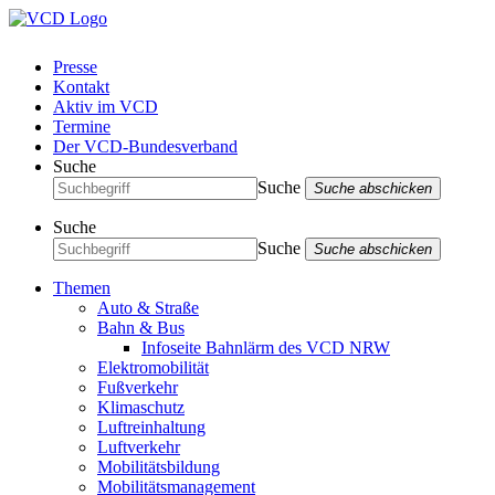
Presse
Kontakt
Aktiv im VCD
Termine
Der VCD-Bundesverband
Suche
Suche
Suche abschicken
Suche
Suche
Suche abschicken
Themen
Auto & Straße
Bahn & Bus
Infoseite Bahnlärm des VCD NRW
Elektromobilität
Fußverkehr
Klimaschutz
Luftreinhaltung
Luftverkehr
Mobilitätsbildung
Mobilitätsmanagement