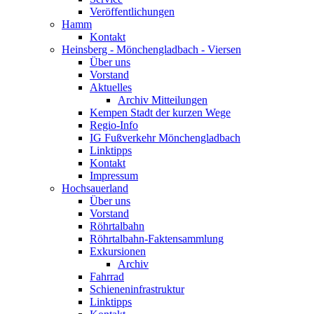
Veröffentlichungen
Hamm
Kontakt
Heinsberg - Mönchengladbach - Viersen
Über uns
Vorstand
Aktuelles
Archiv Mitteilungen
Kempen Stadt der kurzen Wege
Regio-Info
IG Fußverkehr Mönchengladbach
Linktipps
Kontakt
Impressum
Hochsauerland
Über uns
Vorstand
Röhrtalbahn
Röhrtalbahn-Faktensammlung
Exkursionen
Archiv
Fahrrad
Schieneninfrastruktur
Linktipps