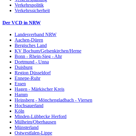
Verkehrspolitik
Verkehrssicherheit
Der VCD in NRW
Landesverband NRW
Aachen-Düren
Bergisches Land
KV Bochum/Gelsenkirchen/Herne
Bonn - Rhein-Sieg - Ahr
Dortmund - Unna
Duisburg
Region Düsseldorf
Ennepe-Ruhr
Essen
Hagen - Märkischer Kreis
Hamm
Heinsberg - Mönchengladbach - Viersen
Hochsauerland
Köln
Minden-Lübbecke Herford
Mülheim/Oberhausen
Münsterland
Ostwestfalen-Lippe