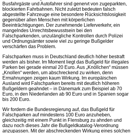
Busfahrgäste und Autofahrer sind genervt von zugeparkten,
blockierten Fahrbahnen. Nicht zuletzt bedeuten falsch
abgestellte Fahrzeuge eine besondere Rücksichtslosigkeit
gegenüber allen Menschen mit körperlichen
Beeinträchtigungen. Der zunehmende Lieferverkehr, ein
mangelndes Unrechtsbewusstsein bei den
Falschparkenden, unzulängliche Kontrollen durch Polizei
und Ordnungsämter sowie viel zu geringe Bußgelder
verschärfen das Problem.
Falschparken muss in Deutschland deutlich höher bestraft
werden als bisher. Im Moment liegt das Bußgeld für illegales
Parken bei gerade einmal 20 Euro. Aus „Knöllchen“ müssen
„Knollen“ werden, um abschreckend zu wirken, denn
Ermahnungen zeigen kaum Wirkung. Im europäischen
Ausland wird Falschparken bereits mit deutlich höheren
Bußgeldern geahndet – in Dänemark zum Beispiel ab 70
Euro, in den Niederlanden ab 90 Euro und in Spanien sogar
bis 200 Euro.
Wir fordern die Bundesregierung auf, das Bußgeld für
Falschparken auf mindestens 100 Euro anzuheben,
gleichzeitig mit einem Punkt in Flensburg zu ahnden und
dazu noch dieses Jahr die Bußgeldkatalog-Verordnung
anzupassen. Mit der abschreckenden Wirkung eines solchen