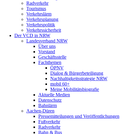
Radverkehr
Tourismus
Verkehrslärm
Verkehrsplanung
Verkehrspolitik
Verkehrssicherheit
Der VCD in NRW
Landesverband NRW
Über uns
Vorstand
Geschäftsstelle
Fachthemen
ÖPNV
Dialog & Bürgerbeteiligung
Nachhaltigkeitsstrategie NRW
mobil 60+
Meine Mobilitätsbiografie
Aktuelle Medien
Datenschutz
Bahnlärm
Aachen-Düren
Pressemitteilungen und Veröffentlichungen
Fußverkehr
Radverkehr
Bahn & Bus