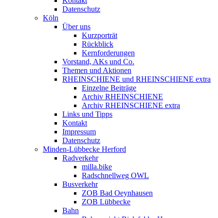
Kontakt
Datenschutz
Köln
Über uns
Kurzporträt
Rückblick
Kernforderungen
Vorstand, AKs und Co.
Themen und Aktionen
RHEINSCHIENE und RHEINSCHIENE extra
Einzelne Beiträge
Archiv RHEINSCHIENE
Archiv RHEINSCHIENE extra
Links und Tipps
Kontakt
Impressum
Datenschutz
Minden-Lübbecke Herford
Radverkehr
milla.bike
Radschnellweg OWL
Busverkehr
ZOB Bad Oeynhausen
ZOB Lübbecke
Bahn