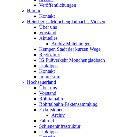
Veröffentlichungen
Hamm
Kontakt
Heinsberg - Mönchengladbach - Viersen
Über uns
Vorstand
Aktuelles
Archiv Mitteilungen
Kempen Stadt der kurzen Wege
Regio-Info
IG Fußverkehr Mönchengladbach
Linktipps
Kontakt
Impressum
Hochsauerland
Über uns
Vorstand
Röhrtalbahn
Röhrtalbahn-Faktensammlung
Exkursionen
Archiv
Fahrrad
Schieneninfrastruktur
Linktipps