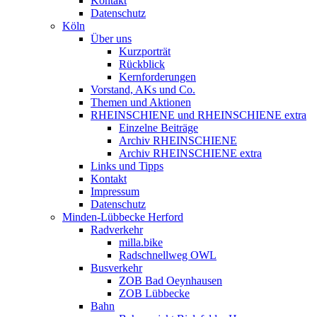
Kontakt
Datenschutz
Köln
Über uns
Kurzporträt
Rückblick
Kernforderungen
Vorstand, AKs und Co.
Themen und Aktionen
RHEINSCHIENE und RHEINSCHIENE extra
Einzelne Beiträge
Archiv RHEINSCHIENE
Archiv RHEINSCHIENE extra
Links und Tipps
Kontakt
Impressum
Datenschutz
Minden-Lübbecke Herford
Radverkehr
milla.bike
Radschnellweg OWL
Busverkehr
ZOB Bad Oeynhausen
ZOB Lübbecke
Bahn