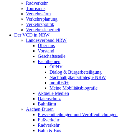
Radverkehr
Tourismus
Verkehrslärm
Verkehrsplanung
Verkehrspolitik
Verkehrssicherheit
Der VCD in NRW
Landesverband NRW
Über uns
Vorstand
Geschäftsstelle
Fachthemen
ÖPNV
Dialog & Bürgerbeteiligung
Nachhaltigkeitsstrategie NRW
mobil 60+
Meine Mobilitätsbiografie
Aktuelle Medien
Datenschutz
Bahnlärm
Aachen-Düren
Pressemitteilungen und Veröffentlichungen
Fußverkehr
Radverkehr
Bahn & Bus