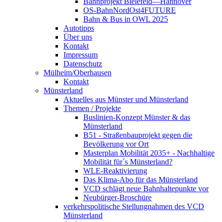
Bahnprojekt Bielefeld—Hannover
OS-BahnNordOst4FUTURE
Bahn & Bus in OWL 2025
Autotipps
Über uns
Kontakt
Impressum
Datenschutz
Mülheim/Oberhausen
Kontakt
Münsterland
Aktuelles aus Münster und Münsterland
Themen / Projekte
Buslinien-Konzept Münster & das
Münsterland
B51 - Straßenbauprojekt gegen die
Bevölkerung vor Ort
Masterplan Mobilität 2035+ - Nachhaltige
Mobilität für´s Münsterland?
WLE-Reaktivierung
Das Klima-Abo für das Münsterland
VCD schlägt neue Bahnhaltepunkte vor
Neubürger-Broschüre
verkehrspolitische Stellungnahmen des VCD
Münsterland