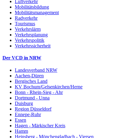
Luftverkehr
Mobilitätsbildung
Mobilitätsmanagement
Radverkehr
Tourismus
Verkehrslärm
Verkehrsplanung
Verkehrspolitik
Verkehrssicherheit
Der VCD in NRW
Landesverband NRW
Aachen-Düren
Bergisches Land
KV Bochum/Gelsenkirchen/Herne
Bonn - Rhein-Sieg - Ahr
Dortmund - Unna
Duisburg
Region Düsseldorf
Ennepe-Ruhr
Essen
Hagen - Märkischer Kreis
Hamm
Heinsberg - Mönchengladbach - Viersen