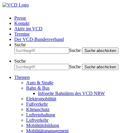
Presse
Kontakt
Aktiv im VCD
Termine
Der VCD-Bundesverband
Suche
Suche
Suche abschicken
Suche
Suche
Suche abschicken
Themen
Auto & Straße
Bahn & Bus
Infoseite Bahnlärm des VCD NRW
Elektromobilität
Fußverkehr
Klimaschutz
Luftreinhaltung
Luftverkehr
Mobilitätsbildung
Mobilitätsmanagement