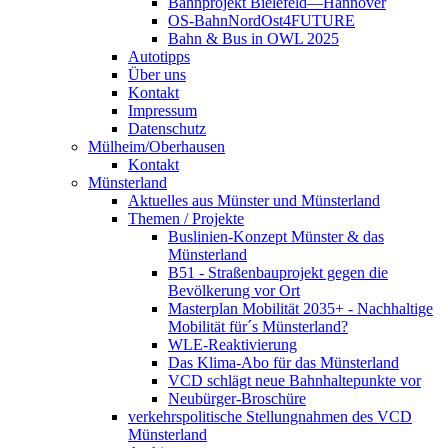
Bahnprojekt Bielefeld—Hannover
OS-BahnNordOst4FUTURE
Bahn & Bus in OWL 2025
Autotipps
Über uns
Kontakt
Impressum
Datenschutz
Mülheim/Oberhausen
Kontakt
Münsterland
Aktuelles aus Münster und Münsterland
Themen / Projekte
Buslinien-Konzept Münster & das
Münsterland
B51 - Straßenbauprojekt gegen die
Bevölkerung vor Ort
Masterplan Mobilität 2035+ - Nachhaltige
Mobilität für´s Münsterland?
WLE-Reaktivierung
Das Klima-Abo für das Münsterland
VCD schlägt neue Bahnhaltepunkte vor
Neubürger-Broschüre
verkehrspolitische Stellungnahmen des VCD
Münsterland