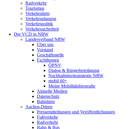
Radverkehr
Tourismus
Verkehrslärm
Verkehrsplanung
Verkehrspolitik
Verkehrssicherheit
Der VCD in NRW
Landesverband NRW
Über uns
Vorstand
Geschäftsstelle
Fachthemen
ÖPNV
Dialog & Bürgerbeteiligung
Nachhaltigkeitsstrategie NRW
mobil 60+
Meine Mobilitätsbiografie
Aktuelle Medien
Datenschutz
Bahnlärm
Aachen-Düren
Pressemitteilungen und Veröffentlichungen
Fußverkehr
Radverkehr
Bahn & Bus