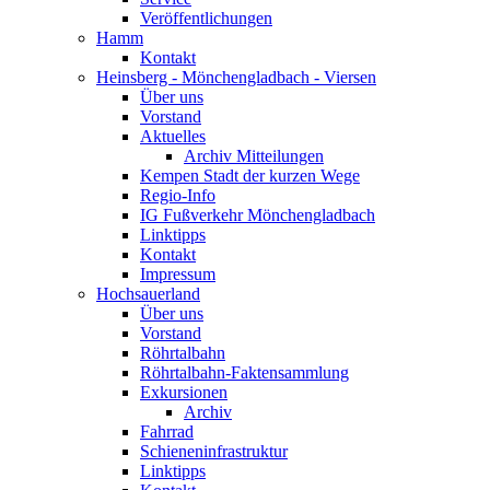
Veröffentlichungen
Hamm
Kontakt
Heinsberg - Mönchengladbach - Viersen
Über uns
Vorstand
Aktuelles
Archiv Mitteilungen
Kempen Stadt der kurzen Wege
Regio-Info
IG Fußverkehr Mönchengladbach
Linktipps
Kontakt
Impressum
Hochsauerland
Über uns
Vorstand
Röhrtalbahn
Röhrtalbahn-Faktensammlung
Exkursionen
Archiv
Fahrrad
Schieneninfrastruktur
Linktipps