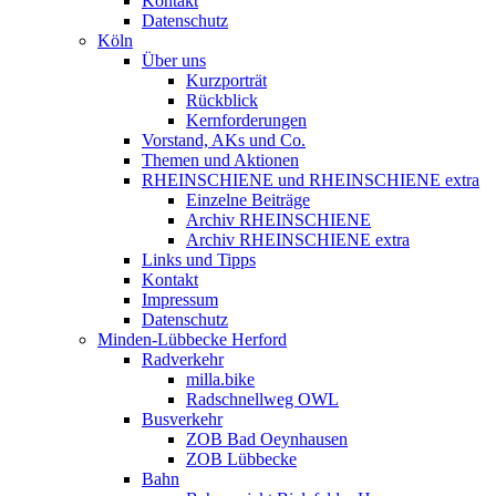
Kontakt
Datenschutz
Köln
Über uns
Kurzporträt
Rückblick
Kernforderungen
Vorstand, AKs und Co.
Themen und Aktionen
RHEINSCHIENE und RHEINSCHIENE extra
Einzelne Beiträge
Archiv RHEINSCHIENE
Archiv RHEINSCHIENE extra
Links und Tipps
Kontakt
Impressum
Datenschutz
Minden-Lübbecke Herford
Radverkehr
milla.bike
Radschnellweg OWL
Busverkehr
ZOB Bad Oeynhausen
ZOB Lübbecke
Bahn