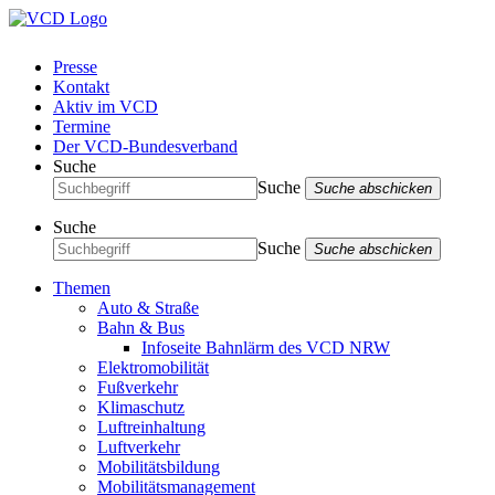
Presse
Kontakt
Aktiv im VCD
Termine
Der VCD-Bundesverband
Suche
Suche
Suche abschicken
Suche
Suche
Suche abschicken
Themen
Auto & Straße
Bahn & Bus
Infoseite Bahnlärm des VCD NRW
Elektromobilität
Fußverkehr
Klimaschutz
Luftreinhaltung
Luftverkehr
Mobilitätsbildung
Mobilitätsmanagement