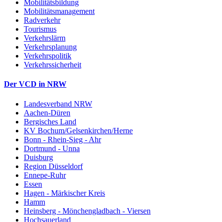
Mobilitätsbildung
Mobilitätsmanagement
Radverkehr
Tourismus
Verkehrslärm
Verkehrsplanung
Verkehrspolitik
Verkehrssicherheit
Der VCD in NRW
Landesverband NRW
Aachen-Düren
Bergisches Land
KV Bochum/Gelsenkirchen/Herne
Bonn - Rhein-Sieg - Ahr
Dortmund - Unna
Duisburg
Region Düsseldorf
Ennepe-Ruhr
Essen
Hagen - Märkischer Kreis
Hamm
Heinsberg - Mönchengladbach - Viersen
Hochsauerland