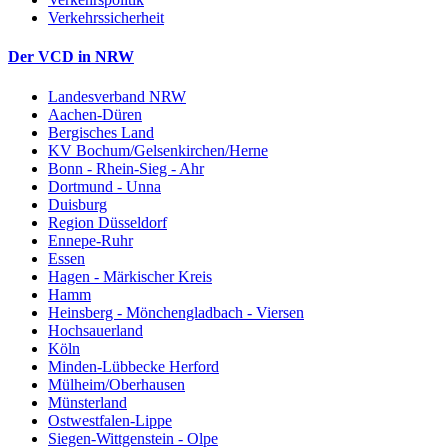
Verkehrssicherheit
Der VCD in NRW
Landesverband NRW
Aachen-Düren
Bergisches Land
KV Bochum/Gelsenkirchen/Herne
Bonn - Rhein-Sieg - Ahr
Dortmund - Unna
Duisburg
Region Düsseldorf
Ennepe-Ruhr
Essen
Hagen - Märkischer Kreis
Hamm
Heinsberg - Mönchengladbach - Viersen
Hochsauerland
Köln
Minden-Lübbecke Herford
Mülheim/Oberhausen
Münsterland
Ostwestfalen-Lippe
Siegen-Wittgenstein - Olpe