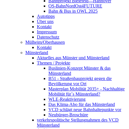
Bahnprojekt Bielefeld—Hannover
OS-BahnNordOst4FUTURE
Bahn & Bus in OWL 2025
Autotipps
Über uns
Kontakt
Impressum
Datenschutz
Mülheim/Oberhausen
Kontakt
Münsterland
Aktuelles aus Münster und Münsterland
Themen / Projekte
Buslinien-Konzept Münster & das
Münsterland
B51 - Straßenbauprojekt gegen die
Bevölkerung vor Ort
Masterplan Mobilität 2035+ - Nachhaltige
Mobilität für´s Münsterland?
WLE-Reaktivierung
Das Klima-Abo für das Münsterland
VCD schlägt neue Bahnhaltepunkte vor
Neubürger-Broschüre
verkehrspolitische Stellungnahmen des VCD
Münsterland