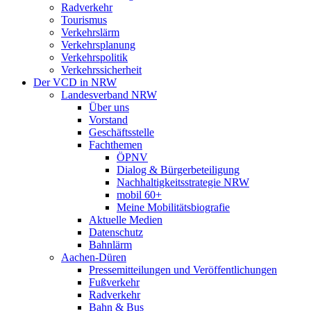
Radverkehr
Tourismus
Verkehrslärm
Verkehrsplanung
Verkehrspolitik
Verkehrssicherheit
Der VCD in NRW
Landesverband NRW
Über uns
Vorstand
Geschäftsstelle
Fachthemen
ÖPNV
Dialog & Bürgerbeteiligung
Nachhaltigkeitsstrategie NRW
mobil 60+
Meine Mobilitätsbiografie
Aktuelle Medien
Datenschutz
Bahnlärm
Aachen-Düren
Pressemitteilungen und Veröffentlichungen
Fußverkehr
Radverkehr
Bahn & Bus