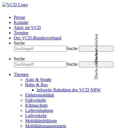
Presse
Kontakt
Aktiv im VCD
Termine
Suche abschicken
Der VCD-Bundesverband
Suche
Suche
Suche abschicken
Suche
Suche
Themen
Auto & Straße
Bahn & Bus
Infoseite Bahnlärm des VCD NRW
Elektromobilität
Fußverkehr
Klimaschutz
Luftreinhaltung
Luftverkehr
Mobilitätsbildung
Mobilitätsmanagement