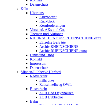
Kontakt
Datenschutz
Köln
Über uns
Kurzporträt
Rückblick
Kernforderungen
Vorstand, AKs und Co.
Themen und Aktionen
RHEINSCHIENE und RHEINSCHIENE extra
Einzelne Beiträge
Archiv RHEINSCHIENE
Archiv RHEINSCHIENE extra
Links und Tipps
Kontakt
Impressum
Datenschutz
Minden-Lübbecke Herford
Radverkehr
milla.bike
Radschnellweg OWL
Busverkehr
ZOB Bad Oeynhausen
ZOB Lübbecke
Bahn