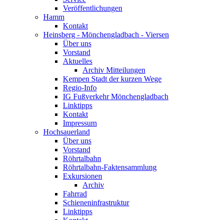
Veröffentlichungen
Hamm
Kontakt
Heinsberg - Mönchengladbach - Viersen
Über uns
Vorstand
Aktuelles
Archiv Mitteilungen
Kempen Stadt der kurzen Wege
Regio-Info
IG Fußverkehr Mönchengladbach
Linktipps
Kontakt
Impressum
Hochsauerland
Über uns
Vorstand
Röhrtalbahn
Röhrtalbahn-Faktensammlung
Exkursionen
Archiv
Fahrrad
Schieneninfrastruktur
Linktipps