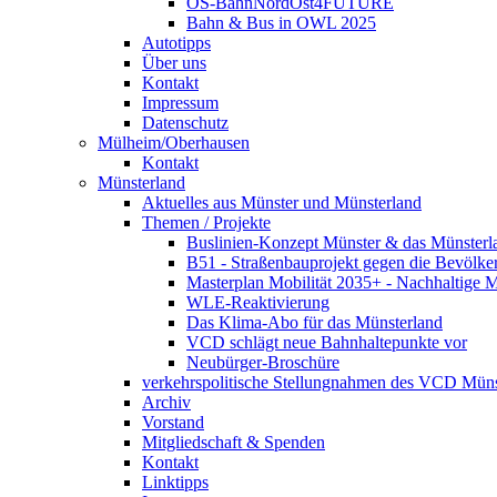
OS-BahnNordOst4FUTURE
Bahn & Bus in OWL 2025
Autotipps
Über uns
Kontakt
Impressum
Datenschutz
Mülheim/Oberhausen
Kontakt
Münsterland
Aktuelles aus Münster und Münsterland
Themen / Projekte
Buslinien-Konzept Münster & das Münsterl
B51 - Straßenbauprojekt gegen die Bevölke
Masterplan Mobilität 2035+ - Nachhaltige Mo
WLE-Reaktivierung
Das Klima-Abo für das Münsterland
VCD schlägt neue Bahnhaltepunkte vor
Neubürger-Broschüre
verkehrspolitische Stellungnahmen des VCD Müns
Archiv
Vorstand
Mitgliedschaft & Spenden
Kontakt
Linktipps