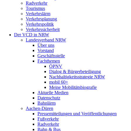
Radverkehr
Tourismus
Verkehrslärm
Verkehrsplanung
Verkehrspolitik
Verkehrssicherheit
Der VCD in NRW
Landesverband NRW
Über uns
Vorstand
Geschäftsstelle
Fachthemen
ÖPNV
Dialog & Bürgerbeteiligung
Nachhaltigkeitsstrategie NRW
mobil 60+
Meine Mobilitätsbiografie
Aktuelle Medien
Datenschutz
Bahnlärm
Aachen-Düren
Pressemitteilungen und Veröffentlichungen
Fußverkehr
Radverkehr
Bahn & Bus