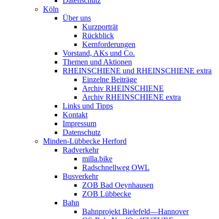
Datenschutz
Köln
Über uns
Kurzporträt
Rückblick
Kernforderungen
Vorstand, AKs und Co.
Themen und Aktionen
RHEINSCHIENE und RHEINSCHIENE extra
Einzelne Beiträge
Archiv RHEINSCHIENE
Archiv RHEINSCHIENE extra
Links und Tipps
Kontakt
Impressum
Datenschutz
Minden-Lübbecke Herford
Radverkehr
milla.bike
Radschnellweg OWL
Busverkehr
ZOB Bad Oeynhausen
ZOB Lübbecke
Bahn
Bahnprojekt Bielefeld—Hannover