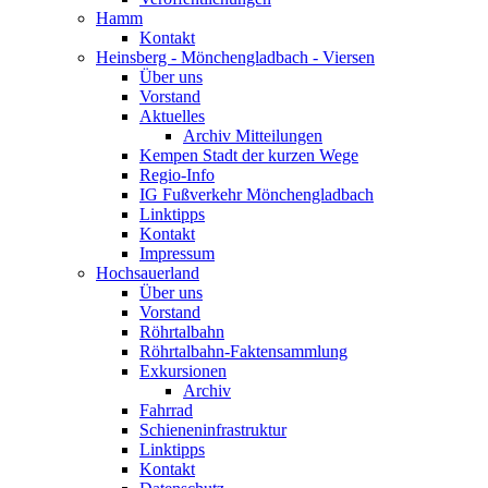
Hamm
Kontakt
Heinsberg - Mönchengladbach - Viersen
Über uns
Vorstand
Aktuelles
Archiv Mitteilungen
Kempen Stadt der kurzen Wege
Regio-Info
IG Fußverkehr Mönchengladbach
Linktipps
Kontakt
Impressum
Hochsauerland
Über uns
Vorstand
Röhrtalbahn
Röhrtalbahn-Faktensammlung
Exkursionen
Archiv
Fahrrad
Schieneninfrastruktur
Linktipps
Kontakt