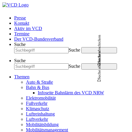
Presse
Kontakt
Aktiv im VCD
Termine
Suche abschicken
Der VCD-Bundesverband
Suche
Suche
Suche abschicken
Suche
Suche
Themen
Auto & Straße
Bahn & Bus
Infoseite Bahnlärm des VCD NRW
Elektromobilität
Fußverkehr
Klimaschutz
Luftreinhaltung
Luftverkehr
Mobilitätsbildung
Mobilitätsmanagement