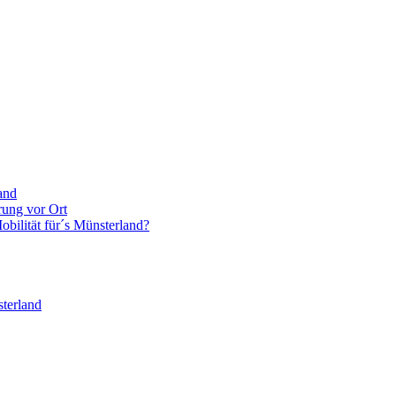
and
rung vor Ort
bilität für´s Münsterland?
terland