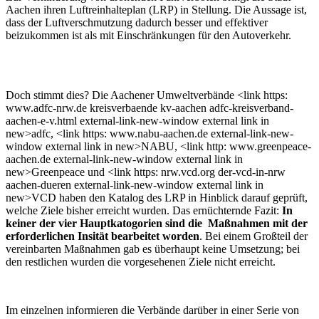
Aachen ihren Luftreinhalteplan (LRP) in Stellung. Die Aussage ist,
dass der Luftverschmutzung dadurch besser und effektiver
beizukommen ist als mit Einschränkungen für den Autoverkehr.
Doch stimmt dies? Die Aachener Umweltverbände <link https:
www.adfc-nrw.de kreisverbaende kv-aachen adfc-kreisverband-
aachen-e-v.html external-link-new-window external link in
new>adfc, <link https: www.nabu-aachen.de external-link-new-
window external link in new>NABU, <link http: www.greenpeace-
aachen.de external-link-new-window external link in
new>Greenpeace und <link https: nrw.vcd.org der-vcd-in-nrw
aachen-dueren external-link-new-window external link in
new>VCD haben den Katalog des LRP in Hinblick darauf geprüft,
welche Ziele bisher erreicht wurden. Das ernüchternde Fazit:
In
keiner der vier Hauptkatogorien sind die Maßnahmen mit der
erforderlichen Insität bearbeitet worden
. Bei einem Großteil der
vereinbarten Maßnahmen gab es überhaupt keine Umsetzung; bei
den restlichen wurden die vorgesehenen Ziele nicht erreicht.
Im einzelnen informieren die Verbände darüber in einer Serie von