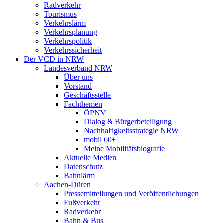
Radverkehr
Tourismus
Verkehrslärm
Verkehrsplanung
Verkehrspolitik
Verkehrssicherheit
Der VCD in NRW
Landesverband NRW
Über uns
Vorstand
Geschäftsstelle
Fachthemen
ÖPNV
Dialog & Bürgerbeteiligung
Nachhaltigkeitsstrategie NRW
mobil 60+
Meine Mobilitätsbiografie
Aktuelle Medien
Datenschutz
Bahnlärm
Aachen-Düren
Pressemitteilungen und Veröffentlichungen
Fußverkehr
Radverkehr
Bahn & Bus