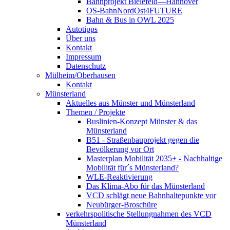
Bahnprojekt Bielefeld—Hannover
OS-BahnNordOst4FUTURE
Bahn & Bus in OWL 2025
Autotipps
Über uns
Kontakt
Impressum
Datenschutz
Mülheim/Oberhausen
Kontakt
Münsterland
Aktuelles aus Münster und Münsterland
Themen / Projekte
Buslinien-Konzept Münster & das
Münsterland
B51 - Straßenbauprojekt gegen die
Bevölkerung vor Ort
Masterplan Mobilität 2035+ - Nachhaltige
Mobilität für´s Münsterland?
WLE-Reaktivierung
Das Klima-Abo für das Münsterland
VCD schlägt neue Bahnhaltepunkte vor
Neubürger-Broschüre
verkehrspolitische Stellungnahmen des VCD
Münsterland