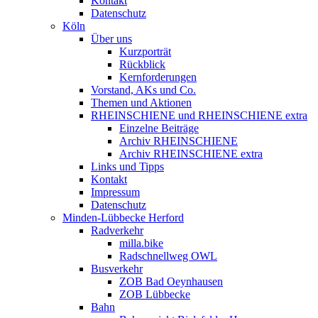
Kontakt
Datenschutz
Köln
Über uns
Kurzporträt
Rückblick
Kernforderungen
Vorstand, AKs und Co.
Themen und Aktionen
RHEINSCHIENE und RHEINSCHIENE extra
Einzelne Beiträge
Archiv RHEINSCHIENE
Archiv RHEINSCHIENE extra
Links und Tipps
Kontakt
Impressum
Datenschutz
Minden-Lübbecke Herford
Radverkehr
milla.bike
Radschnellweg OWL
Busverkehr
ZOB Bad Oeynhausen
ZOB Lübbecke
Bahn