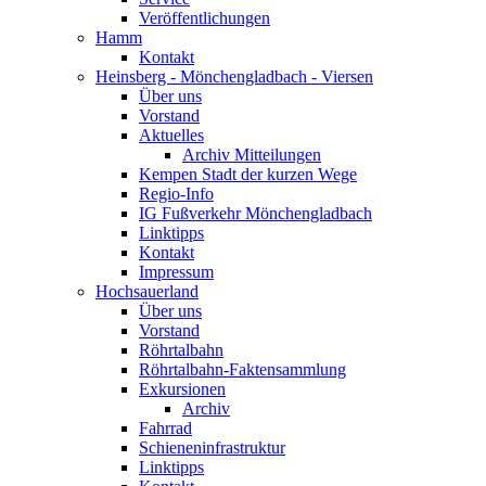
Veröffentlichungen
Hamm
Kontakt
Heinsberg - Mönchengladbach - Viersen
Über uns
Vorstand
Aktuelles
Archiv Mitteilungen
Kempen Stadt der kurzen Wege
Regio-Info
IG Fußverkehr Mönchengladbach
Linktipps
Kontakt
Impressum
Hochsauerland
Über uns
Vorstand
Röhrtalbahn
Röhrtalbahn-Faktensammlung
Exkursionen
Archiv
Fahrrad
Schieneninfrastruktur
Linktipps