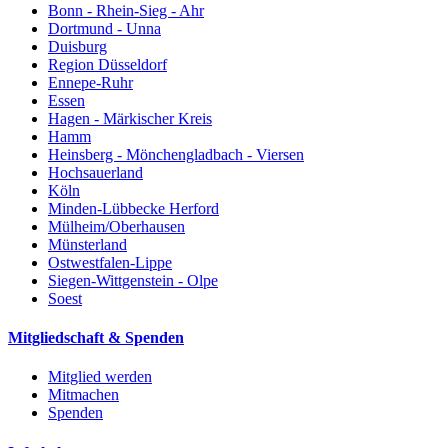
Bonn - Rhein-Sieg - Ahr
Dortmund - Unna
Duisburg
Region Düsseldorf
Ennepe-Ruhr
Essen
Hagen - Märkischer Kreis
Hamm
Heinsberg - Mönchengladbach - Viersen
Hochsauerland
Köln
Minden-Lübbecke Herford
Mülheim/Oberhausen
Münsterland
Ostwestfalen-Lippe
Siegen-Wittgenstein - Olpe
Soest
Mitgliedschaft & Spenden
Mitglied werden
Mitmachen
Spenden