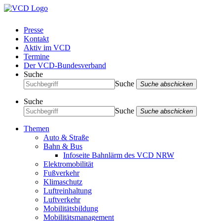
Presse
Kontakt
Aktiv im VCD
Termine
Der VCD-Bundesverband
Suche
Suche
Suche abschicken
Suche
Suche
Suche abschicken
Themen
Auto & Straße
Bahn & Bus
Infoseite Bahnlärm des VCD NRW
Elektromobilität
Fußverkehr
Klimaschutz
Luftreinhaltung
Luftverkehr
Mobilitätsbildung
Mobilitätsmanagement