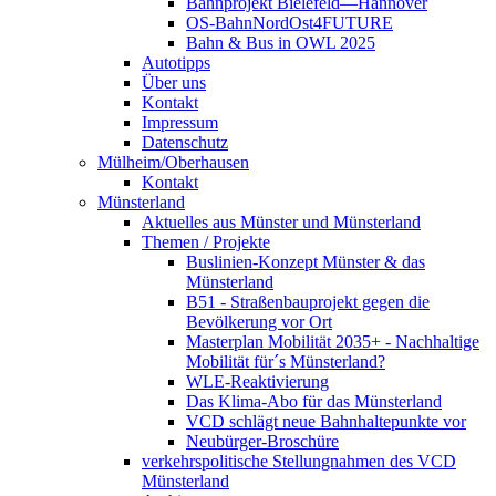
Bahnprojekt Bielefeld—Hannover
OS-BahnNordOst4FUTURE
Bahn & Bus in OWL 2025
Autotipps
Über uns
Kontakt
Impressum
Datenschutz
Mülheim/Oberhausen
Kontakt
Münsterland
Aktuelles aus Münster und Münsterland
Themen / Projekte
Buslinien-Konzept Münster & das
Münsterland
B51 - Straßenbauprojekt gegen die
Bevölkerung vor Ort
Masterplan Mobilität 2035+ - Nachhaltige
Mobilität für´s Münsterland?
WLE-Reaktivierung
Das Klima-Abo für das Münsterland
VCD schlägt neue Bahnhaltepunkte vor
Neubürger-Broschüre
verkehrspolitische Stellungnahmen des VCD
Münsterland