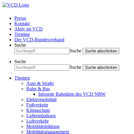
Presse
Kontakt
Aktiv im VCD
Termine
Der VCD-Bundesverband
Suche
Suche
Suche abschicken
Suche
Suche
Suche abschicken
Themen
Auto & Straße
Bahn & Bus
Infoseite Bahnlärm des VCD NRW
Elektromobilität
Fußverkehr
Klimaschutz
Luftreinhaltung
Luftverkehr
Mobilitätsbildung
Mobilitätsmanagement