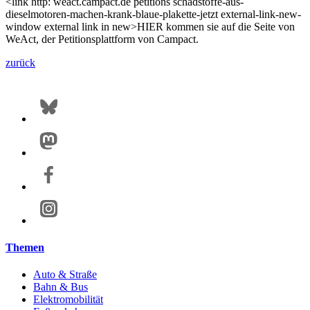
<link http: weact.campact.de petitions schadstoffe-aus-
dieselmotoren-machen-krank-blaue-plakette-jetzt external-link-new-
window external link in new>HIER kommen sie auf die Seite von
WeAct, der Petitionsplattform von Campact.
zurück
Themen
Auto & Straße
Bahn & Bus
Elektromobilität