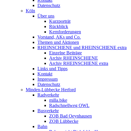
Kontakt
Datenschutz
Köln
Über uns
Kurzporträt
Rückblick
Kernforderungen
Vorstand, AKs und Co.
Themen und Aktionen
RHEINSCHIENE und RHEINSCHIENE extra
Einzelne Beiträge
Archiv RHEINSCHIENE
Archiv RHEINSCHIENE extra
Links und Tipps
Kontakt
Impressum
Datenschutz
Minden-Lübbecke Herford
Radverkehr
milla.bike
Radschnellweg OWL
Busverkehr
ZOB Bad Oeynhausen
ZOB Lübbecke
Bahn