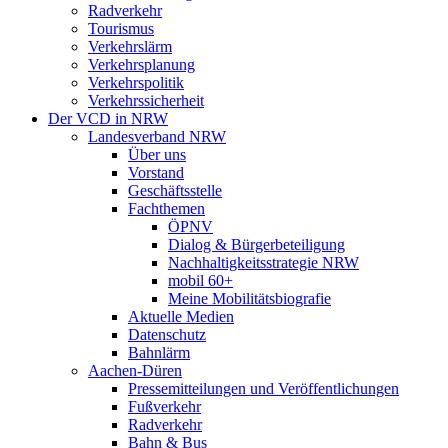
Radverkehr
Tourismus
Verkehrslärm
Verkehrsplanung
Verkehrspolitik
Verkehrssicherheit
Der VCD in NRW
Landesverband NRW
Über uns
Vorstand
Geschäftsstelle
Fachthemen
ÖPNV
Dialog & Bürgerbeteiligung
Nachhaltigkeitsstrategie NRW
mobil 60+
Meine Mobilitätsbiografie
Aktuelle Medien
Datenschutz
Bahnlärm
Aachen-Düren
Pressemitteilungen und Veröffentlichungen
Fußverkehr
Radverkehr
Bahn & Bus