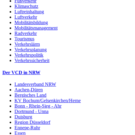
Fußverkehr
Klimaschutz
Luftreinhaltung
Luftverkehr
Mobilitätsbildung
Mobilitätsmanagement
Radverkehr
Tourismus
Verkehrslärm
Verkehrsplanung
Verkehrspolitik
Verkehrssicherheit
Der VCD in NRW
Landesverband NRW
Aachen-Düren
Bergisches Land
KV Bochum/Gelsenkirchen/Herne
Bonn - Rhein-Sieg - Ahr
Dortmund - Unna
Duisburg
Region Düsseldorf
Ennepe-Ruhr
Essen