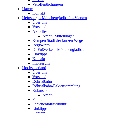
Veröffentlichungen
Hamm
Kontakt
Heinsberg - Mönchengladbach - Viersen
Über uns
Vorstand
Aktuelles
Archiv Mitteilungen
Kempen Stadt der kurzen Wege
Regio-Info
IG Fußverkehr Mönchengladbach
Linktipps
Kontakt
Impressum
Hochsauerland
Über uns
Vorstand
Röhrtalbahn
Röhrtalbahn-Faktensammlung
Exkursionen
Archiv
Fahrrad
Schieneninfrastruktur
Linktipps