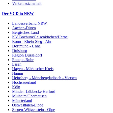
Verkehrssicherheit
Der VCD in NRW
Landesverband NRW
Aachen-Düren
Bergisches Land
KV Bochum/Gelsenkirchen/Herne
Bonn - Rhein-Sieg - Ahr
Dortmund - Unna
Duisburg
Region Düsseldorf
Ennepe-Ruhr
Essen
Hagen - Märkischer Kreis
Hamm
Heinsberg - Mönchengladbach - Viersen
Hochsauerland
Köln
Minden-Lübbecke Herford
Mülheim/Oberhausen
Münsterland
Ostwestfalen-Lippe
Siegen-Wittgenstein - Olpe