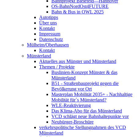
Bahnprojekt Bielefeld—Hannover
OS-BahnNordOst4FUTURE
Bahn & Bus in OWL 2025
Autotipps
Über uns
Kontakt
Impressum
Datenschutz
Mülheim/Oberhausen
Kontakt
Münsterland
Aktuelles aus Münster und Münsterland
Themen / Projekte
Buslinien-Konzept Münster & das
Münsterland
B51 - Straßenbauprojekt gegen die
Bevölkerung vor Ort
Masterplan Mobilität 2035+ - Nachhaltige
Mobilität für´s Münsterland?
WLE-Reaktivierung
Das Klima-Abo für das Münsterland
VCD schlägt neue Bahnhaltepunkte vor
Neubürger-Broschüre
verkehrspolitische Stellungnahmen des VCD
Münsterland