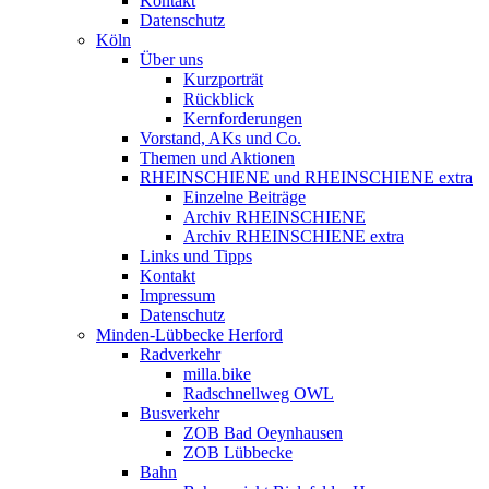
Kontakt
Datenschutz
Köln
Über uns
Kurzporträt
Rückblick
Kernforderungen
Vorstand, AKs und Co.
Themen und Aktionen
RHEINSCHIENE und RHEINSCHIENE extra
Einzelne Beiträge
Archiv RHEINSCHIENE
Archiv RHEINSCHIENE extra
Links und Tipps
Kontakt
Impressum
Datenschutz
Minden-Lübbecke Herford
Radverkehr
milla.bike
Radschnellweg OWL
Busverkehr
ZOB Bad Oeynhausen
ZOB Lübbecke
Bahn