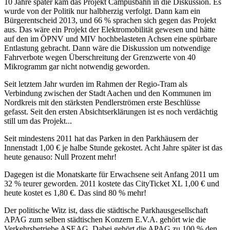
10 Jahre später kam das Projekt Campusbahn in die Diskussion. Es
wurde von der Politik nur halbherzig verfolgt. Dann kam ein
Bürgerentscheid 2013, und 66 % sprachen sich gegen das Projekt
aus. Das wäre ein Projekt der Elektromobilität gewesen und hätte
auf den im ÖPNV und MIV hochbelasteten Achsen eine spürbare
Entlastung gebracht. Dann wäre die Diskussion um notwendige
Fahrverbote wegen Überschreitung der Grenzwerte von 40
Mikrogramm gar nicht notwendig geworden.
Seit letztem Jahr wurden im Rahmen der Regio-Tram als
Verbindung zwischen der Stadt Aachen und den Kommunen im
Nordkreis mit den stärksten Pendlerströmen erste Beschlüsse
gefasst. Seit den ersten Absichtserklärungen ist es noch verdächtig
still um das Projekt...
Seit mindestens 2011 hat das Parken in den Parkhäusern der
Innenstadt 1,00 € je halbe Stunde gekostet. Acht Jahre später ist das
heute genauso: Null Prozent mehr!
Dagegen ist die Monatskarte für Erwachsene seit Anfang 2011 um
32 % teurer geworden. 2011 kostete das CityTicket XL 1,00 € und
heute kostet es 1,80 €. Das sind 80 % mehr!
Der politische Witz ist, dass die städtische Parkhausgesellschaft
APAG zum selben städtischen Konzern E.V.A. gehört wie die
Verkehrsbetriebe ASEAG. Dabei gehört die APAG zu 100 % den