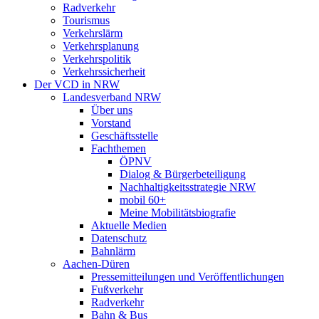
Radverkehr
Tourismus
Verkehrslärm
Verkehrsplanung
Verkehrspolitik
Verkehrssicherheit
Der VCD in NRW
Landesverband NRW
Über uns
Vorstand
Geschäftsstelle
Fachthemen
ÖPNV
Dialog & Bürgerbeteiligung
Nachhaltigkeitsstrategie NRW
mobil 60+
Meine Mobilitätsbiografie
Aktuelle Medien
Datenschutz
Bahnlärm
Aachen-Düren
Pressemitteilungen und Veröffentlichungen
Fußverkehr
Radverkehr
Bahn & Bus