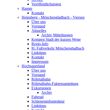
Veröffentlichungen
Hamm
Kontakt
Heinsberg - Mönchengladbach - Viersen
Über uns
Vorstand
Aktuelles
Archiv Mitteilungen
Kempen Stadt der kurzen Wege
Regio-Info
IG Fußverkehr Mönchengladbach
Linktipps
Kontakt
Impressum
Hochsauerland
Über uns
Vorstand
Röhrtalbahn
Röhrtalbahn-Faktensammlung
Exkursionen
Archiv
Fahrrad
Schieneninfrastruktur
Linktipps