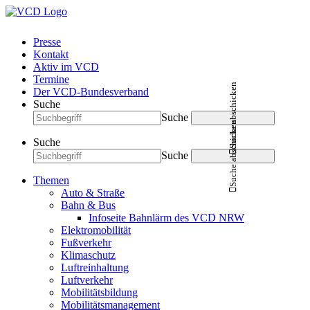
Presse
Kontakt
Aktiv im VCD
Termine
Suche abschicken
Der VCD-Bundesverband
Suche
Suche
Suche abschicken
Suche
Suche
Themen
Auto & Straße
Bahn & Bus
Infoseite Bahnlärm des VCD NRW
Elektromobilität
Fußverkehr
Klimaschutz
Luftreinhaltung
Luftverkehr
Mobilitätsbildung
Mobilitätsmanagement