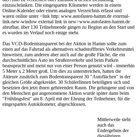
einzuschränken. Die eingesparten Kilometer werden in einem
Online-Kalender oder einem analogen Verzeichnis erfasst und
waren online unter <link http: www.autofasten-hamm.de external-
link-new-window external link in new>www.autofasten-hamm.de
abrufbar, über 130 Teilnehmende gingen zu Beginn an den Start und
es wurden im Verlauf noch einige mehr.
Das VCD-Bodentransparent bei der Aktion in Hamm sollte zum
einen auf das Fahrrad als alternatives schadstofffreies Verkehrsmittel
hinweisen, zum anderen aber auch auf die große Fläche, die ein
durchschnittliches Auto im Straßenverkehr und beim Parken
beansprucht und meist nur von einer Person genutzt wird - immerhin
5 Meter x 2 Meter groß. Um dies zu unterstreichen, hatten die
Akteure zusätzlich zum Bodentransparent 30 "Autoflächen" in der
gleichen Größe abgekreidet. 30 SchülerIinnen beteiligten sich und
besetzten den jetzt ihnen gehörenden Raum. Die gelungene und von
den Menschen gut angenommene Aktion wurde später dann beim
"Frühlingsfest" am 8. April mit der Ehrung der Teilnehmer, für die
eingesparten Autokilometer, abgeschlossen.
Mittlerweile steht
auch das
Endergebnis der
diesjährigen