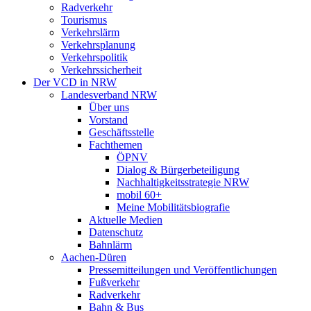
Radverkehr
Tourismus
Verkehrslärm
Verkehrsplanung
Verkehrspolitik
Verkehrssicherheit
Der VCD in NRW
Landesverband NRW
Über uns
Vorstand
Geschäftsstelle
Fachthemen
ÖPNV
Dialog & Bürgerbeteiligung
Nachhaltigkeitsstrategie NRW
mobil 60+
Meine Mobilitätsbiografie
Aktuelle Medien
Datenschutz
Bahnlärm
Aachen-Düren
Pressemitteilungen und Veröffentlichungen
Fußverkehr
Radverkehr
Bahn & Bus