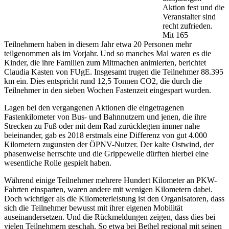
Aktion fest und die
Veranstalter sind
recht zufrieden.
Mit 165
Teilnehmern haben in diesem Jahr etwa 20 Personen mehr
teilgenommen als im Vorjahr. Und so manches Mal waren es die
Kinder, die ihre Familien zum Mitmachen animierten, berichtet
Claudia Kasten von FUgE. Insgesamt trugen die Teilnehmer 88.395
km ein. Dies entspricht rund 12,5 Tonnen CO2, die durch die
Teilnehmer in den sieben Wochen Fastenzeit eingespart wurden.
Lagen bei den vergangenen Aktionen die eingetragenen
Fastenkilometer von Bus- und Bahnnutzern und jenen, die ihre
Strecken zu Fuß oder mit dem Rad zurücklegten immer nahe
beieinander, gab es 2018 erstmals eine Differenz von gut 4.000
Kilometern zugunsten der ÖPNV-Nutzer. Der kalte Ostwind, der
phasenweise herrschte und die Grippewelle dürften hierbei eine
wesentliche Rolle gespielt haben.
Während einige Teilnehmer mehrere Hundert Kilometer an PKW-
Fahrten einsparten, waren andere mit wenigen Kilometern dabei.
Doch wichtiger als die Kilometerleistung ist den Organisatoren, dass
sich die Teilnehmer bewusst mit ihrer eigenen Mobilität
auseinandersetzen. Und die Rückmeldungen zeigen, dass dies bei
vielen Teilnehmern geschah. So etwa bei Bethel regional mit seinen