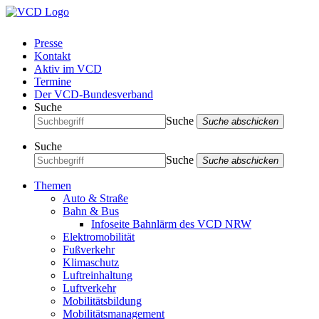
Presse
Kontakt
Aktiv im VCD
Termine
Der VCD-Bundesverband
Suche
Suche
Suche abschicken
Suche
Suche
Suche abschicken
Themen
Auto & Straße
Bahn & Bus
Infoseite Bahnlärm des VCD NRW
Elektromobilität
Fußverkehr
Klimaschutz
Luftreinhaltung
Luftverkehr
Mobilitätsbildung
Mobilitätsmanagement