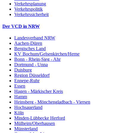
Verkehrsplanung
Verkehrspolitik
Verkehrssicherheit
Der VCD in NRW
Landesverband NRW
Aachen-Düren
Bergisches Land
KV Bochum/Gelsenkirchen/Herne
Bonn - Rhein-Sieg - Ahr
Dortmund - Unna
Duisburg
Region Düsseldorf
Ennepe-Ruhr
Essen
Hagen - Märkischer Kreis
Hamm
Heinsberg - Mönchengladbach - Viersen
Hochsauerland
Köln
Minden-Lübbecke Herford
Mülheim/Oberhausen
Münsterland