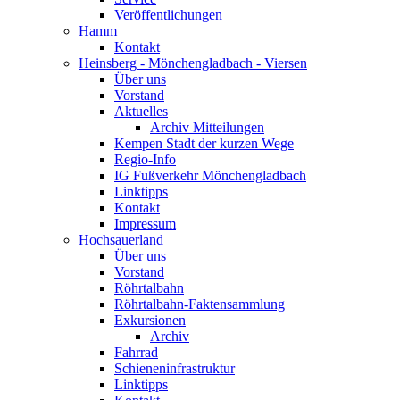
Veröffentlichungen
Hamm
Kontakt
Heinsberg - Mönchengladbach - Viersen
Über uns
Vorstand
Aktuelles
Archiv Mitteilungen
Kempen Stadt der kurzen Wege
Regio-Info
IG Fußverkehr Mönchengladbach
Linktipps
Kontakt
Impressum
Hochsauerland
Über uns
Vorstand
Röhrtalbahn
Röhrtalbahn-Faktensammlung
Exkursionen
Archiv
Fahrrad
Schieneninfrastruktur
Linktipps