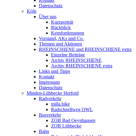
Kontakt
Datenschutz
Köln
Über uns
Kurzporträt
Rückblick
Kernforderungen
Vorstand, AKs und Co.
Themen und Aktionen
RHEINSCHIENE und RHEINSCHIENE extra
Einzelne Beiträge
Archiv RHEINSCHIENE
Archiv RHEINSCHIENE extra
Links und Tipps
Kontakt
Impressum
Datenschutz
Minden-Lübbecke Herford
Radverkehr
milla.bike
Radschnellweg OWL
Busverkehr
ZOB Bad Oeynhausen
ZOB Lübbecke
Bahn