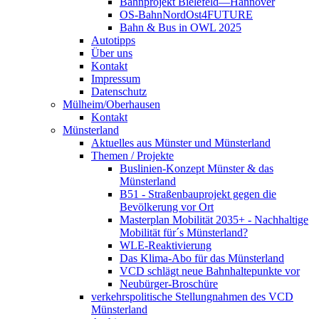
Bahnprojekt Bielefeld—Hannover
OS-BahnNordOst4FUTURE
Bahn & Bus in OWL 2025
Autotipps
Über uns
Kontakt
Impressum
Datenschutz
Mülheim/Oberhausen
Kontakt
Münsterland
Aktuelles aus Münster und Münsterland
Themen / Projekte
Buslinien-Konzept Münster & das
Münsterland
B51 - Straßenbauprojekt gegen die
Bevölkerung vor Ort
Masterplan Mobilität 2035+ - Nachhaltige
Mobilität für´s Münsterland?
WLE-Reaktivierung
Das Klima-Abo für das Münsterland
VCD schlägt neue Bahnhaltepunkte vor
Neubürger-Broschüre
verkehrspolitische Stellungnahmen des VCD
Münsterland