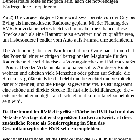
Bundesstraße sollte es möglich sein, auch die notwendigen
Fördergelder zu requirieren.
Zu 2) Die vorgeschlagene Route wird zwar bereits von der City bis
Eving als innerstädtische Radroute geplant. Mit der Planung des
RVR-Radverkehrsnetzes bietet sich nun aber die Chance, diese
Strecke auch als eine Hauptroute zu erweitern und zu qualifizieren,
um insbesondere Pendler vom Auto aufs Fahrrad umzuorientieren.
Die Verbindung über den Nordmarkt, durch Eving nach Lünen hat
das Potential einer wichtigen überregionalen Magistrale für den
Radverkehr, die schrittweise als Vorrangstrecke - mit Fahrradstraßen
- Priorität bei der Verkehrsplanung haben sollte. An dieser Route
wohnen und arbeiten viele Menschen oder gehen zur Schule, die
Strecke ist größtenteils leicht belebt und beleuchtet und vermittelt
daher Sicherheit, und die Pflege ist gewährleistet. Es ist insgesamt
eine schöne und direkte Strecke für fast alle Leichtfahrzeuge, die –
entsprechend ertüchtigt – auch schnell und komfortabel zu befahren
sein wird.
Da Dortmund im RVR die größte Fläche im RVR hat und das
Netz der Vorlage daher die größten Lücken aufweist, ist diese
zusätzliche Route als Sonderreglung im Sinn des
Gesamtkonzeptes des RVR sehr zu empfehlen.
Wichtiger Bestandteil ist die Brücke über die B236 in Kirchderne