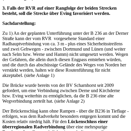
3. Falls der RVR auf einer Rangfolge der beiden Strecken
besteht, soll die Strecke über Eving favorisiert werden.
Sachdarstellung:
Zu 1) An der geplanten Unterführung unter der B 236 an der Derner
Straße kann der vom RVR vorgesehene Standard einer
Radhauptverbindung von ca. 3 m - plus eines Sicherheitsstreifens
und zwei Gehwegen - zwischen Dortmund und Lünen (und weiter
nach Selm bzw. Werne und Hamm) nicht umgesetzt werden. Wegen
der Gefahren, die allein durch diesen Engpass entstehen würden,
und die durch das abschüssige Gelände des Weges von Norden her
verstärkt werden, halten wir diese Routenführung für nicht
akzeptabel. (siehe Anlage 1)
Die Brücke wurde bereits von der BV Scharnhorst seit 2009
gefordert, um eine Verbindung zwischen Derne und Kirchderne
bzw. Eving weiterhin zu ermöglichen, da die B 236 eine alte
Wegverbindung zerteilt hat. (siehe Anlage 2)
Der Brückenschlag kann ohne Rampen - über die B236 in Tieflage -
erfolgen, was dem Radverkehr besonders entgegen kommt und die
Kosten relativ niedrig hält. Für den
Lückenschluss einer
überregionalen Radverbindung
über eine mehrspurige