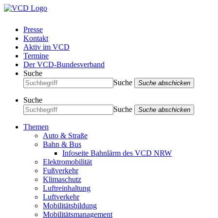
Presse
Kontakt
Aktiv im VCD
Termine
Der VCD-Bundesverband
Suche
Suche
Suche abschicken
Suche
Suche
Suche abschicken
Themen
Auto & Straße
Bahn & Bus
Infoseite Bahnlärm des VCD NRW
Elektromobilität
Fußverkehr
Klimaschutz
Luftreinhaltung
Luftverkehr
Mobilitätsbildung
Mobilitätsmanagement