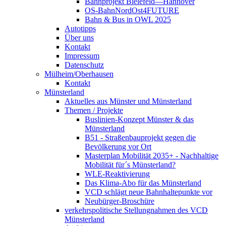
Bahnprojekt Bielefeld—Hannover
OS-BahnNordOst4FUTURE
Bahn & Bus in OWL 2025
Autotipps
Über uns
Kontakt
Impressum
Datenschutz
Mülheim/Oberhausen
Kontakt
Münsterland
Aktuelles aus Münster und Münsterland
Themen / Projekte
Buslinien-Konzept Münster & das
Münsterland
B51 - Straßenbauprojekt gegen die
Bevölkerung vor Ort
Masterplan Mobilität 2035+ - Nachhaltige
Mobilität für´s Münsterland?
WLE-Reaktivierung
Das Klima-Abo für das Münsterland
VCD schlägt neue Bahnhaltepunkte vor
Neubürger-Broschüre
verkehrspolitische Stellungnahmen des VCD
Münsterland