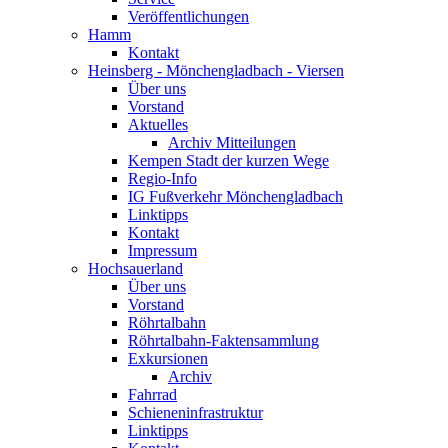
Veröffentlichungen
Hamm
Kontakt
Heinsberg - Mönchengladbach - Viersen
Über uns
Vorstand
Aktuelles
Archiv Mitteilungen
Kempen Stadt der kurzen Wege
Regio-Info
IG Fußverkehr Mönchengladbach
Linktipps
Kontakt
Impressum
Hochsauerland
Über uns
Vorstand
Röhrtalbahn
Röhrtalbahn-Faktensammlung
Exkursionen
Archiv
Fahrrad
Schieneninfrastruktur
Linktipps