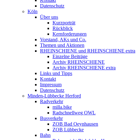
Kontakt
Datenschutz
Köln
Über uns
Kurzporträt
Rückblick
Kernforderungen
Vorstand, AKs und Co.
Themen und Aktionen
RHEINSCHIENE und RHEINSCHIENE extra
Einzelne Beiträge
Archiv RHEINSCHIENE
Archiv RHEINSCHIENE extra
Links und Tipps
Kontakt
Impressum
Datenschutz
Minden-Lübbecke Herford
Radverkehr
milla.bike
Radschnellweg OWL
Busverkehr
ZOB Bad Oeynhausen
ZOB Lübbecke
Bahn