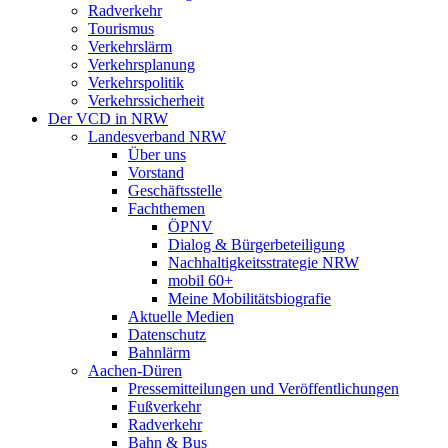
Radverkehr
Tourismus
Verkehrslärm
Verkehrsplanung
Verkehrspolitik
Verkehrssicherheit
Der VCD in NRW
Landesverband NRW
Über uns
Vorstand
Geschäftsstelle
Fachthemen
ÖPNV
Dialog & Bürgerbeteiligung
Nachhaltigkeitsstrategie NRW
mobil 60+
Meine Mobilitätsbiografie
Aktuelle Medien
Datenschutz
Bahnlärm
Aachen-Düren
Pressemitteilungen und Veröffentlichungen
Fußverkehr
Radverkehr
Bahn & Bus