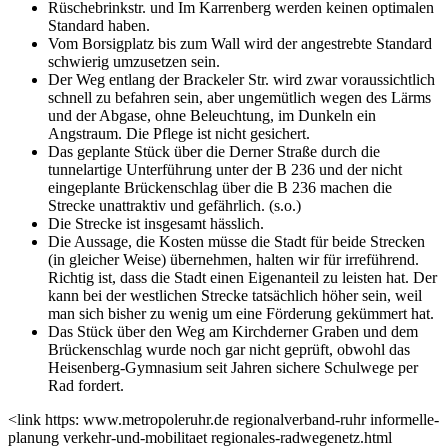
Rüschebrinkstr. und Im Karrenberg werden keinen optimalen
Standard haben.
Vom Borsigplatz bis zum Wall wird der angestrebte Standard
schwierig umzusetzen sein.
Der Weg entlang der Brackeler Str. wird zwar voraussichtlich
schnell zu befahren sein, aber ungemütlich wegen des Lärms
und der Abgase, ohne Beleuchtung, im Dunkeln ein
Angstraum. Die Pflege ist nicht gesichert.
Das geplante Stück über die Derner Straße durch die
tunnelartige Unterführung unter der B 236 und der nicht
eingeplante Brückenschlag über die B 236 machen die
Strecke unattraktiv und gefährlich. (s.o.)
Die Strecke ist insgesamt hässlich.
Die Aussage, die Kosten müsse die Stadt für beide Strecken
(in gleicher Weise) übernehmen, halten wir für irreführend.
Richtig ist, dass die Stadt einen Eigenanteil zu leisten hat. Der
kann bei der westlichen Strecke tatsächlich höher sein, weil
man sich bisher zu wenig um eine Förderung gekümmert hat.
Das Stück über den Weg am Kirchderner Graben und dem
Brückenschlag wurde noch gar nicht geprüft, obwohl das
Heisenberg-Gymnasium seit Jahren sichere Schulwege per
Rad fordert.
<link https: www.metropoleruhr.de regionalverband-ruhr informelle-
planung verkehr-und-mobilitaet regionales-radwegenetz.html