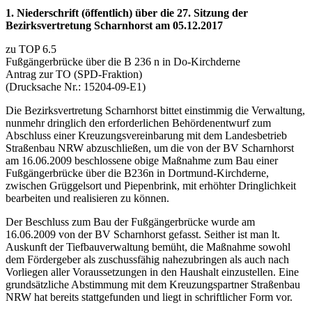
1. Niederschrift (öffentlich) über die 27. Sitzung der
Bezirksvertretung Scharnhorst am 05.12.2017
zu TOP 6.5
Fußgängerbrücke über die B 236 n in Do-Kirchderne
Antrag zur TO (SPD-Fraktion)
(Drucksache Nr.: 15204-09-E1)
Die Bezirksvertretung Scharnhorst bittet einstimmig die Verwaltung,
nunmehr dringlich den erforderlichen Behördenentwurf zum
Abschluss einer Kreuzungsvereinbarung mit dem Landesbetrieb
Straßenbau NRW abzuschließen, um die von der BV Scharnhorst
am 16.06.2009 beschlossene obige Maßnahme zum Bau einer
Fußgängerbrücke über die B236n in Dortmund-Kirchderne,
zwischen Grüggelsort und Piepenbrink, mit erhöhter Dringlichkeit
bearbeiten und realisieren zu können.
Der Beschluss zum Bau der Fußgängerbrücke wurde am
16.06.2009 von der BV Scharnhorst gefasst. Seither ist man lt.
Auskunft der Tiefbauverwaltung bemüht, die Maßnahme sowohl
dem Fördergeber als zuschussfähig nahezubringen als auch nach
Vorliegen aller Voraussetzungen in den Haushalt einzustellen. Eine
grundsätzliche Abstimmung mit dem Kreuzungspartner Straßenbau
NRW hat bereits stattgefunden und liegt in schriftlicher Form vor.