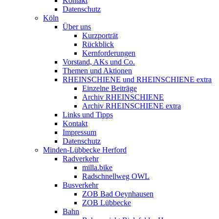
Kontakt
Datenschutz
Köln
Über uns
Kurzporträt
Rückblick
Kernforderungen
Vorstand, AKs und Co.
Themen und Aktionen
RHEINSCHIENE und RHEINSCHIENE extra
Einzelne Beiträge
Archiv RHEINSCHIENE
Archiv RHEINSCHIENE extra
Links und Tipps
Kontakt
Impressum
Datenschutz
Minden-Lübbecke Herford
Radverkehr
milla.bike
Radschnellweg OWL
Busverkehr
ZOB Bad Oeynhausen
ZOB Lübbecke
Bahn