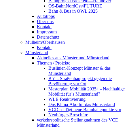
Bahnprojekt Bielefeld—Hannover
OS-BahnNordOst4FUTURE
Bahn & Bus in OWL 2025
Autotipps
Über uns
Kontakt
Impressum
Datenschutz
Mülheim/Oberhausen
Kontakt
Münsterland
Aktuelles aus Münster und Münsterland
Themen / Projekte
Buslinien-Konzept Münster & das
Münsterland
B51 - Straßenbauprojekt gegen die
Bevölkerung vor Ort
Masterplan Mobilität 2035+ - Nachhaltige
Mobilität für´s Münsterland?
WLE-Reaktivierung
Das Klima-Abo für das Münsterland
VCD schlägt neue Bahnhaltepunkte vor
Neubürger-Broschüre
verkehrspolitische Stellungnahmen des VCD
Münsterland