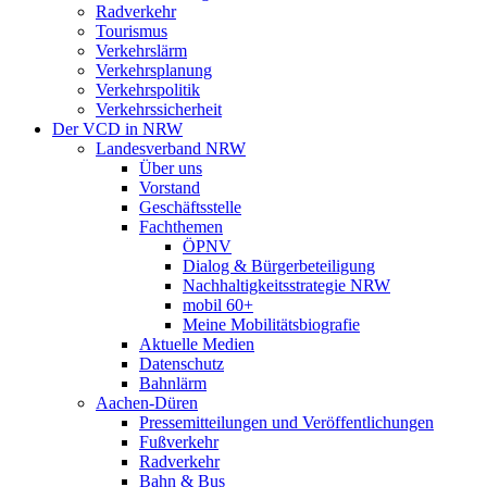
Radverkehr
Tourismus
Verkehrslärm
Verkehrsplanung
Verkehrspolitik
Verkehrssicherheit
Der VCD in NRW
Landesverband NRW
Über uns
Vorstand
Geschäftsstelle
Fachthemen
ÖPNV
Dialog & Bürgerbeteiligung
Nachhaltigkeitsstrategie NRW
mobil 60+
Meine Mobilitätsbiografie
Aktuelle Medien
Datenschutz
Bahnlärm
Aachen-Düren
Pressemitteilungen und Veröffentlichungen
Fußverkehr
Radverkehr
Bahn & Bus