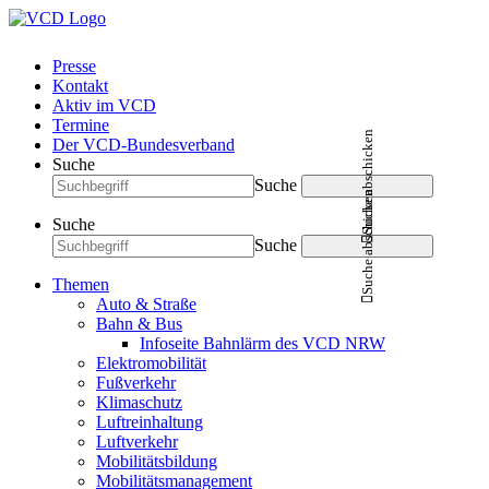
Presse
Kontakt
Aktiv im VCD
Termine
Suche abschicken
Der VCD-Bundesverband
Suche
Suche
Suche abschicken
Suche
Suche
Themen
Auto & Straße
Bahn & Bus
Infoseite Bahnlärm des VCD NRW
Elektromobilität
Fußverkehr
Klimaschutz
Luftreinhaltung
Luftverkehr
Mobilitätsbildung
Mobilitätsmanagement