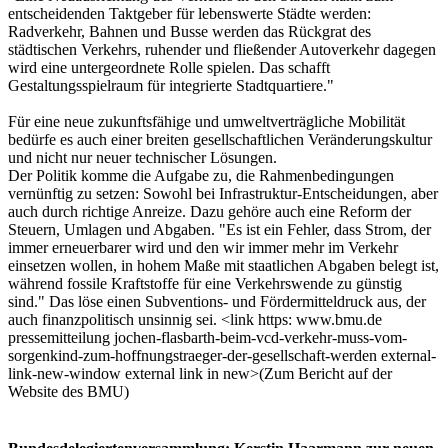
entscheidenden Taktgeber für lebenswerte Städte werden:
Radverkehr, Bahnen und Busse werden das Rückgrat des
städtischen Verkehrs, ruhender und fließender Autoverkehr dagegen
wird eine untergeordnete Rolle spielen. Das schafft
Gestaltungsspielraum für integrierte Stadtquartiere."
Für eine neue zukunftsfähige und umweltverträgliche Mobilität
bedürfe es auch einer breiten gesellschaftlichen Veränderungskultur
und nicht nur neuer technischer Lösungen.
Der Politik komme die Aufgabe zu, die Rahmenbedingungen
vernünftig zu setzen: Sowohl bei Infrastruktur-Entscheidungen, aber
auch durch richtige Anreize. Dazu gehöre auch eine Reform der
Steuern, Umlagen und Abgaben. "Es ist ein Fehler, dass Strom, der
immer erneuerbarer wird und den wir immer mehr im Verkehr
einsetzen wollen, in hohem Maße mit staatlichen Abgaben belegt ist,
während fossile Kraftstoffe für eine Verkehrswende zu günstig
sind." Das löse einen Subventions- und Fördermitteldruck aus, der
auch finanzpolitisch unsinnig sei. <link https: www.bmu.de
pressemitteilung jochen-flasbarth-beim-vcd-verkehr-muss-vom-
sorgenkind-zum-hoffnungstraeger-der-gesellschaft-werden external-
link-new-window external link in new>(Zum Bericht auf der
Website des BMU)