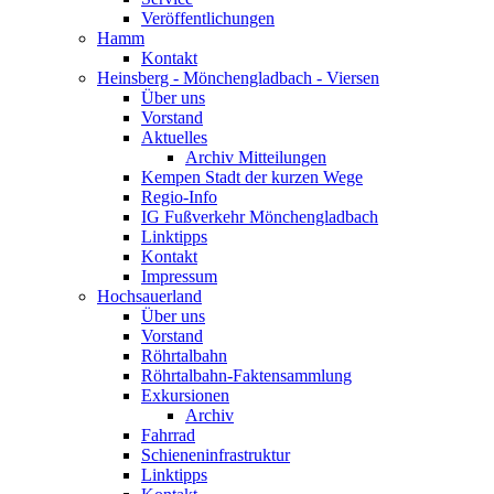
Veröffentlichungen
Hamm
Kontakt
Heinsberg - Mönchengladbach - Viersen
Über uns
Vorstand
Aktuelles
Archiv Mitteilungen
Kempen Stadt der kurzen Wege
Regio-Info
IG Fußverkehr Mönchengladbach
Linktipps
Kontakt
Impressum
Hochsauerland
Über uns
Vorstand
Röhrtalbahn
Röhrtalbahn-Faktensammlung
Exkursionen
Archiv
Fahrrad
Schieneninfrastruktur
Linktipps