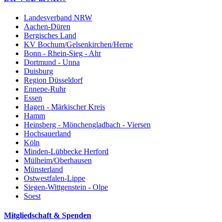
Landesverband NRW
Aachen-Düren
Bergisches Land
KV Bochum/Gelsenkirchen/Herne
Bonn - Rhein-Sieg - Ahr
Dortmund - Unna
Duisburg
Region Düsseldorf
Ennepe-Ruhr
Essen
Hagen - Märkischer Kreis
Hamm
Heinsberg - Mönchengladbach - Viersen
Hochsauerland
Köln
Minden-Lübbecke Herford
Mülheim/Oberhausen
Münsterland
Ostwestfalen-Lippe
Siegen-Wittgenstein - Olpe
Soest
Mitgliedschaft & Spenden