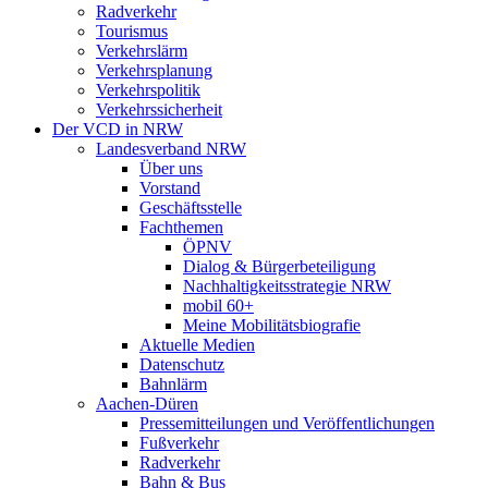
Radverkehr
Tourismus
Verkehrslärm
Verkehrsplanung
Verkehrspolitik
Verkehrssicherheit
Der VCD in NRW
Landesverband NRW
Über uns
Vorstand
Geschäftsstelle
Fachthemen
ÖPNV
Dialog & Bürgerbeteiligung
Nachhaltigkeitsstrategie NRW
mobil 60+
Meine Mobilitätsbiografie
Aktuelle Medien
Datenschutz
Bahnlärm
Aachen-Düren
Pressemitteilungen und Veröffentlichungen
Fußverkehr
Radverkehr
Bahn & Bus