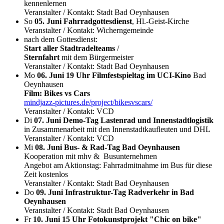
kennenlernen
Veranstalter / Kontakt: Stadt Bad Oeynhausen
So
05. Juni Fahrradgottesdienst
, Hl.-Geist-Kirche
Veranstalter / Kontakt: Wicherngemeinde
nach dem Gottesdienst:
Start aller Stadtradelteams
/
Sternfahrt
mit dem Bürgermeister
Veranstalter / Kontakt: Stadt Bad Oeynhausen
Mo
06. Juni 19 Uhr Filmfestspieltag im UCI-Kino
Bad
Oeynhausen
Film: Bikes vs Cars
mindjazz-pictures.de/project/bikesvscars/
Veranstalter / Kontakt: VCD
Di
07. Juni Demo-Tag Lastenrad und Innenstadtlogistik
in Zusammenarbeit mit den Innenstadtkaufleuten und DHL
Veranstalter / Kontakt: VCD
Mi
08. Juni Bus- & Rad-Tag Bad Oeynhausen
Kooperation mit mhv & Busunternehmen
Angebot am Aktionstag: Fahrradmitnahme im Bus für diese
Zeit kostenlos
Veranstalter / Kontakt: Stadt Bad Oeynhausen
Do
09. Juni Infrastruktur-Tag Radverkehr in Bad
Oeynhausen
Veranstalter / Kontakt: Stadt Bad Oeynhausen
Fr
10. Juni 15 Uhr Fotokunstprojekt "Chic on bike"