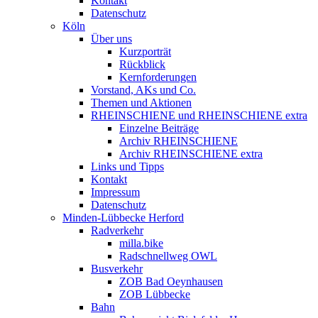
Kontakt
Datenschutz
Köln
Über uns
Kurzporträt
Rückblick
Kernforderungen
Vorstand, AKs und Co.
Themen und Aktionen
RHEINSCHIENE und RHEINSCHIENE extra
Einzelne Beiträge
Archiv RHEINSCHIENE
Archiv RHEINSCHIENE extra
Links und Tipps
Kontakt
Impressum
Datenschutz
Minden-Lübbecke Herford
Radverkehr
milla.bike
Radschnellweg OWL
Busverkehr
ZOB Bad Oeynhausen
ZOB Lübbecke
Bahn