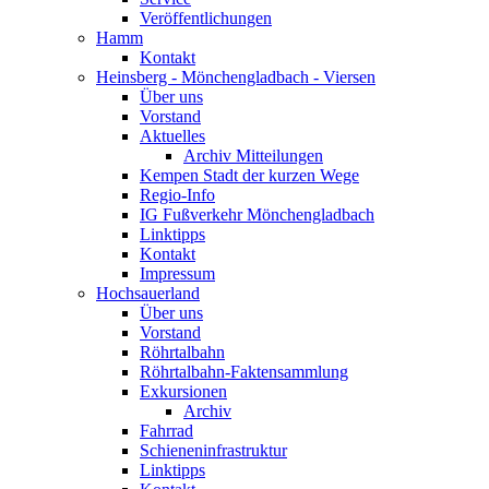
Veröffentlichungen
Hamm
Kontakt
Heinsberg - Mönchengladbach - Viersen
Über uns
Vorstand
Aktuelles
Archiv Mitteilungen
Kempen Stadt der kurzen Wege
Regio-Info
IG Fußverkehr Mönchengladbach
Linktipps
Kontakt
Impressum
Hochsauerland
Über uns
Vorstand
Röhrtalbahn
Röhrtalbahn-Faktensammlung
Exkursionen
Archiv
Fahrrad
Schieneninfrastruktur
Linktipps