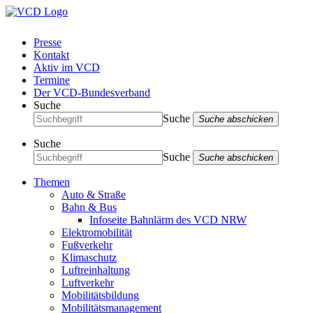
Presse
Kontakt
Aktiv im VCD
Termine
Der VCD-Bundesverband
Suche
Suche
Suche abschicken
Suche
Suche
Suche abschicken
Themen
Auto & Straße
Bahn & Bus
Infoseite Bahnlärm des VCD NRW
Elektromobilität
Fußverkehr
Klimaschutz
Luftreinhaltung
Luftverkehr
Mobilitätsbildung
Mobilitätsmanagement