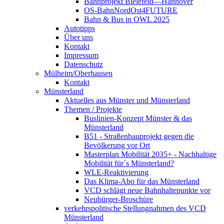
Bahnprojekt Bielefeld—Hannover
OS-BahnNordOst4FUTURE
Bahn & Bus in OWL 2025
Autotipps
Über uns
Kontakt
Impressum
Datenschutz
Mülheim/Oberhausen
Kontakt
Münsterland
Aktuelles aus Münster und Münsterland
Themen / Projekte
Buslinien-Konzept Münster & das
Münsterland
B51 - Straßenbauprojekt gegen die
Bevölkerung vor Ort
Masterplan Mobilität 2035+ - Nachhaltige
Mobilität für´s Münsterland?
WLE-Reaktivierung
Das Klima-Abo für das Münsterland
VCD schlägt neue Bahnhaltepunkte vor
Neubürger-Broschüre
verkehrspolitische Stellungnahmen des VCD
Münsterland