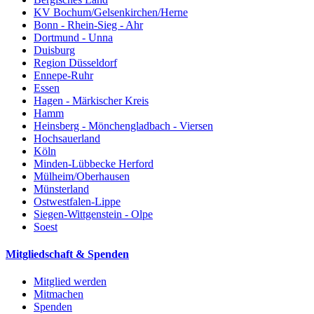
KV Bochum/Gelsenkirchen/Herne
Bonn - Rhein-Sieg - Ahr
Dortmund - Unna
Duisburg
Region Düsseldorf
Ennepe-Ruhr
Essen
Hagen - Märkischer Kreis
Hamm
Heinsberg - Mönchengladbach - Viersen
Hochsauerland
Köln
Minden-Lübbecke Herford
Mülheim/Oberhausen
Münsterland
Ostwestfalen-Lippe
Siegen-Wittgenstein - Olpe
Soest
Mitgliedschaft & Spenden
Mitglied werden
Mitmachen
Spenden