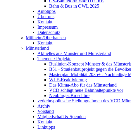
OS-BahnNordOst4FUTURE
Bahn & Bus in OWL 2025
Autotipps
Über uns
Kontakt
Impressum
Datenschutz
Mülheim/Oberhausen
Kontakt
Münsterland
Aktuelles aus Münster und Münsterland
Themen / Projekte
Buslinien-Konzept Münster & das Münsterl
B51 - Straßenbauprojekt gegen die Bevölke
Masterplan Mobilität 2035+ - Nachhaltige Mo
WLE-Reaktivierung
Das Klima-Abo für das Münsterland
VCD schlägt neue Bahnhaltepunkte vor
Neubürger-Broschüre
verkehrspolitische Stellungnahmen des VCD Müns
Archiv
Vorstand
Mitgliedschaft & Spenden
Kontakt
Linktipps