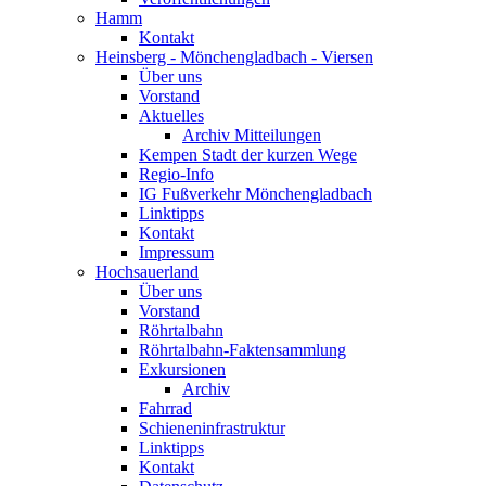
Hamm
Kontakt
Heinsberg - Mönchengladbach - Viersen
Über uns
Vorstand
Aktuelles
Archiv Mitteilungen
Kempen Stadt der kurzen Wege
Regio-Info
IG Fußverkehr Mönchengladbach
Linktipps
Kontakt
Impressum
Hochsauerland
Über uns
Vorstand
Röhrtalbahn
Röhrtalbahn-Faktensammlung
Exkursionen
Archiv
Fahrrad
Schieneninfrastruktur
Linktipps
Kontakt