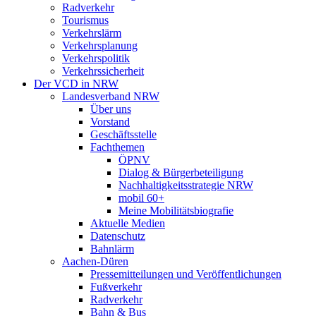
Radverkehr
Tourismus
Verkehrslärm
Verkehrsplanung
Verkehrspolitik
Verkehrssicherheit
Der VCD in NRW
Landesverband NRW
Über uns
Vorstand
Geschäftsstelle
Fachthemen
ÖPNV
Dialog & Bürgerbeteiligung
Nachhaltigkeitsstrategie NRW
mobil 60+
Meine Mobilitätsbiografie
Aktuelle Medien
Datenschutz
Bahnlärm
Aachen-Düren
Pressemitteilungen und Veröffentlichungen
Fußverkehr
Radverkehr
Bahn & Bus