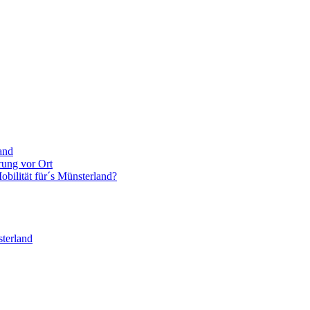
and
rung vor Ort
bilität für´s Münsterland?
terland