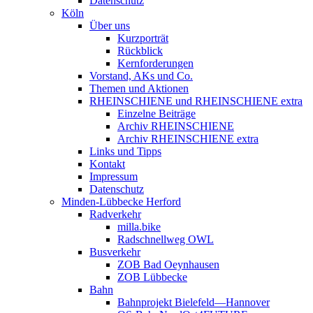
Datenschutz
Köln
Über uns
Kurzporträt
Rückblick
Kernforderungen
Vorstand, AKs und Co.
Themen und Aktionen
RHEINSCHIENE und RHEINSCHIENE extra
Einzelne Beiträge
Archiv RHEINSCHIENE
Archiv RHEINSCHIENE extra
Links und Tipps
Kontakt
Impressum
Datenschutz
Minden-Lübbecke Herford
Radverkehr
milla.bike
Radschnellweg OWL
Busverkehr
ZOB Bad Oeynhausen
ZOB Lübbecke
Bahn
Bahnprojekt Bielefeld—Hannover