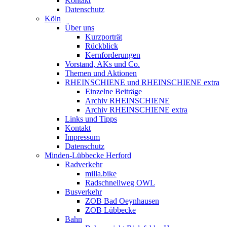
Kontakt
Datenschutz
Köln
Über uns
Kurzporträt
Rückblick
Kernforderungen
Vorstand, AKs und Co.
Themen und Aktionen
RHEINSCHIENE und RHEINSCHIENE extra
Einzelne Beiträge
Archiv RHEINSCHIENE
Archiv RHEINSCHIENE extra
Links und Tipps
Kontakt
Impressum
Datenschutz
Minden-Lübbecke Herford
Radverkehr
milla.bike
Radschnellweg OWL
Busverkehr
ZOB Bad Oeynhausen
ZOB Lübbecke
Bahn