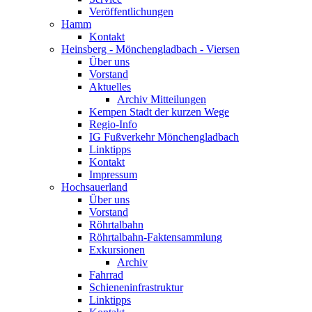
Veröffentlichungen
Hamm
Kontakt
Heinsberg - Mönchengladbach - Viersen
Über uns
Vorstand
Aktuelles
Archiv Mitteilungen
Kempen Stadt der kurzen Wege
Regio-Info
IG Fußverkehr Mönchengladbach
Linktipps
Kontakt
Impressum
Hochsauerland
Über uns
Vorstand
Röhrtalbahn
Röhrtalbahn-Faktensammlung
Exkursionen
Archiv
Fahrrad
Schieneninfrastruktur
Linktipps