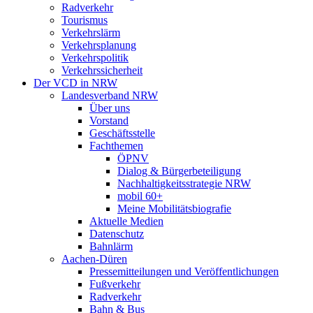
Radverkehr
Tourismus
Verkehrslärm
Verkehrsplanung
Verkehrspolitik
Verkehrssicherheit
Der VCD in NRW
Landesverband NRW
Über uns
Vorstand
Geschäftsstelle
Fachthemen
ÖPNV
Dialog & Bürgerbeteiligung
Nachhaltigkeitsstrategie NRW
mobil 60+
Meine Mobilitätsbiografie
Aktuelle Medien
Datenschutz
Bahnlärm
Aachen-Düren
Pressemitteilungen und Veröffentlichungen
Fußverkehr
Radverkehr
Bahn & Bus