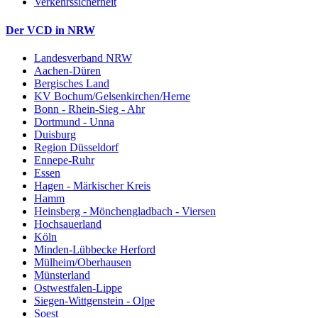
Verkehrssicherheit
Der VCD in NRW
Landesverband NRW
Aachen-Düren
Bergisches Land
KV Bochum/Gelsenkirchen/Herne
Bonn - Rhein-Sieg - Ahr
Dortmund - Unna
Duisburg
Region Düsseldorf
Ennepe-Ruhr
Essen
Hagen - Märkischer Kreis
Hamm
Heinsberg - Mönchengladbach - Viersen
Hochsauerland
Köln
Minden-Lübbecke Herford
Mülheim/Oberhausen
Münsterland
Ostwestfalen-Lippe
Siegen-Wittgenstein - Olpe
Soest