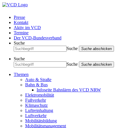
Presse
Kontakt
Aktiv im VCD
Termine
Der VCD-Bundesverband
Suche
Suche
Suche abschicken
Suche
Suche
Suche abschicken
Themen
Auto & Straße
Bahn & Bus
Infoseite Bahnlärm des VCD NRW
Elektromobilität
Fußverkehr
Klimaschutz
Luftreinhaltung
Luftverkehr
Mobilitätsbildung
Mobilitätsmanagement