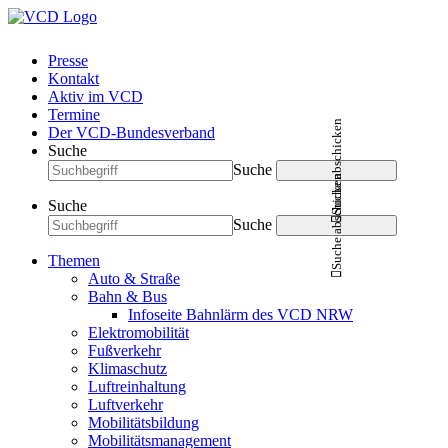
Presse
Kontakt
Aktiv im VCD
Termine
Suche abschicken
Der VCD-Bundesverband
Suche
Suche
Suche abschicken
Suche
Suche
Themen
Auto & Straße
Bahn & Bus
Infoseite Bahnlärm des VCD NRW
Elektromobilität
Fußverkehr
Klimaschutz
Luftreinhaltung
Luftverkehr
Mobilitätsbildung
Mobilitätsmanagement