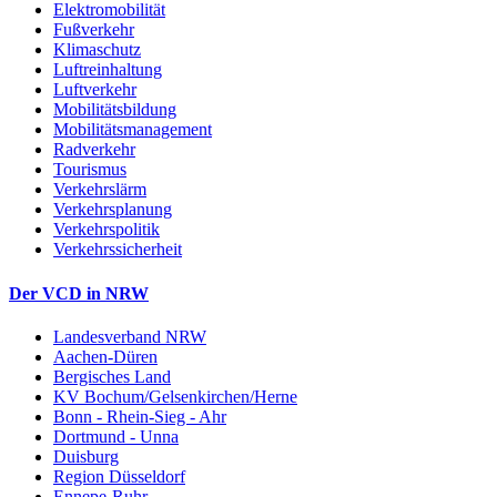
Elektromobilität
Fußverkehr
Klimaschutz
Luftreinhaltung
Luftverkehr
Mobilitätsbildung
Mobilitätsmanagement
Radverkehr
Tourismus
Verkehrslärm
Verkehrsplanung
Verkehrspolitik
Verkehrssicherheit
Der VCD in NRW
Landesverband NRW
Aachen-Düren
Bergisches Land
KV Bochum/Gelsenkirchen/Herne
Bonn - Rhein-Sieg - Ahr
Dortmund - Unna
Duisburg
Region Düsseldorf
Ennepe-Ruhr