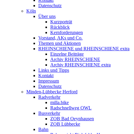
Kontakt
Datenschutz
Köln
Über uns
Kurzporträt
Rückblick
Kernforderungen
Vorstand, AKs und Co.
Themen und Aktionen
RHEINSCHIENE und RHEINSCHIENE extra
Einzelne Beiträge
Archiv RHEINSCHIENE
Archiv RHEINSCHIENE extra
Links und Tipps
Kontakt
Impressum
Datenschutz
Minden-Lübbecke Herford
Radverkehr
milla.bike
Radschnellweg OWL
Busverkehr
ZOB Bad Oeynhausen
ZOB Lübbecke
Bahn