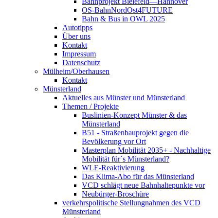
Bahnprojekt Bielefeld—Hannover
OS-BahnNordOst4FUTURE
Bahn & Bus in OWL 2025
Autotipps
Über uns
Kontakt
Impressum
Datenschutz
Mülheim/Oberhausen
Kontakt
Münsterland
Aktuelles aus Münster und Münsterland
Themen / Projekte
Buslinien-Konzept Münster & das
Münsterland
B51 - Straßenbauprojekt gegen die
Bevölkerung vor Ort
Masterplan Mobilität 2035+ - Nachhaltige
Mobilität für´s Münsterland?
WLE-Reaktivierung
Das Klima-Abo für das Münsterland
VCD schlägt neue Bahnhaltepunkte vor
Neubürger-Broschüre
verkehrspolitische Stellungnahmen des VCD
Münsterland