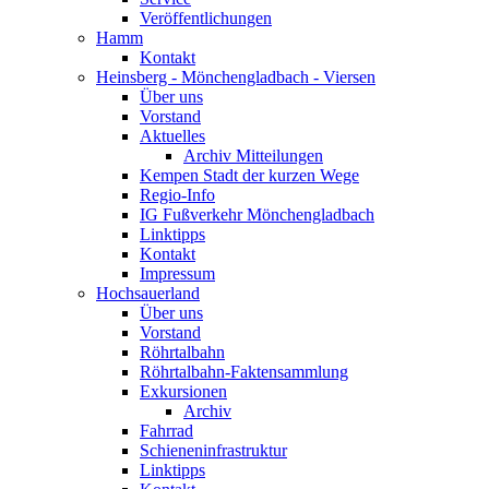
Veröffentlichungen
Hamm
Kontakt
Heinsberg - Mönchengladbach - Viersen
Über uns
Vorstand
Aktuelles
Archiv Mitteilungen
Kempen Stadt der kurzen Wege
Regio-Info
IG Fußverkehr Mönchengladbach
Linktipps
Kontakt
Impressum
Hochsauerland
Über uns
Vorstand
Röhrtalbahn
Röhrtalbahn-Faktensammlung
Exkursionen
Archiv
Fahrrad
Schieneninfrastruktur
Linktipps