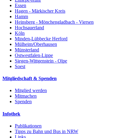
Essen
Hagen - Märkischer Kreis
Hamm
Heinsberg - Mönchengladbach - Viersen
Hochsauerland
Köln
Minden-Lübbecke Herford
Mülheim/Oberhausen
Münsterland
Ostwestfalen-Lippe
Siegen-Wittgenstein - Olpe
Soest
Mitgliedschaft & Spenden
Mitglied werden
Mitmachen
Spenden
Infothek
Publikationen
Tipps zu Bahn und Bus in NRW
Links