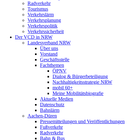
Radverkehr
Tourismus
Verkehrslärm
Verkehrsplanung
Verkehrspolitik
Verkehrssicherheit
Der VCD in NRW
Landesverband NRW
Über uns
Vorstand
Geschäftsstelle
Fachthemen
ÖPNV
Dialog & Bürgerbeteiligung
Nachhaltigkeitsstrategie NRW
mobil 60+
Meine Mobilitätsbiografie
Aktuelle Medien
Datenschutz
Bahnlärm
Aachen-Düren
Pressemitteilungen und Veröffentlichungen
Fußverkehr
Radverkehr
Bahn & Bus